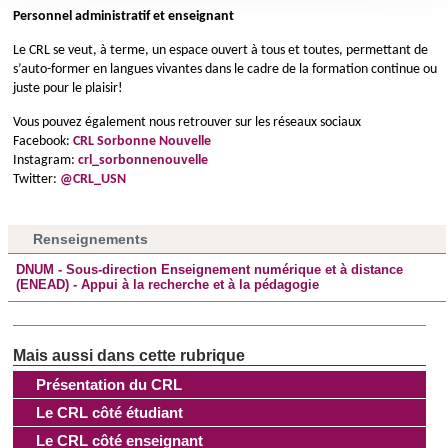
section « Détails »
. Vous pouvez modifier ou retirer votre
Personnel administratif et enseignant
consentement à tout moment à partir de la déclaration sur
les cookies.
Le CRL se veut, à terme, un espace ouvert à tous et toutes, permettant de 
s’auto-former en langues vivantes dans le cadre de la formation continue ou 
juste pour le plaisir!
Les cookies nous permettent de personnaliser le contenu
et les annonces, d'offrir des fonctionnalités relatives aux
Vous pouvez également nous retrouver sur les réseaux sociaux 
Facebook: 
CRL Sorbonne Nouvelle 
médias sociaux et d'analyser notre trafic. Nous
Instagram: 
crl_sorbonnenouvelle
partageons également des informations sur l'utilisation de
Twitter: 
@CRL_USN 
notre site avec nos partenaires de médias sociaux, de
publicité et d'analyse, qui peuvent combiner celles-ci avec
Renseignements
d'autres informations que vous leur avez fournies ou qu'ils
ont collectées lors de votre utilisation de leurs services.
DNUM - Sous-direction Enseignement numérique et à distance
(ENEAD) - Appui à la recherche et à la pédagogie
Présentation du CRL
Le CRL côté étudiant
Le CRL côté enseignant