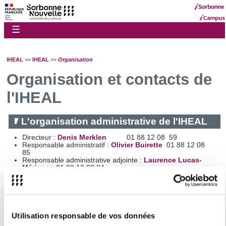
☰
IHEAL
>>
IHEAL
>>
Organisation
Organisation et contacts de
l'IHEAL
L'organisation administrative de l'IHEAL
Directeur :
Denis Merklen
01 88 12 08 59
Responsable administratif :
Olivier Buirette
01 88 12 08
85
Responsable administrative adjointe :
Laurence Lucas-
Mérignac
01 88 12 08 84
Communication :
Ligia Bolivar
01 88 12 15 09
Scolarité
Responsable de la scolarité :
Nouha Ben Rjeb
Gestionnaire de la scolarité :
Lauren Plaete
iheal.scolarite@sorbonne-nouvelle.fr 01 88 12 18 34
Relations internationales :
Rebeca Ornelas
01 88 12 08
Utilisation responsable de vos données
90