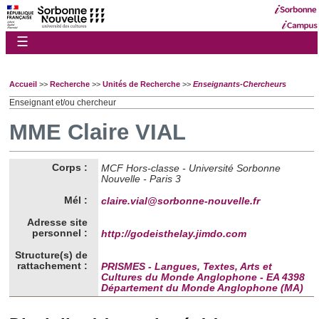
☰
Accueil
>>
Recherche
>>
Unités de Recherche
>>
Enseignants-Chercheurs
Enseignant et/ou chercheur
MME Claire VIAL
Corps :
MCF Hors-classe - Université Sorbonne
Nouvelle - Paris 3
Mél :
claire.vial@sorbonne-nouvelle.fr
Adresse site
personnel :
http://godeisthelay.jimdo.com
Structure(s) de
rattachement :
PRISMES - Langues, Textes, Arts et
Cultures du Monde Anglophone - EA 4398
Département du Monde Anglophone (MA)