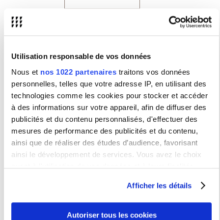
Prénom
Type de population
Utilisation responsable de vos données
Fonction
Nous et
nos 1022 partenaires
traitons vos données
Discipline
personnelles, telles que votre adresse IP, en utilisant des
technologies comme les cookies pour stocker et accéder
Thème de recherche
à des informations sur votre appareil, afin de diffuser des
publicités et du contenu personnalisés, d'effectuer des
Structure
mesures de performance des publicités et du contenu,
ainsi que de réaliser des études d’audience, favorisant
ainsi le développement de services. Vous avez le choix
quant à l'utilisation de vos données et à leurs finalités.
Vous pouvez modifier ou retirer votre consentement à tout
Afficher les détails
moment en consultant la Déclaration relative aux cookies
Vie de campus
ou en cliquant sur l'icône de confidentialité.
Vie étudiante
Autoriser tous les cookies