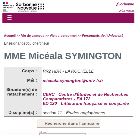
☰
Accueil
>>
Vie de campus
>>
Vie du personnel
>>
Personnels de l'Université
Enseignant et/ou chercheur
MME Micéala SYMINGTON
Corps :
PR2 HDR - LA ROCHELLE
Mél :
miceala.symington@univ-lr.fr
Structure(s) de
rattachement :
CERC - Centre d'Études et de Recherches
Comparatistes - EA 172
ED 120 - Littérature française et comparée
Discipline(s) :
section 11 - Études anglophones
Recherche dans l'annuaire
Nom