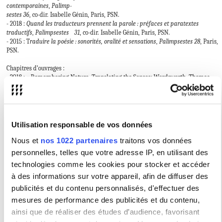
contemporaines
,
Palimp-
sestes 36
, co-dir. Isabelle Génin, Paris, PSN.
- 2018 :
Quand les traducteurs prennent la parole : préfaces et paratextes
traductifs
,
Palimpsestes 31
, co-dir. Isabelle Génin, Paris, PSN.
- 2015 : T
raduire la poésie : sonorités, oralité et sensations
,
Palimpsestes 28
, Paris,
PSN.
Chapitres d’ouvrages :
- 2018 : « Remembering Nature, Translating the Senses: Wordsworth, Thomas
and Heaney », Corps et traduction, corps en traduction, dir. Solange Hibbs,
Adriana Serban, Nathalie Vincent-Arnaud, Lambert-Lucas, Limoges, p. 223-238.
- 2015 : « Le diamant et le sablier : régénération et paradoxes dans Vision and
Prayer »,
Lire et relire Dylan Thomas
, dir. Pascale Sardin et Christian Gutleben,
L’Harmattan, vol. 31, n°2, p. 159-176.
Utilisation responsable de vos données
Nous et
nos 1022 partenaires
traitons vos données
Articles dans des revues internationales avec comité de lecture :
personnelles, telles que votre adresse IP, en utilisant des
- 2022 : « A World of Sounds and Rhythm – Translating Alice Oswald’s
Woods
technologies comme les cookies pour stocker et accéder
etc.
»,
The Translator
, p 295-307.
- 2022 : «
Sir Gawain and the Green Knight
: traduction et survie d’une oeuvre »,
à des informations sur votre appareil, afin de diffuser des
Le Moyen Âge au prisme de la traduction et de la réécriture,
Palimpsestes 36
,
publicités et du contenu personnalisés, d'effectuer des
dir. Jessica Stephens, et Isabelle Génin, Paris, PSN, p. 80-95.
mesures de performance des publicités et du contenu,
- 2019 : « Traduire la clarté obscure, une étude d’Andromaque »,
Traductions et
adaptations des classiques sur la scène anglophone contemporaine
,
Coup de
ainsi que de réaliser des études d’audience, favorisant
Théâtre
, n° 33, dir. Marie Nadia Karsky et Agathe Torti Alcayaga, RADAC, p. 61-