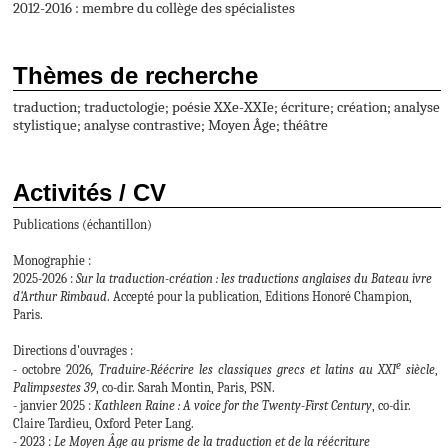
2012-2016 : membre du collège des spécialistes
Thèmes de recherche
traduction; traductologie; poésie XXe-XXIe; écriture; création; analyse
stylistique; analyse contrastive; Moyen Âge; théâtre
Activités / CV
Publications (échantillon)
Monographie :
2025-2026 :
Sur la traduction-création : les traductions anglaises du Bateau ivre
d'Arthur Rimbaud
. Accepté pour la publication, Editions Honoré Champion,
Paris.
Directions d'ouvrages :
e
-
octobre 2026
, Traduire-Réécrire les classiques grecs et latins au XXI
siècle
,
Palimpsestes 39
, co-dir. Sarah Montin, Paris, PSN.
- janvier 2025 :
Kathleen Raine : A voice for the Twenty-First Century
, co-dir.
Claire Tardieu, Oxford Peter Lang.
-
2023 :
Le Moyen Âge au prisme de la traduction et de la réécriture