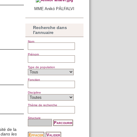
MME Anikó PÁLFALVI
Recherche dans
l'annuaire
Nom
Prénom
Type de population
Fonction
Discipline
Thème de recherche
Structure
ité de la
 dans les