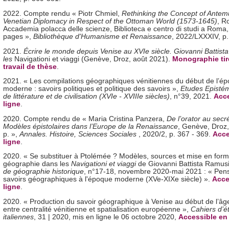
2022. Compte rendu
« Piotr Chmiel,
Rethinking the Concept of Antem
Venetian Diplomacy in Respect of the Ottoman World (1573-1645)
, R
Accademia polacca delle scienze, Biblioteca e centro di studi a Roma
pages
»,
Bibliothèque d'Humanisme et Renaissance
, 2022/LXXXIV, p.
2021.
Écrire le monde depuis Venise au XVIe siècle. Giovanni Battist
les
Navigationi et viaggi (Genève, Droz, août 2021).
Monographie tir
travail de thèse
.
2021. « Les compilations géographiques vénitiennes du début de l’é
moderne : savoirs politiques et politique des savoirs »,
Etudes Epistém
de littérature et de civilisation (XVIe - XVIIIe siècles)
, n°39, 2021.
Acce
ligne
.
2020. Compte rendu de « Maria Cristina Panzera,
De l’orator au secré
Modèles épistolaires dans l’Europe de la Renaissance
, Genève, Droz
p. »,
Annales. Histoire, Sciences Sociales
, 2020/2, p. 367 - 369.
Acce
ligne
.
2020. « Se substituer à Ptolémée ? Modèles, sources et mise en form
géographie dans les
Navigationi et viaggi
de Giovanni Battista Ramus
de géographie historique
, n°17-18, novembre 2020-mai 2021 : « Pens
savoirs géographiques à l'époque moderne (XVe-XIXe siècle) ».
Acce
ligne
.
2020. « Production du savoir géographique à Venise au début de l’âg
entre centralité vénitienne et spatialisation européenne »,
Cahiers d’é
italiennes
, 31 | 2020, mis en ligne le 06 octobre 2020,
Accessible en 