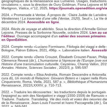
géographiques de la Renaissance aux Lumières. Usages, traductions
circulations », sous la direction de Oury Goldman, Fiona Lejosne et 
Martignon,
Viatica
, n°12, 2025,
https://journals.openedition.org/via
2024. « Promenade à Venise. À propos de : Claire Judde de Larivière
Vénitiennes ! La traversée d’une ville (Venise, 1520)
, Seuil », La Vie 
décembre 2024.
Accessible en ligne
.
2024.
Récits de voyage et altérités
. Sous la direction d’Armelle Girino
Lejosne, Presses de la Sorbonne Nouvelle, octobre 2024.
Lien au ca
l’éditeur
. Ouvrage accompagné d’un
cahier des sources primaires
en OpenEdition
.
2024. Compte rendu «Luciano Formisano, Filologia dei viaggi e delle 
Bologne, Pàtron Editore, 2021, 496p. ». Laboratoire italien.
Accessibl
2022. Compte rendu «Denis Crouzet, Élisabeth Crouzet-Pavan, Phili
Clémence Revest (dir.),
L’humanisme à l’épreuve de l’Europe (xve-xvie
Histoire d’une transmutation culturelle
, Ceyzérieu, Champ Vallon, 2019
Annales. Histoire, Sciences Sociales
, 2022/3, p. 595-597
2022. Compte rendu « Elisa Andretta, Romain Descendre e Antonell
cura di),
Un mondo di Relazioni. Giovanni Botero e i saperi nella Rom
Cinquecento
, Roma, Viella, 2021, 587 p. »,
Bibliothèque d'Humanisme
Renaissance
, 2022/LXXXIV, p. 710-713.
2022. « Traduire les découvertes : les traductions depuis le portugais 
l'espagnol au sein des
Navigationi e viaggi
(1550-1559) de Ramusio »
Traduire. Tradurre. Translating. Vie des mots et voies des oeuvres da
de la Renaissance
, Jean-Louis Fournel et Ivano Paccagnella (dir.), G
2022, p. 569-581.