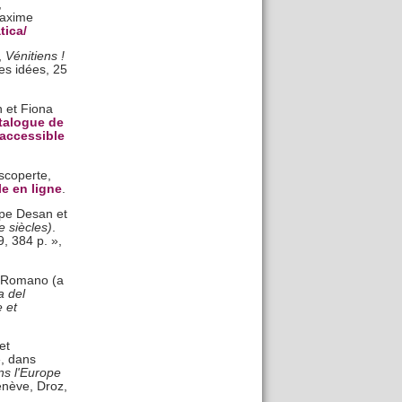
,
Maxime
tica/
,
Vénitiens !
des idées, 25
n et Fiona
talogue de
 accessible
scoperte,
e en ligne
.
ppe Desan et
 siècles)
.
, 384 p. »,
a Romano (a
a del
 et
et
, dans
ns l'Europe
enève, Droz,