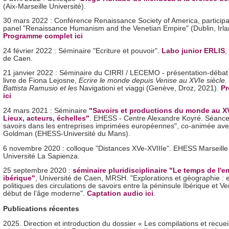
(Aix-Marseille Université).
30 mars 2022 : Conférence Renaissance Society of America, participa
panel "Renaissance Humanism and the Venetian Empire" (Dublin, Irla
Programme complet ici
24 février 2022 : Séminaire "Ecriture et pouvoir".
Labo junior ERLIS
,
de Caen.
21 janvier 2022 : Séminaire du CIRRI / LECEMO - présentation-débat
livre de Fiona Lejosne,
Ecrire le monde depuis Venise au XVIe siècle.
Battista Ramusio et les
Navigationi et viaggi (Genève, Droz, 2021).
P
ici
24 mars 2021 : Séminaire
"Savoirs et productions du monde au XV
Lieux, acteurs, échelles"
. EHESS - Centre Alexandre Koyré. Séanc
savoirs dans les entreprises imprimées européennes", co-animée av
Goldman (EHESS-Université du Mans).
6 novembre 2020 : colloque "Distances XVe-XVIIIe". EHESS Marseille
Université La Sapienza.
25 septembre 2020 :
séminaire pluridisciplinaire "Le temps de l'e
ibérique"
, Université de Caen, MRSH. "Explorations et géographie : 
politiques des circulations de savoirs entre la péninsule Ibérique et V
début de l’âge moderne".
Captation audio ici
.
Publications récentes
2025.
Direction et introduction du dossier « Les compilations et recuei