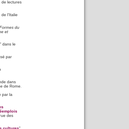
 de lectures
de l'Italie
Formes du
ne et
" dans le
isé par
a
onde dans
ise de Rome.
é par la
es
réemplois
rue des
s cultures
"