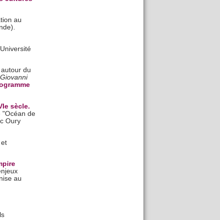
tion au
nde).
 Université
 autour du
 Giovanni
rogramme
Ie sècle.
e "Océan de
ec Oury
 et
mpire
enjeux
enise au
ls