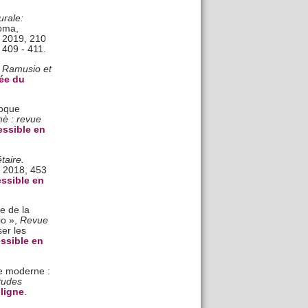
urale:
oma,
, 2019, 210
 409 - 411.
a Ramusio et
ée du
poque
è : revue
ssible en
taire.
, 2018, 453
ssible en
e de la
io »,
Revue
er les
ssible en
e moderne :
tudes
ligne
.