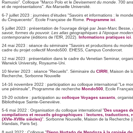
Ramusio". Colloque "Marco Polo et le
Devisement du monde
. 700 ans
et de représentations". Aix-Marseille Université.
6-7 juillet 2023 : journées d'études "Savoirs et informations : le monde 
du Cinquecento". Ecole Française de Rome.
Programme ici
.
5 juillet 2023 : présentation de l'ouvrage dirigé par Jean-Marc Besse,
savoir, formes du pouvoir. Les atlas géographiques à l'époque moder
contemporaine
(éditions de l'EfR, 2022).
Informations pratiques ici
.
24 mai 2023 : séance du séminaire "Savoirs et productions du monde
cadre du projet collectif Mondo500. EHESS, Campus Condorcet.
12 mai 2023 : présentation dans le cadre du Venetian Seminar, organ
Warwick University, Royaume-Uni.
10 février 2023 : séance "Recueils". Séminaire du
CIRRI
, Maison de l
Recherche, Sorbonne Nouvelle
14-16 novembre 2022 : participation au colloque internaitonal "Le m
une péninsule", Programme de recherche
Mondo500
, Ecole França
19-20 octobre : participation au
colloque Voyages savants
, organis
Bibliothèque Sainte-Geneviève.
5-6 mai 2022 : Organisation du colloque international "
Des usages d
compilations et recueils géographiques : lectures, traductions, 
(XVIe-XVIIIe siècles)
". Sorbonne Nouvelle, Maison de la Recherche (
Irlandais, Paris 5e).
8 avril 2022 : Colloque "
Diego Hurtado de Mendoza à la croisée de