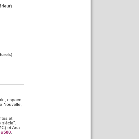
érieur)
turels)
ale, espace
ne Nouvelle,
ntes et
siècle".
MC) et Ana
o500
.