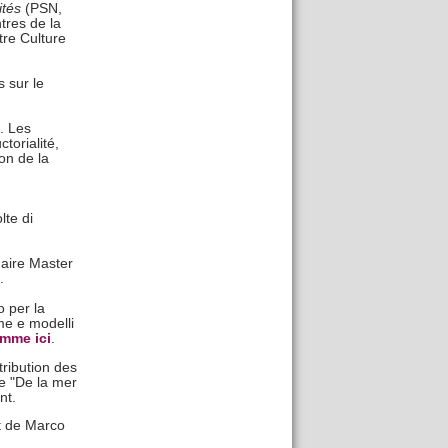
ités
(PSN,
tres de la
tre Culture
 sur le
. Les
torialité,
on de la
lte di
aire Master
.
 per la
me e modelli
mme ici
.
tribution des
e "De la mer
nt.
it de Marco