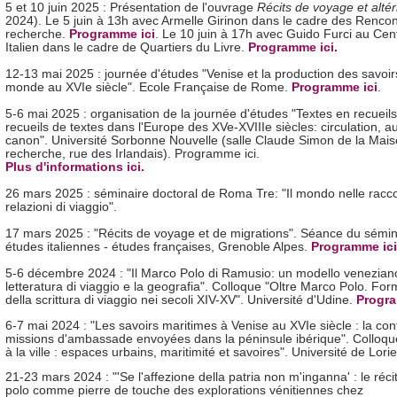
5 et 10 juin 2025 : Présentation de l'ouvrage
Récits de voyage et altér
2024). Le 5 juin à 13h avec Armelle Girinon dans le cadre des Rencon
recherche.
Programme ici
. Le 10 juin à 17h avec Guido Furci au Cen
Italien dans le cadre de Quartiers du Livre.
Programme ici.
12-13 mai 2025 : journée d'études "Venise et la production des savoirs
monde au XVIe siècle". Ecole Française de Rome.
Programme ici
.
5-6 mai 2025 : organisation de la journée d'études "Textes en recueils
recueils de textes dans l'Europe des XVe-XVIIIe siècles: circulation, auc
canon". Université Sorbonne Nouvelle (salle Claude Simon de la Mais
recherche, rue des Irlandais). Programme ici.
Plus d'informations ici.
26 mars 2025 : séminaire doctoral de Roma Tre: "Il mondo nelle racco
relazioni di viaggio".
17 mars 2025 : "Récits de voyage et de migrations". Séance du sémin
études italiennes - études françaises, Grenoble Alpes.
Programme ici
5-6 décembre 2024 : "Il Marco Polo di Ramusio: un modello veneziano
letteratura di viaggio e la geografia". Colloque "Oltre Marco Polo. For
della scrittura di viaggio nei secoli XIV-XV". Université d'Udine.
Progra
6-7 mai 2024 : "Les savoirs maritimes à Venise au XVIe siècle : la con
missions d'ambassade envoyées dans la péninsule ibérique". Colloqu
à la ville : espaces urbains, maritimité et savoires". Université de Lorie
21-23 mars 2024 : "'Se l'affezione della patria non m'inganna' : le réc
polo comme pierre de touche des explorations vénitiennes chez