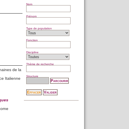
Nom
Prénom
Type de population
Fonction
Discipline
Thème de recherche
maines de la
Structure
e Italienne
ques
 Rome