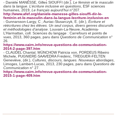
- Danièle MANESSE, Gilles SIOUFFI (dir.),
Le féminin et le masculin
dans la langue. L’écriture inclusive en questions
, ESF sciences
humaines, 2019,
Le français aujourd’hui
n°207.
http://www.afef.org/daniele-manesse-gilles-siouffi-dir-le-
feminin-et-le-masculin-dans-la-langue-lecriture-inclusive-en
- Gunnarsson-Largy, C ; Auriac-Slusarczyk, E. (dir.),
Écriture et
réécritures chez les élèves. Un seul corpus, divers genres discursifs
et méthodologies d’analyse
. Louvain-La-Neuve, Académia-
L’Harmattan, coll. Sciences du langage : Carrefours et points de
vues, 2013, 360 pages, paru dans
Questions de Communication
n°
26.
https://www.cairn.info/revue-questions-de-communication-
2014-2-page-397.htm
- CLAUDEL Chantal, MÜNCHOW Patricia von, PORDEUS Ribeiro
Michele, PUGNIERE-SAAVEDRA Frédéric, TREGUER-FELTEN
Geneviève, (dir.),
Cultures, discours, langues. Nouveaux abordages
,
Limoges, Lambert-Lucas, 2013, 230 pages, paru dans
Questions de
Communication
n° 27.
https://www.cairn.info/revue-questions-de-communication-
2015-1-page-409.htm