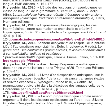
manuscrit à la toile
, Laura Calabrèse (coord.), Le discours et la
langue, EME éditions, p. 161-177.
Krylyschin
,
M., 2020
, « L’étude des locutions phraséologiques en
classe de langue : de la grammaire à l’écriture », dans S. Meijri,
(dirs),
La phraséologie française, débats théoriques et dimensions
appliquées (didactique, traduction et traitement informatique)
, Paris,
Hermann éditions.
Krylyschin,
M., 2018,
« Expressions phraséologiques, les cas
intermédiaires : entre automatismes énonciatifs et créativité
linguistique »,
Lublin Studies in Modern Languages and Literature.
n
42-4, p. 110-
124
,
journals.indexcopernicus.com/api/file/viewByFileId/548810.
Krylyschin
,
M., 2018
, Bonheur des yeux et de l’esprit. De la phrase
idée à l’automatisme énonciatif. In : Behr, I., Lefeuvre, F. (eds),
Le
genre bref. Des contraintes grammaticales, lexicales et énonciatives
à son exploitation ludique et esthétique
,
Sprachwissenschaft/Linguistique, Frank & Timme Edition, p. 91-108.
books.google.fr/books
Krylysc
hin, M., 2017
, « Avec Dewey, l’expérience esthétique au
détour de sa verbalisation » dans
Triages
, n°29, Tarabuste Editions,
p. 139-143.
Krylyschin
,
M., 2016,
« Livres d’or d’expositions artistiques : sur la
trace des “accusés-réception” de la connaissance transmise (textes
et œuvres exposés) »,
Synergies France
n°10, « Continuité,
pragmatisme et diversité dans la didactique des langues-cultures »,
Coordonné par Fougerouse M.-C., p. 165-
178.
http://gerflint.fr/Base/France10/france10.html
Krylyschin
,
M., 2016,
« Le nom propre historique comme ressort
argumentatif dans les discours épidictiques sur l’art », trad. Silvana
Gualdieri Quagliuolo Seabra. Rev. Trad. Moisés Olympio-Ferreira,