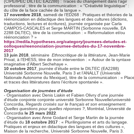
(CIPE/IPEC DILTEC EA2288) : Traces du changement dans l’agir
Pour en savoir plus sur le traitement de vos données
professoral ; titre de la communication : « “Créativité linguistique” :
du côte de la face cachée de la langue ».
personnelles et définir vos préférences, reportez-vous à la
17 novembre 2018
, samedi de l’ED268 : Pratiques et théories de la
section « Détails »
. Vous pouvez modifier ou retirer votre
réénonciation en didactique des langues et des cultures (dictions,
traductions, lectures et écritures), journée organisée par Carla
consentement à tout moment à partir de la déclaration sur
CAMPOS-CASCALES et Serge MARTIN (Sorbonne nouvelle, EA
les cookies.
2288 DiLTEC), titre de la communication : « Reformulation et/ou
réénonciation ? »
https://redila.hypotheses.org/category/journees-detudes-et-
colloques/reenonciation-journee-detudes-du-17-novembre-
Les cookies nous permettent de personnaliser le contenu
2017
et les annonces, d'offrir des fonctionnalités relatives aux
13 juin 2018
, séminaire
Ethnocritique de la littérature,
Jean-Marie
Privat,
à l’EHESS, titre de mon intervention : « Autour de la syntaxe
médias sociaux et d'analyser notre trafic. Nous
imaginative d’Albert Sechehaye ».
partageons également des informations sur l'utilisation de
10 octobre 2017
, journée d’étude entre le DILTEC (EA2288)
Université Sorbonne Nouvelle, Paris 3 et l’ANALLT (Université
notre site avec nos partenaires de médias sociaux, de
Nationale Autonome du Mexique), titre de la communication : « Plac
et traces des littératures dans l’écriture spontanée ».
publicité et d'analyse, qui peuvent combiner celles-ci avec
d'autres informations que vous leur avez fournies ou qu'ils
Organisation de journées d’étude
- Organisation avec Denis Liakin et Fabien Olivry d'une journée
ont collectées lors de votre utilisation de leurs services.
d'étude conjointe conjointe université Sorbonne Nouvelle/université
Concordia,
Regards croisés sur le français et son enseignement.
Quelles questions pour quelles réponses ?
, Montréal, Université de
Concordia
le 25 mars 2022
.
- Organisation avec Anne Godard et Serge Martin de la journée
d’étude du
18 octobre 2017
: « Plurilinguisme et arts du langage.
Pratiques et enjeux en didactique des langues et des cultures »,
Maison de la recherche, Université Sorbonne Nouvelle, Paris 3.