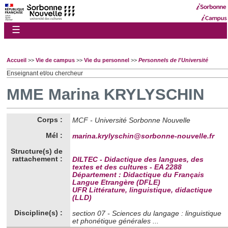
☰
Accueil
>>
Vie de campus
>>
Vie du personnel
>>
Personnels de l'Université
Enseignant et/ou chercheur
MME Marina KRYLYSCHIN
Corps :
MCF - Université Sorbonne Nouvelle
Mél :
marina.krylyschin@sorbonne-nouvelle.fr
Structure(s) de
rattachement :
DILTEC - Didactique des langues, des
textes et des cultures - EA 2288
Département : Didactique du Français
Langue Etrangère (DFLE)
UFR Littérature, linguistique, didactique
(LLD)
Discipline(s) :
section 07 - Sciences du langage : linguistique
et phonétique générales ...