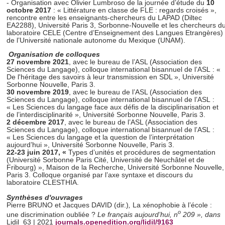
- Organisation avec Olivier Lumbroso de la journée d’étude du
10
octobre 2017
:
« Littérature en classe de FLE : regards croisés »,
rencontre entre les enseignants-chercheurs du LAPAD (Diltec
EA2288), Université Paris 3, Sorbonne-Nouvelle et les chercheurs d
laboratoire CELE (Centre d’Enseignement des Langues Etrangères)
de l’Université nationale autonome du Mexique (UNAM).
Organisation de colloques
27 novembre 2021
, avec le bureau de l’ASL (Association des
Sciences du Langage), colloque international bisannuel de l’ASL : «
De l'héritage des savoirs à leur transmission en SDL », Université
Sorbonne Nouvelle, Paris 3.
30 novembre 2019
, avec le bureau de l’ASL (Association des
Sciences du Langage), colloque international bisannuel de l’ASL :
«
Les Sciences du langage face aux défis de la disciplinarisation et
de l’interdisciplinarité », Université Sorbonne Nouvelle, Paris 3.
2 décembre 2017
, avec le bureau de l’ASL (Association des
Sciences du Langage), colloque international bisannuel de l’ASL :
« Les Sciences du langage et la question de l’interprétation
aujourd’hui », Université Sorbonne Nouvelle, Paris 3.
22-23 juin 2017, «
Types d’unités et procédures de segmentation
(Université Sorbonne Paris Cité, Université de Neuchâtel et de
Fribourg) », Maison de la Recherche, Université Sorbonne Nouvelle,
Paris 3. Colloque organisé par l’axe syntaxe et discours du
laboratoire CLESTHIA.
Synthèses d'ouvrages
Pierre BRUNO et Jacques DAVID (dir.)
,
La xénophobie à l’école :
o
une discrimination oubliée ?
Le français aujourd’hui
, n
209 », dans
Lidil 63 | 2021
journals.openedition.org/lidil/9163