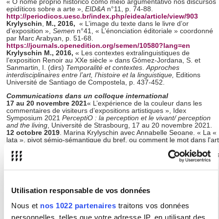
« O nome próprio histórico como meio argumentativo nos discursos
epidíticos sobre a arte »,
EID&A
n°11, p. 74-88.
http://periodicos.uesc.br/index.php/eidea/article/view/903
Krylyschin
,
M., 2016,
« L’image du texte dans le livre d’or
d’exposition »,
Semen
n°41, « L’énonciation éditoriale » coordonné
par Marc Arabyan, p. 51-68.
https://journals.openedition.org/semen/10580?lang=en
Krylyschin
M., 2016,
« Les contextes extralinguistiques de
l’exposition Renoir au XXe siècle » dans Gómez-Jordana, S. et
Sanmartin, I. (dirs)
Temporalité et contextes
.
Approches
interdisciplinaires entre l’art, l’histoire et la linguistique,
Editions
Université de Santiago de Compostela, p. 437-452.
Communications dans un colloque international
17 au 20 novembre 2021
« L’expérience de la couleur dans les
commentaires de visiteurs d’expositions artistiques », Idex
Symposium 2021
PerceptiO : la perception et le vivant/ perception
and the living
, Université de Strasbourg, 17 au 20 novembre 2021.
12 octobre 2019
. Marina Krylyschin avec Annabelle Seoane. « La «
lata », pivot sémio-sémantique du bref, ou comment le mot dans l'art
"enlatado" parvient à combiner critères de généricité et de brièveté
».
Colloque Lexique et frontières de genres
, Université de Pau et de
Pays de l'Adour (EA 7504 ALTER-UPPA); Université de Bordeaux
Montaigne (UMR 5478 IKER-UPPA); Université de Poitiers
(FoReLLiS EA 3816), Bayonne, France.
24 - 25 mai 2018
, colloque international : « La phraséologie
Utilisation responsable de vos données
française : sens, co-texte contexte », Lublin, Université Marie Curie-
Skłodowska. Titre de la communication :
Les expressions
Nous et
nos 1022 partenaires
traitons vos données
phraséologiques entre automatismes énonciatifs et créativité
linguistique
.
personnelles, telles que votre adresse IP, en utilisant des