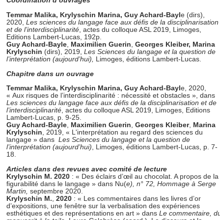
Coordination d’ouvrages
Temmar Malika, Krylyschin Marina, Guy Achard-Bayl
e (dirs),
2020,
Les sciences du langage face aux défis de la disciplinarisation
et de l’interdisciplinarité
, actes du colloque ASL 2019, Limoges,
Editions Lambert-Lucas, 192p.
Guy Achard-Bayle
,
Maximilien Guerin
,
Georges Kleiber,
Marina
Krylyschin
(dirs), 2019,
Les Sciences du langage et la question de
l’interprétation (aujourd’hui),
Limoges, éditions Lambert-Lucas.
Chapitre dans un ouvrage
Temmar Malika, Krylyschin Marina, Guy Achard-Bayl
e, 2020,
« Aux risques de l’interdisciplinarité : nécessité et obstacles », dans
Les sciences du langage face aux défis de la disciplinarisation et de
l’interdisciplinarité
, actes du colloque ASL 2019, Limoges, Editions
Lambert-Lucas, p. 9-25.
Guy Achard-Bayle
,
Maximilien Guerin
,
Georges Kleiber
,
Marina
Krylyschin
, 2019, « L'interprétation au regard des sciences du
langage » dans
Les Sciences du langage et la question de
l’interprétation (aujourd’hui)
, Limoges, éditions Lambert-Lucas, p. 7-
18.
Articles dans des revues avec comité de lecture
Krylyschin M. 2020
: « Des éclairs d’œil au chocolat. A propos de la
figurabilité dans le langage » dans Nu(
e), n° 72, Hommage à Serge
Martin,
septembre 2020.
Krylyschin M.
,
2020
: « Les commentaires dans les livres d’or
d’expositions, une fenêtre sur la verbalisation des expériences
esthétiques et des représentations en art » dans
Le commentaire, d