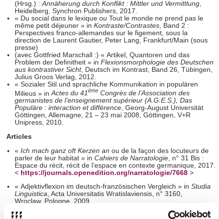
(Hrsg.) :
Annäherung durch Konflikt : Mittler und Vermittlung
,
Heidelberg, Synchron Publishers, 2017.
« Du social dans le lexique
ou
Tout le monde ne prend pas le
même petit déjeuner » in
Kontraste/Contrastes
, Band 2 :
Perspectives franco-allemandes sur le figement, sous la
direction de Laurent Gautier, Peter Lang, Frankfurt/Main (sous
presse)
(avec Gottfried Marschall :) « Artikel, Quantoren und das
Problem der Definitheit » in
Flexionsmorphologie des Deutschen
aus kontrastiver Sicht
, Deutsch im Kontrast, Band 26, Tübingen,
Julius Groos Verlag, 2012.
« Sozialer Stil und sprachliche Kommunikation in populären
ème
Milieus » in
Actes du 41
Congrès de l’Association des
germanistes de l’enseignement supérieur (A.G.E.S.),
Das
Populäre : interaction et différence
, Georg-August Universität
Göttingen, Allemagne, 21 – 23 mai 2008, Göttingen, V+R
Unipress, 2010.
Articles
«
Ich mach ganz oft Kerzen an
ou de la façon des locuteurs de
parler de leur habitat » in
Cahiers de Narratologie
, n° 31 Bis :
Espace du récit, récit de l’espace en contexte germanique, 2017.
<
https://journals.openedition.org/narratologie/7668
>
« Adjektivflexion im deutsch-französischen Vergleich » in
Studia
Linguistica
, Acta Universitatis Wratislaviensis, n° 3160,
Wroclaw, Pologne, 2009.
« Une méthode compréhensive au service du linguiste »,
Dialogues interlinguistiques – Recueil des jeunes chercheurs du