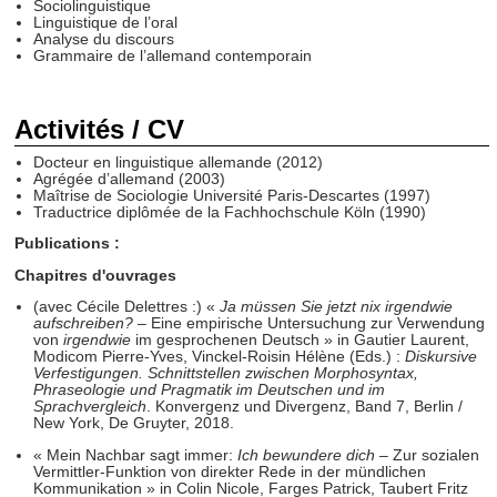
Sociolinguistique
Linguistique de l’oral
Analyse du discours
Grammaire de l’allemand contemporain
Activités / CV
Docteur en linguistique allemande (2012)
Agrégée d’allemand (2003)
Maîtrise de Sociologie Université Paris-Descartes (1997)
Traductrice diplômée de la Fachhochschule Köln (1990)
Publications :
Chapitres d'ouvrages
(avec Cécile Delettres :) «
Ja müssen Sie jetzt nix irgendwie
aufschreiben?
– Eine empirische Untersuchung zur Verwendung
von
irgendwie
im gesprochenen Deutsch » in Gautier Laurent,
Modicom Pierre-Yves, Vinckel-Roisin Hélène (Eds.) :
Diskursive
Verfestigungen. Schnittstellen zwischen Morphosyntax,
Phraseologie und Pragmatik im Deutschen und im
Sprachvergleich
. Konvergenz und Divergenz, Band 7, Berlin /
New York, De Gruyter, 2018.
« Mein Nachbar sagt immer:
Ich bewundere dich
– Zur sozialen
Vermittler-Funktion von direkter Rede in der mündlichen
Kommunikation » in Colin Nicole, Farges Patrick, Taubert Fritz