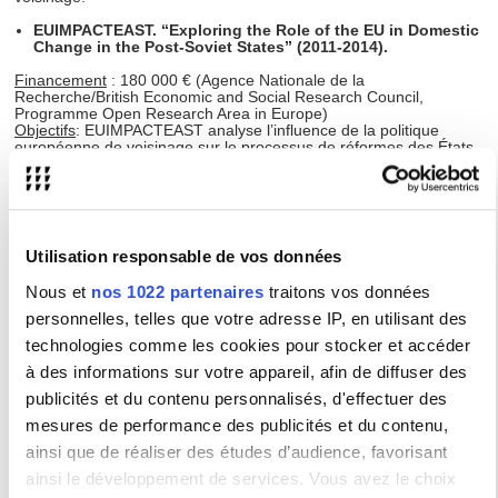
EUIMPACTEAST.
“Exploring the Role of the EU in Domestic
Change in the Post-Soviet States” (2011-2014).
Financement
: 180 000 € (Agence Nationale de la
Recherche/British Economic and Social Research Council,
Programme Open Research Area in Europe)
Objectifs
: EUIMPACTEAST analyse l’influence de la politique
européenne de voisinage sur le processus de réformes des États
post-soviétiques en regard d’autres facteurs (stratégies et
préférences des élites des pays partenaires ; interdépendances
régionales). Il conduit des études de cas portant sur quatre pays du
voisinage oriental (Moldavie, Ukraine, Géorgie et Arménie).
Rôle dans le projet
: coordinatrice scientifique (coordinatrice
britannique : Kataryna Wolczuk, Birmingham University).
Utilisation responsable de vos données
Nous et
nos 1022 partenaires
traitons vos données
➜
Participation à des instances de recherche nationales et
internationales
personnelles, telles que votre adresse IP, en utilisant des
technologies comme les cookies pour stocker et accéder
Présidente du comité d’évaluation
ANR
« Institutions et
à des informations sur votre appareil, afin de diffuser des
organisations, cadres juridiques et normes, gouvernance,
publicités et du contenu personnalisés, d'effectuer des
relations internationales », CES 53, ANR AAPG 2023-2024 et
2024-2025 .
mesures de performance des publicités et du contenu,
Membre du comité d’évaluation ANR
« Institutions et
organisations, cadres juridiques et normes, gouvernance,
ainsi que de réaliser des études d’audience, favorisant
relations internationales », CES 53, ANR AAPG 2021-2022 et
ainsi le développement de services. Vous avez le choix
2022-2023.