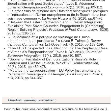
liberalization with post-Soviet states”
(avec E. Ademmer),
Eurasian Geography and Economics
57(1), 2016, pp.89-112.
“Le processus de réforme des États postsoviétiques : politiques
et interactions de l’Union européenne et de la Russie dans leur
voisinage commun »,
La Revue Russe
n°46, 2016, pp.67-76.
“Between the Eastern Partnership and Eurasian Integration:
Explaining Post-Soviet Countries’ Engagement in (Competing)
Region-Building Projects”,
Problems of Post-Communism
, 62(6),
2015, pp.316-327.
« La Moldavie et la politique de voisinage de l’Union
européenne : quel partenariat ? » (avec E. Tulmets),
Revue
d’Études Comparatives Est-Ouest,
vol. 46, 2015, pp.137-159.
“The EU’s Unexpected ‘Ideal Neighbour’? The Perplexing Case
of Armenia’s Europeanisation” (avec K. Wolczuk),
Journal of
European Integration
, 37(4), 2015, pp.491-507.
“Spoiler or Facilitator of Democratization? Russia’s Role in
Georgia and Ukraine” (avec K. Wolczuk),
Democratization
,
22(3), 2015, pp.459-478.
“Meandering Europeanisation – EU Policy Instruments and
Patterns of Convergence in Georgia“,
East European Politics
,
n°3, 2013, pp.344-357.
Guichet numérique étudiant
Pour toutes questions concernant votre scolarité ou les formations de la