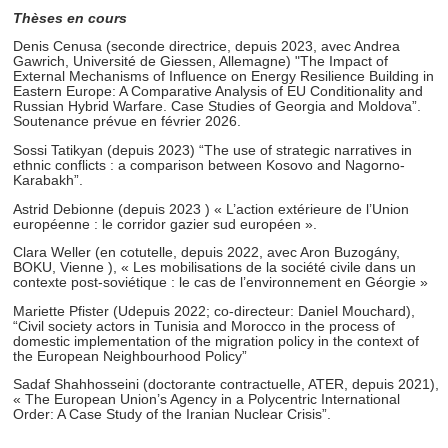
Thèses en cours
Denis Cenusa (seconde directrice, depuis 2023, avec Andrea
Gawrich, Université de Giessen, Allemagne) "The Impact of
External Mechanisms of Influence on Energy Resilience Building in
Eastern Europe: A Comparative Analysis of EU Conditionality and
Russian Hybrid Warfare. Case Studies of Georgia and Moldova”.
Soutenance prévue en février 2026.
Sossi Tatikyan (depuis 2023) “The use of strategic narratives in
ethnic conflicts : a comparison between Kosovo and Nagorno-
Karabakh”.
Astrid Debionne (depuis 2023 ) « L’action extérieure de l’Union
européenne : le corridor gazier sud européen ».
Clara Weller (en cotutelle, depuis 2022, avec Aron Buzogány,
BOKU, Vienne ), « Les mobilisations de la société civile dans un
contexte post-soviétique : le cas de l’environnement en Géorgie »
Mariette Pfister (Udepuis 2022; co-directeur: Daniel Mouchard),
“Civil society actors in Tunisia and Morocco in the process of
domestic implementation of the migration policy in the context of
the European Neighbourhood Policy”
Sadaf Shahhosseini (doctorante contractuelle, ATER, depuis 2021),
« The European Union’s Agency in a Polycentric International
Order: A Case Study of the Iranian Nuclear Crisis”.