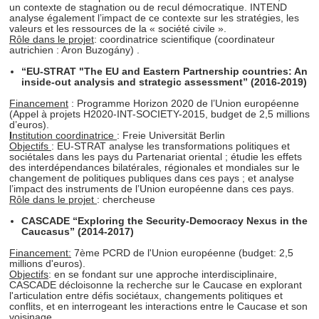
un contexte de stagnation ou de recul démocratique. INTEND
analyse également l’impact de ce contexte sur les stratégies, les
valeurs et les ressources de la « société civile ».
Rôle dans le projet
: coordinatrice scientifique (coordinateur
autrichien : Aron Buzogány) .
“EU-STRAT "The EU and Eastern Partnership countries: An
inside-out analysis and strategic assessment” (2016-2019)
Financement
: Programme Horizon 2020 de l’Union européenne
(Appel à projets H2020-INT-SOCIETY-2015, budget de 2,5 millions
d’euros).
I
nstitution coordinatrice
: Freie Universität Berlin
Objectifs
: EU-STRAT analyse les transformations politiques et
sociétales dans les pays du Partenariat oriental ; étudie les effets
des interdépendances bilatérales, régionales et mondiales sur le
changement de politiques publiques dans ces pays ; et analyse
l’impact des instruments de l’Union européenne dans ces pays.
Rôle dans le projet
: chercheuse
CASCADE “Exploring the Security-Democracy Nexus in the
Caucasus” (2014-2017)
Financement:
7ème PCRD de l'Union européenne (budget: 2,5
millions d'euros).
Objectifs
: en se fondant sur une approche interdisciplinaire,
CASCADE décloisonne la recherche sur le Caucase en explorant
l'articulation entre défis sociétaux, changements politiques et
conflits, et en interrogeant les interactions entre le Caucase et son
voisinage.