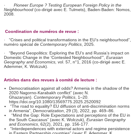
·
Pioneer Europe ? Testing European Foreign Policy in the
et les annonces, d'offrir des fonctionnalités relatives aux
Neighbourhood
(co-dirigé avec E. Tulmets), Baden-Baden: Nomos,
médias sociaux et d'analyser notre trafic. Nous
2008.
partageons également des informations sur l'utilisation de
notre site avec nos partenaires de médias sociaux, de
Coordination de numéros de revue :
publicité et d'analyse, qui peuvent combiner celles-ci avec
·
“Crises and political transformations in the EU’s neighbourhood”,
d'autres informations que vous leur avez fournies ou qu'ils
numéro spécial de
Contemporary Politics
, 2025.
ont collectées lors de votre utilisation de leurs services.
·
“Beyond Geopolitics: Exploring the EU’s and Russia’s impact on
Domestic Change in the ‘Contested Neighbourhood’”,
Eurasian
Geography and Economics,
vol. 57, n°1, 2016 (co-dirigé avec E.
Ademmer, K. Wolczuk).
Articles dans des revues à comité de lecture :
Democratisation against all odds? Armenia in the shadow of the
2020 Nagorno-Karabakh conflict” (avec N.
Ghazaryan).
Contemporary Politics
, 1–20.
https://doi.org/10.1080/13569775.2025.2520092
“The road to equality? EU diffusion of anti-discrimination norms
in Armenia”,
Democratization
,
29 (3), 2022, pp. 469–86.
“Mind the Gap: Role Expectations and perceptions of the EU in
the South Caucasus” (avec K. Wolczuk)
,
Eurasian Geography
and Economics
, 62(2), 2021, pp. 156-177.
“Interdependences with external actors and regime persistence
in Eastern Partnership countries” (avec E. Ademmer, K.