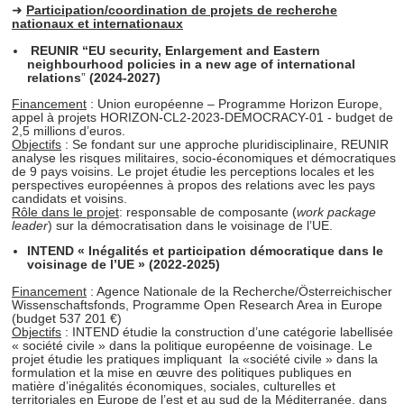
➜
Participation/coordination de projets de recherche
nationaux et internationaux
REUNIR
“EU security, Enlargement and Eastern
neighbourhood policies in a new age of international
relations
”
(2024-2027)
Financement
: Union européenne – Programme Horizon Europe,
appel à projets HORIZON-CL2-2023-DEMOCRACY-01 - budget de
2,5 millions d’euros.
Objectifs
: Se fondant sur une approche pluridisciplinaire, REUNIR
analyse les risques militaires, socio-économiques et démocratiques
de 9 pays voisins. Le projet étudie les perceptions locales et les
perspectives européennes à propos des relations avec les pays
candidats et voisins.
Rôle dans le projet
: responsable de composante (
work package
leader
) sur la démocratisation dans le voisinage de l’UE.
INTEND « Inégalités et participation démocratique dans le
voisinage de l’UE » (2022-2025)
Financement
: Agence Nationale de la Recherche/Österreichischer
Wissenschaftsfonds, Programme Open Research Area in Europe
(budget 537 201 €)
Objectifs
: INTEND étudie la construction d’une catégorie labellisée
« société civile » dans la politique européenne de voisinage. Le
projet étudie les pratiques impliquant la «société civile » dans la
formulation et la mise en œuvre des politiques publiques en
matière d’inégalités économiques, sociales, culturelles et
territoriales en Europe de l’est et au sud de la Méditerranée, dans