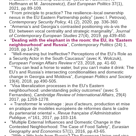
Hoffmann et M. Jaroszewicz),
East European Politics
37(1),
2021, pp.89-109.
“From principle to practice? The resilience–local ownership
nexus in the EU Eastern Partnership policy” (avec I. Petrova),
Contemporary Security Policy,
41 (2), 2020, pp. 336-360.
“Armenia’s and Georgia’s contrasted positioning vis-à-vis the
EU: between vocal centrality and strategic marginality”,
Journal
of Contemporary European Studies
27(4), 2019, pp.439-450.
“
Dealing with the elephant in the room: the EU, its ‘Eastern
neighbourhood’ and Russia
”,
Contemporary Politics
(24) 1,
2018, pp.14-29.
“Well-meaning but Ineffective? Perceptions of the EU’s Role as
a Security Actor in the South Caucasus” (avec K. Wolczuk),
European Foreign Affairs Review
n°23, 2018, pp. 41-60.
“’You can lead a horse to water, but you can’t make it drink: The
EU’s and Russia’s intersecting conditionalities and domestic
change in Georgia and Moldova”,
European Politics and Society
19(4), 2018, pp.490-505.
“Visa liberalization processes in the EU’s Eastern
neighbourhood: understanding policy outcomes” (avec S.
Fernandes),
Cambridge Review of International Affairs
, 29(4)
2017, pp.1259-1278.
« Transformer le voisinage : jeux d'acteurs, production et mise
en pratique de modèles européens de réformes dans le cadre
du partenariat oriental »,
Revue française d’Administration
Publique
, n°161, 2017, pp.103-116.
“Multiple External Influences and Domestic Change in the
Contested Neighborhood: The Case of Food Safety”
, Eurasian
Geography and Economics
57(1), 2016, pp.43-65.
“With a little help from Russia? The European Union and visa