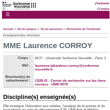
☰
Accueil
>>
Vie de campus
>>
Vie du personnel
>>
Personnels de l'Université
Enseignant et/ou chercheur
MME Laurence CORROY
Corps :
MCF - Université Sorbonne Nouvelle - Paris 3
Mél :
laurence.labardens-corroy@sorbonne-
nouvelle.fr
Structure(s) de
rattachement :
CERLIS - Centre de recherche sur les liens
sociaux - UMR 8070
Discipline(s) enseignée(s)
Elle enseigne l'éducation aux médias, l'analyse de la presse et du
journalisme au sein du département ICM, UFR Arts et Médias.