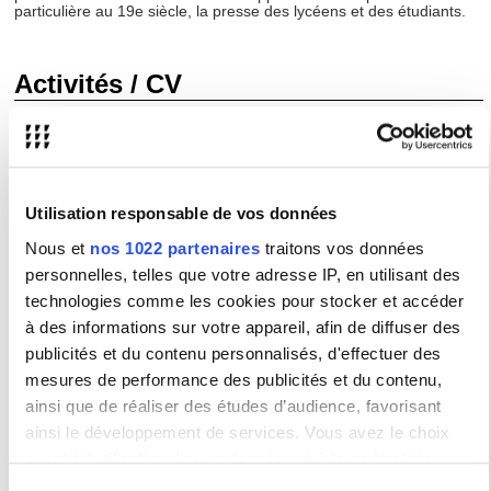
particulière au 19e siècle, la presse des lycéens et des étudiants.
Activités / CV
Elle a publié :
Laurence Corroy,
Education et médias, la créativité à l'ère du
numérique
, Londres, Iste éditions, 2016.
Laurence Corroy, Alain Kiyindou et Francis Barbey (dir.),
De
Utilisation responsable de vos données
l’éducation par les médias à l’éducation aux médias
, Paris,
L’Harmattan, 2016.
Nous et
nos 1022 partenaires
traitons vos données
Laurence Corroy, Alain Kiyindou et Francis Barbey (dir.),
personnelles, telles que votre adresse IP, en utilisant des
L’éducation aux médias à l’ère des réseaux
, Paris, L’Harmattan,
technologies comme les cookies pour stocker et accéder
2015.
à des informations sur votre appareil, afin de diffuser des
Laurence Corroy (dir.),
Les jeunes et les médias, les raisons du
succès
, Paris, Vuibert, 2010.
publicités et du contenu personnalisés, d'effectuer des
mesures de performance des publicités et du contenu,
Laurence Corroy & Emilie Roche,
La presse en France depuis
1945
, Paris, Ellipses, 2010.
ainsi que de réaliser des études d’audience, favorisant
Laurence Corroy & Jacques Gonnet,
Dictionnaire d'initiation à
ainsi le développement de services. Vous avez le choix
l'info-com
, Paris, Vuibert, 2008, 1ère et 2ème éd.
quant à l'utilisation de vos données et à leurs finalités.
Laurence Corroy,
La presse des lycéens et des étudiants au
Vous pouvez modifier ou retirer votre consentement à tout