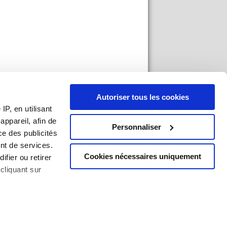
Autoriser tous les cookies
P, en utilisant
ppareil, afin de
Personnaliser
ce des publicités
l FrencH
nt de services.
Cookies nécessaires uniquement
ifier ou retirer
cliquant sur
an du site
|
Mentions légales
|
Imprimer
ises à plusieurs