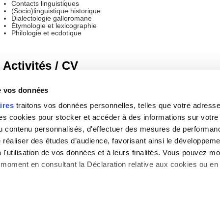
Contacts linguistiques
(Socio)linguistique historique
Dialectologie galloromane
Étymologie et lexicographie
Philologie et ecdotique
Activités / CV
Publications
de vos données
IdHAL :
myriam-bergeron-maguire
ires
traitons vos données personnelles, telles que votre adresse I
ORCID iD :
orcid.org/0000-0003-0014-9297
 cookies pour stocker et accéder à des informations sur votre a
Projet de recherche en cours
 du contenu personnalisés, d'effectuer des mesures de performan
ANR MACINTOSH Missing hAlf the picture: ClassIcal NoT sO claSsica
e réaliser des études d’audience, favorisant ainsi le développeme
(2023-2026)
lettresoutremer.huma-num.fr/
l'utilisation de vos données et à leurs finalités. Vous pouvez mod
moment en consultant la Déclaration relative aux cookies ou en 
s aimerions également :
Gestion des cookies
|
Haut de la page
|
Contact
|
Pl
mations sur votre localisation géographique qui peuvent être préc