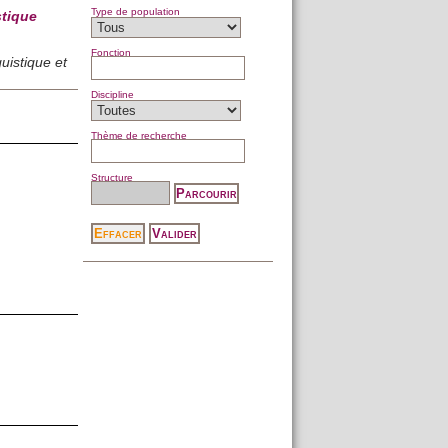
Type de population
stique
Fonction
uistique et
Discipline
Thème de recherche
Structure