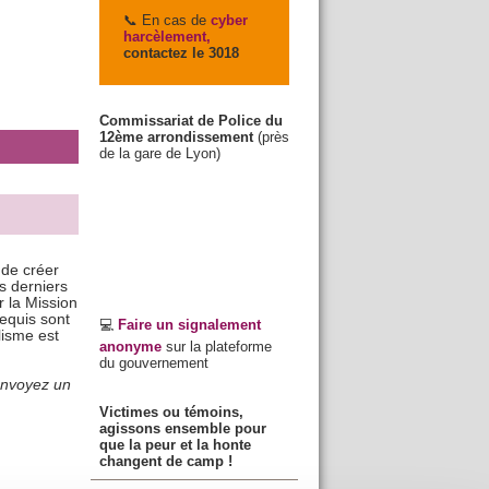
📞 En cas de
cyber
harcèlement,
contactez le 3018
Commissariat de Police du
12ème arrondissement
(près
de la gare de Lyon)
 de créer
s derniers
r la Mission
requis sont
💻
Faire un signalement
lisme est
anonyme
sur la plateforme
du gouvernement
 envoyez un
Victimes ou témoins,
agissons ensemble pour
que la peur et la honte
changent de camp !