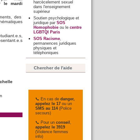
harcècelement sexuel
er
le mardi
dans l'enseignement
supérieur
ments, des
Soutien psychologique et
thématiques
juridique par
SOS
Homophobie
ou le
centre
LGBTQI Paris
udiant.e.s,
SOS Racisme
,
sentant.e.s
permanences juridiques
physiques et
téléphoniques
Chercher de l'aide
chelle
on
📞 En cas de
danger,
appelez le 17
ou un
SMS au 114
(Police
secours)
📞 Pour un
conseil
,
appelez le 3919
(Violence femmes
info)