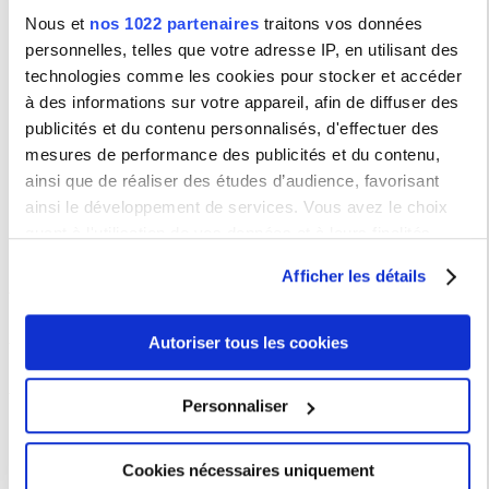
Le Mégaphone de la Mission Egalité sur
Deezer
Nous et
nos 1022 partenaires
traitons vos données
N'hésitez pas à vous
inscrire à notre liste de diffusion
pour
personnelles, telles que votre adresse IP, en utilisant des
être mis.e au courant de toutes les actualités de la Mission !
technologies comme les cookies pour stocker et accéder
à des informations sur votre appareil, afin de diffuser des
Informations utiles
publicités et du contenu personnalisés, d'effectuer des
mesures de performance des publicités et du contenu,
A propos de la Mission Egalité et Diversité
ainsi que de réaliser des études d’audience, favorisant
ainsi le développement de services. Vous avez le choix
Informations générales - Bilans, chiffres, plans d'action
quant à l'utilisation de vos données et à leurs finalités.
Vous pouvez modifier ou retirer votre consentement à tout
Afficher les détails
Mission Egalité et Diversité
moment en consultant la Déclaration relative aux cookies
ou en cliquant sur l'icône de confidentialité.
Elsa Rondoni
Autoriser tous les cookies
Si vous le permettez, nous aimerions également :
Contacts utiles
Collecter des informations sur votre localisation
Personnaliser
Médecine préventive des étudiants
géographique qui peuvent être précises à plusieurs
Service social en faveur des étudiants
mètres près
Médecine de prévention pour les personnels
Cookies nécessaires uniquement
Identifier votre appareil en l'analysant activement
Clasches
- collectif de lutte contre le harcècelement sexuel dans