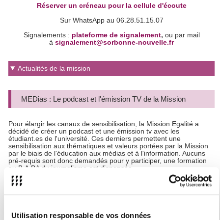
Réserver un créneau pour la cellule d'écoute
Sur WhatsApp au 06.28.51.15.07
Signalements :
plateforme de signalement
,
ou par mail
à
signalement@sorbonne-nouvelle.fr
Actualités de la mission
MEDias : Le podcast et l'émission TV de la Mission
Pour élargir les canaux de sensibilisation, la Mission Egalité a
décidé de créer un podcast et une émission tv avec les
étudiant.es de l'université. Ces derniers permettent une
sensibilisation aux thématiques et valeurs portées par la Mission
par le biais de l'éducation aux médias et à l'information. Aucuns
pré-requis sont donc demandés pour y participer, une formation
au B.A.BA du journalisme est dispensée.
Ce projet existe grâce à la participation étudiante.
Pour y
participer, envoyez un mail à missionegalite@sorbonne-
nouvelle.fr
Le Mégaphone de la Mission Egalité sur
Spotify
Utilisation responsable de vos données