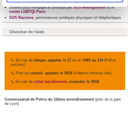
l'enseignement supérieur
pour en relever les caractéristiques spécifiques
Soutien psychologique et juridique par
SOS Homophobie
ou le
(empreintes digitales).
centre LGBTQI Paris
Pour en savoir plus sur le traitement de vos données
SOS Racisme
, permanences juridiques physiques et téléphoniques
personnelles et définir vos préférences, reportez-vous à la
section « Détails »
. Vous pouvez modifier ou retirer votre
Chercher de l'aide
consentement à tout moment à partir de la déclaration sur
les cookies.
Les cookies nous permettent de personnaliser le contenu
📞 En cas de
danger,
appelez le 17
ou un
SMS au 114
(Police
secours)
et les annonces, d'offrir des fonctionnalités relatives aux
médias sociaux et d'analyser notre trafic. Nous
📞 Pour un
conseil
,
appelez le 3919
(Violence femmes info)
partageons également des informations sur l'utilisation de
📞 En cas de
cyber harcèlement,
contactez le 3018
notre site avec nos partenaires de médias sociaux, de
publicité et d'analyse, qui peuvent combiner celles-ci avec
Commissariat de Police du 12ème arrondissement
(près de la gare
d'autres informations que vous leur avez fournies ou qu'ils
de Lyon)
ont collectées lors de votre utilisation de leurs services.