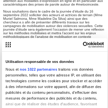
attention aux modalités d’expression en ligne et en particulier aux
caractéristiques des prises de parole autour de #metooinceste.
Nous souhaitons dans le cadre de la journée d’étude du 16
septembre 2022 solliciter des acteurs et actrices de terrain (Mme
Muriel Salmona, Mme Madeline Da Silva) ainsi que des
chercheur.e.s afin de présenter différents travaux sur les
campagnes de mobilisation autour des violences sexuelles. Cette
journée d’étude sera également l’occasion de mener une réflexion
sur les méthodes mobilisées et mettra l’accent sur les enjeux
méthodologiques de l’analyse de mobilisation en contexte
numérique.
Notre collectif de chercheur.e.s présentera les premiers résultats
des recherches menées autour d’un corpus de 17 000 tweets en
associant différent.s intervenvant.es associatifs mais également
des collègues juristes et anthropoloques.
Utilisation responsable de vos données
Cette journée d’étude sera valorisée sous la forme d’une
publication collective, en l’occurrence la direction d’un numéro de la
Nous et
nos 1022 partenaires
traitons vos données
revue Quaderni.
personnelles, telles que votre adresse IP, en utilisant des
En savoir davantage :
technologies comme les cookies pour stocker et accéder
https://metooinceste.
à des informations sur votre appareil, afin de diffuser des
sciencesconf.org/
publicités et du contenu personnalisés, d'effectuer des
mesures de performance des publicités et du contenu,
ainsi que de réaliser des études d’audience, favorisant