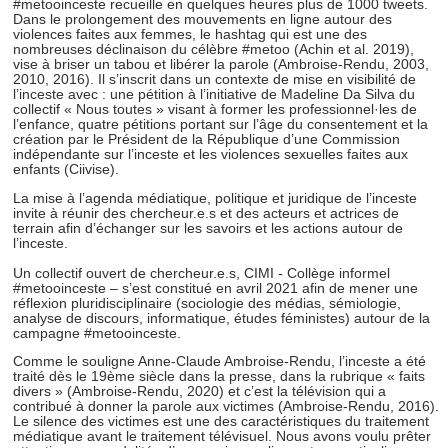
#metooinceste recueille en quelques heures plus de 1000 tweets.
Dans le prolongement des mouvements en ligne autour des
violences faites aux femmes, le hashtag qui est une des
nombreuses déclinaison du célèbre #metoo (Achin et al. 2019),
vise à briser un tabou et libérer la parole (Ambroise-Rendu, 2003,
2010, 2016). Il s’inscrit dans un contexte de mise en visibilité de
l’inceste avec : une pétition à l’initiative de Madeline Da Silva du
collectif « Nous toutes » visant à former les professionnel·les de
l’enfance, quatre pétitions portant sur l’âge du consentement et la
création par le Président de la République d’une Commission
indépendante sur l’inceste et les violences sexuelles faites aux
enfants (Ciivise).
La mise à l’agenda médiatique, politique et juridique de l’inceste
invite à réunir des chercheur.e.s et des acteurs et actrices de
terrain afin d’échanger sur les savoirs et les actions autour de
l’inceste.
Un collectif ouvert de chercheur.e.s, CIMI - Collège informel
#metooinceste – s’est constitué en avril 2021 afin de mener une
réflexion pluridisciplinaire (sociologie des médias, sémiologie,
analyse de discours, informatique, études féministes) autour de la
campagne #metooinceste.
Comme le souligne Anne-Claude Ambroise-Rendu, l’inceste a été
traité dès le 19ème siècle dans la presse, dans la rubrique « faits
divers » (Ambroise-Rendu, 2020) et c’est la télévision qui a
contribué à donner la parole aux victimes (Ambroise-Rendu, 2016).
Le silence des victimes est une des caractéristiques du traitement
médiatique avant le traitement télévisuel. Nous avons voulu prêter