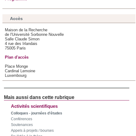
Les cookies nous permettent de personnaliser le contenu
et les annonces, d'offrir des fonctionnalités relatives aux
Accès
médias sociaux et d'analyser notre trafic. Nous
partageons également des informations sur l'utilisation de
Maison de la Recherche
de l'Université Sorbonne Nouvelle
notre site avec nos partenaires de médias sociaux, de
Salle Claude Simon
publicité et d'analyse, qui peuvent combiner celles-ci avec
4 rue des Irlandais
75005 Paris
d'autres informations que vous leur avez fournies ou qu'ils
Plan d'accès
ont collectées lors de votre utilisation de leurs services.
Place Monge
Cardinal Lemoine
Luxembourg
Activités scientifiques
Colloques - journées d'études
Conférences
Soutenances
Appels à projets / bourses