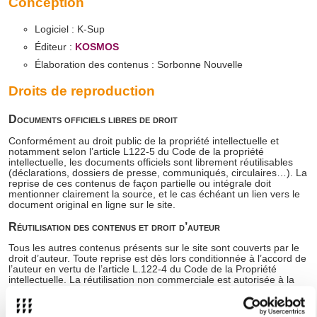
Conception
Logiciel : K-Sup
Éditeur :
KOSMOS
Élaboration des contenus : Sorbonne Nouvelle
Droits de reproduction
Documents officiels libres de droit
Conformément au droit public de la propriété intellectuelle et
notamment selon l’article L122-5 du Code de la propriété
intellectuelle, les documents officiels sont librement réutilisables
(déclarations, dossiers de presse, communiqués, circulaires…). La
reprise de ces contenus de façon partielle ou intégrale doit
mentionner clairement la source, et le cas échéant un lien vers le
document original en ligne sur le site.
Réutilisation des contenus et droit d’auteur
Tous les autres contenus présents sur le site sont couverts par le
droit d’auteur. Toute reprise est dès lors conditionnée à l’accord de
l’auteur en vertu de l’article L.122-4 du Code de la Propriété
intellectuelle. La réutilisation non commerciale est autorisée à la
condition de respecter l’intégrité des informations et de n’en altérer
ni le sens, ni la portée, ni l’application et d’en préciser l’origine et la
date de publication. Les informations ne peuvent être utilisées à