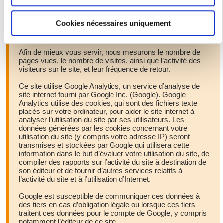
géographique qui peuvent être précises à plusieurs
envoyant un courriel aux adresses suivantes :
webmestre[at]sorbonne-nouvelle.fr et dpd[at]sorbonne-nouvelle.fr.
mètres près
Voir la page dédiée à la protection des données
ICI
.
Cookies nécessaires uniquement
Identifier votre appareil en l'analysant activement
Cookies
pour en relever les caractéristiques spécifiques
(empreintes digitales).
Afin de mieux vous servir, nous mesurons le nombre de
pages vues, le nombre de visites, ainsi que l’activité des
Pour en savoir plus sur le traitement de vos données
visiteurs sur le site, et leur fréquence de retour.
personnelles et définir vos préférences, reportez-vous à la
Ce site utilise Google Analytics, un service d’analyse de
section « Détails »
. Vous pouvez modifier ou retirer votre
site internet fourni par Google Inc. (Google). Google
consentement à tout moment à partir de la déclaration sur
Analytics utilise des cookies, qui sont des fichiers texte
les cookies.
placés sur votre ordinateur, pour aider le site internet à
analyser l’utilisation du site par ses utilisateurs. Les
données générées par les cookies concernant votre
Les cookies nous permettent de personnaliser le contenu
utilisation du site (y compris votre adresse IP) seront
transmises et stockées par Google qui utilisera cette
et les annonces, d'offrir des fonctionnalités relatives aux
information dans le but d’évaluer votre utilisation du site, de
médias sociaux et d'analyser notre trafic. Nous
compiler des rapports sur l’activité du site à destination de
partageons également des informations sur l'utilisation de
son éditeur et de fournir d’autres services relatifs à
l’activité du site et à l’utilisation d’Internet.
notre site avec nos partenaires de médias sociaux, de
publicité et d'analyse, qui peuvent combiner celles-ci avec
Google est susceptible de communiquer ces données à
des tiers en cas d’obligation légale ou lorsque ces tiers
d'autres informations que vous leur avez fournies ou qu'ils
traitent ces données pour le compte de Google, y compris
ont collectées lors de votre utilisation de leurs services.
notamment l’éditeur de ce site.