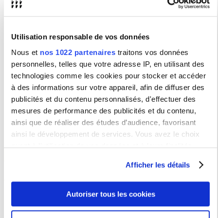
: Asie de l'Est entre mondialisation et identités locales", ce colloque
réunira, en parallèle du marché professionnel du Film d'Art en Asie
à Hong Kong, chercheurs français et asiatiques sur les
convergences des médias, l'enjeu du numérique et la circulation
des films.
Utilisation responsable de vos données
Nous et
nos 1022 partenaires
traitons vos données
Type :
Colloque / Journée d'étude
personnelles, telles que votre adresse IP, en utilisant des
technologies comme les cookies pour stocker et accéder
Lieu(x) :
School of Creative Media - City University of
à des informations sur votre appareil, afin de diffuser des
Hong Kong
publicités et du contenu personnalisés, d'effectuer des
mesures de performance des publicités et du contenu,
Renseignements
ainsi que de réaliser des études d’audience, favorisant
IRCAV - Institut de recherche sur le cinéma et l'audiovisuel - EA 185
ainsi le développement de services. Vous avez le choix
quant à l'utilisation de vos données et à leurs finalités.
Programme
Vous pouvez modifier ou retirer votre consentement à tout
Afficher les détails
moment en consultant la Déclaration relative aux cookies
Programme
ou en cliquant sur l'icône de confidentialité.
Autoriser tous les cookies
Si vous le permettez, nous aimerions également :
Collecter des informations sur votre localisation