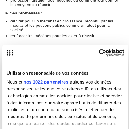
professionnalisation des mécènes ou comment leur donner
les moyens de réussir.
►
Ses promesses :
œuvrer pour un mécénat en croissance, reconnu par les
médias et les pouvoirs publics comme un atout pour la
société,
renforcer les mécènes pour les aider à réussir !
Plaquette de présentation
Le Centre Français des Fonds et Fondations, CFF
Utilisation responsable de vos données
Nous et
nos 1022 partenaires
traitons vos données
►
La structure :
personnelles, telles que votre adresse IP, en utilisant des
En 2002, sept fondations ont souhaité s’engager pour la
technologies comme les cookies pour stocker et accéder
promotion et la reconnaissance de leur secteur et créer un lieu,
un outil, une plate-forme de ressources au service du collectif.
à des informations sur votre appareil, afin de diffuser des
Ainsi est né le Centre français des Fonds et Fondations (CFF).
publicités et du contenu personnalisés, d'effectuer des
Avec plus de 500 membres aujourd’hui, le CFF poursuit sa
vocation de regrouper toutes les fondations et les fonds de
mesures de performance des publicités et du contenu,
dotation, quels qu’en soient le statut juridique, le mode opératoire,
les moyens, les fondateurs ou la mission d’intérêt général.
ainsi que de réaliser des études d’audience, favorisant