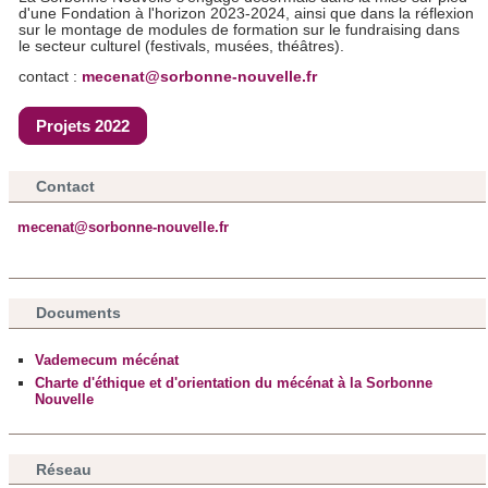
d'une Fondation à l'horizon 2023-2024, ainsi que dans la réflexion
Les cookies nous permettent de personnaliser le contenu
sur le montage de modules de formation sur le fundraising dans
le secteur culturel (festivals, musées, théâtres).
et les annonces, d'offrir des fonctionnalités relatives aux
médias sociaux et d'analyser notre trafic. Nous
contact :
mecenat@sorbonne-nouvelle.fr
partageons également des informations sur l'utilisation de
Projets 2022
notre site avec nos partenaires de médias sociaux, de
publicité et d'analyse, qui peuvent combiner celles-ci avec
d'autres informations que vous leur avez fournies ou qu'ils
Contact
ont collectées lors de votre utilisation de leurs services.
mecenat@sorbonne-nouvelle.fr
Documents
Vademecum mécénat
Charte d'éthique et d'orientation du mécénat à la Sorbonne
Nouvelle
Réseau