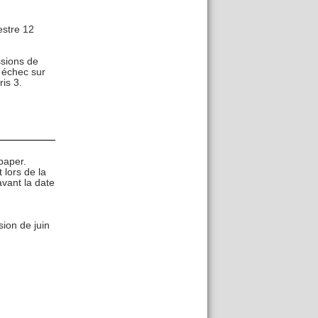
stre 12
ssions de
n échec sur
is 3.
paper.
 lors de la
avant la date
ion de juin