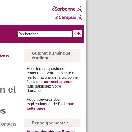
Guichet numérique
ion et
étudiant
Pour toutes questions
concernant votre scolarité ou
les formations de la Sorbonne
Nouvelle,
connectez vous
puis saisissez votre
n et
demande.
Vous trouverez des
explications et de l'aide
sur
es
cette page
.
Renseignements :
Contacts
Institut des Hautes Etudes