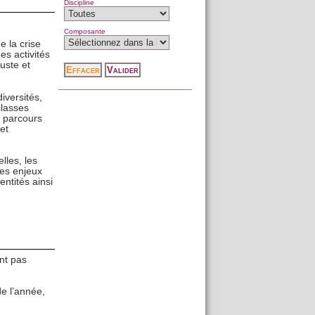
Discipline
Composante
e la crise
s activités
uste et
iversités,
classes
n parcours
et
lles, les
les enjeux
entités ainsi
nt pas
 l’année,