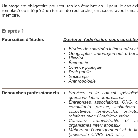
Un stage est obligatoire pour tou·tes les étudiant·es. Il peut, le cas éc
remplacé ou intégré à un terrain de recherche, en accord avec l’enca
mémoire.
Et après ?
Poursuites d'études
Doctorat
(
admission sous conditio
Études des sociétés latino-américa
Géographie, aménagement, urban
Histoire
Économie
Science politique
Droit public
Sociologie
Anthropologie
Débouchés professionnels
Services et le conseil spécialis
questions latino-américaines
Entreprises, associations, ONG, c
consultants, presse, institutions
collectivités territoriales entre
relations avec l'Amérique latine
Concours administratifs et 
organismes internationaux
Métiers de l'enseignement et de l
(université, CNRS, IRD, etc.)