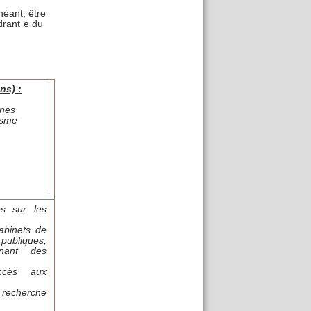
héant, être
drant·e du
ns) :
ines
isme
és sur les
abinets de
 publiques,
tenant des
accès aux
a recherche