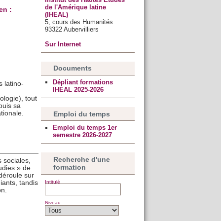
de l'Amérique latine
en :
(IHEAL)
5, cours des Humanités
93322 Aubervilliers
Sur Internet
Documents
Dépliant formations
 latino-
IHEAL 2025-2026
ologie), tout
puis sa
tionale.
Emploi du temps
Emploi du temps 1er
semestre 2026-2027
Recherche d'une
 sociales,
formation
udies » de
déroule sur
ants, tandis
Intitulé
on.
Niveau