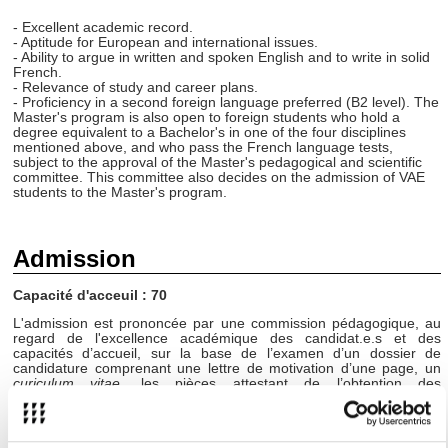
- Excellent academic record.
- Aptitude for European and international issues.
- Ability to argue in written and spoken English and to write in solid
French.
- Relevance of study and career plans.
- Proficiency in a second foreign language preferred (B2 level). The
Master's program is also open to foreign students who hold a
degree equivalent to a Bachelor's in one of the four disciplines
mentioned above, and who pass the French language tests,
subject to the approval of the Master's pedagogical and scientific
committee. This committee also decides on the admission of VAE
students to the Master's program.
Admission
Capacité d'acceuil : 70
L'admission est prononcée par une commission pédagogique, au
regard de l'excellence académique des candidat.e.s et des
capacités d’accueil, sur la base de l’examen d’un dossier de
candidature comprenant une lettre de motivation d’une page, un
curiculum vitae
, les pièces attestant de l’obtention des
titres/diplômes/certifications et les relevés de notes
correspondants.
Calendrier de campagne :