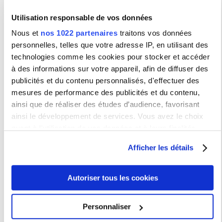
https://candidature.monmaster.gouv.fr
Utilisation responsable de vos données
Début de candidature
:
Fin de candidatur
e :
Nous et
nos 1022 partenaires
traitons vos données
personnelles, telles que votre adresse IP, en utilisant des
Capacity: 70
technologies comme les cookies pour stocker et accéder
Admission is decided by a pedagogical committee, taking into
à des informations sur votre appareil, afin de diffuser des
account the academic excellence of applicants and capacity, on the
basis of an application including a one-page letter of motivation, a
publicités et du contenu personnalisés, d'effectuer des
curriculum vitae, proof of qualifications and corresponding
mesures de performance des publicités et du contenu,
transcripts.
ainsi que de réaliser des études d’audience, favorisant
Campaign calendar: https://candidature.monmaster.gouv.fr
ainsi le développement de services. Vous avez le choix
Start of application :
quant à l'utilisation de vos données et à leurs finalités.
End of application :
Vous pouvez modifier ou retirer votre consentement à tout
Afficher les détails
moment en consultant la Déclaration relative aux cookies
ou en cliquant sur l'icône de confidentialité.
Guichet numérique étudiant
Autoriser tous les cookies
Si vous le permettez, nous aimerions également :
Pour toutes questions concernant votre scolarité ou les formations de la
Sorbonne Nouvelle,
connectez vous
puis saisissez votre demande.
Collecter des informations sur votre localisation
Personnaliser
géographique qui peuvent être précises à plusieurs
Vous trouverez des explications et de l'aide
sur cette page
.