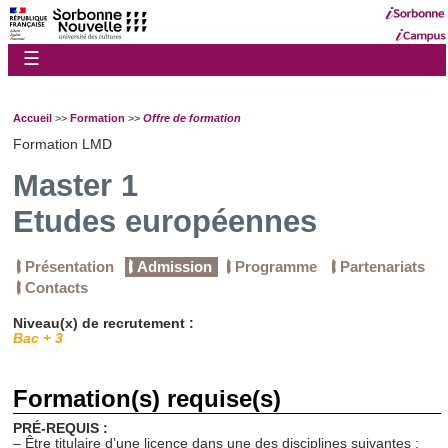
☰
Accueil
>>
Formation
>>
Offre de formation
Formation LMD
Master 1
Etudes européennes
Présentation
Admission
Programme
Partenariats
Contacts
Niveau(x) de recrutement :
Bac + 3
Formation(s) requise(s)
PRÉ-REQUIS :
– Être titulaire d’une licence dans une des disciplines suivantes :