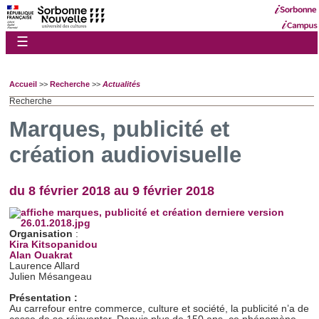
☰
Accueil
>>
Recherche
>>
Actualités
Recherche
Marques, publicité et
création audiovisuelle
du 8 février 2018 au 9 février 2018
Organisation
:
Kira Kitsopanidou
Alan Ouakrat
Laurence Allard
Julien Mésangeau
Présentation :
Au carrefour entre commerce, culture et société, la publicité n’a de