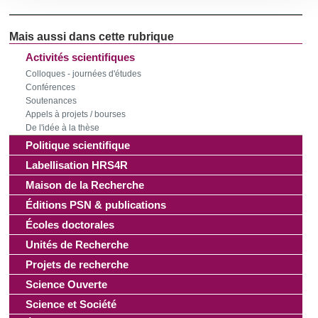
section « Détails »
. Vous pouvez modifier ou retirer votre
consentement à tout moment à partir de la déclaration sur
les cookies.
Activités scientifiques
Colloques - journées d'études
Les cookies nous permettent de personnaliser le contenu
Conférences
et les annonces, d'offrir des fonctionnalités relatives aux
Soutenances
médias sociaux et d'analyser notre trafic. Nous
Appels à projets / bourses
partageons également des informations sur l'utilisation de
De l'idée à la thèse
notre site avec nos partenaires de médias sociaux, de
Politique scientifique
publicité et d'analyse, qui peuvent combiner celles-ci avec
Labellisation HRS4R
d'autres informations que vous leur avez fournies ou qu'ils
Maison de la Recherche
ont collectées lors de votre utilisation de leurs services.
Éditions PSN & publications
Écoles doctorales
Unités de Recherche
Projets de recherche
Science Ouverte
Science et Société