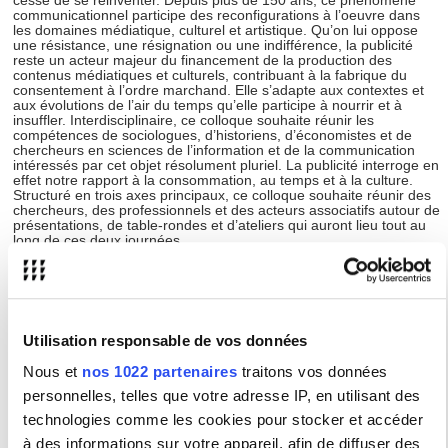
cesse de se réinventer. Depuis plus de 150 ans, ce phénomène
communicationnel participe des reconfigurations à l’oeuvre dans
les domaines médiatique, culturel et artistique. Qu’on lui oppose
une résistance, une résignation ou une indifférence, la publicité
reste un acteur majeur du financement de la production des
contenus médiatiques et culturels, contribuant à la fabrique du
consentement à l’ordre marchand. Elle s’adapte aux contextes et
aux évolutions de l’air du temps qu’elle participe à nourrir et à
insuffler. Interdisciplinaire, ce colloque souhaite réunir les
compétences de sociologues, d’historiens, d’économistes et de
chercheurs en sciences de l’information et de la communication
intéressés par cet objet résolument pluriel. La publicité interroge en
effet notre rapport à la consommation, au temps et à la culture.
Structuré en trois axes principaux, ce colloque souhaite réunir des
chercheurs, des professionnels et des acteurs associatifs autour de
présentations, de table-rondes et d’ateliers qui auront lieu tout au
long de ces deux journées.
L’axe 1 traitera des questions liées aux nouvelles formes
promotionnelles dans le domaine du numérique, à l’apparition de
métiers associés et à la place centrale de l’image animée dans les
dispositifs publicitaires contemporains.
L’axe 2 porte sur l’organisation et le fonctionnement des marchés
publicitaires. Il questionnera l’intermédiation opérée par les acteurs
Utilisation responsable de vos données
centraux de l’économie des plateformes, notamment Google et
Facebook, dans une perspective liée à l’économie politique de la
Nous et
nos 1022 partenaires
traitons vos données
communication.
Enfin, l’axe 3 s’intéresse aux perceptions plurielles liées à l’objet
personnelles, telles que votre adresse IP, en utilisant des
publicité, en proposant de croiser les perspectives de
technologies comme les cookies pour stocker et accéder
professionnels, d’associations citoyennes et de consommateurs. Il
se penchera aussi sur les résistances manifestées par les publics à
à des informations sur votre appareil, afin de diffuser des