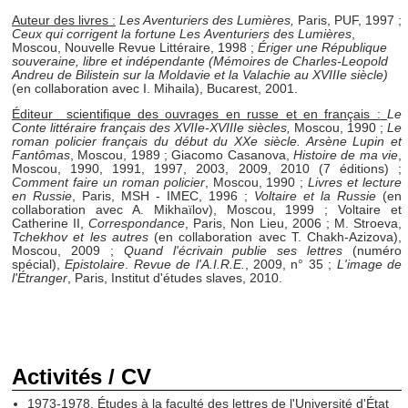
Auteur des livres :
Les Aventuriers des Lumières,
Paris, PUF, 1997 ;
Ceux qui corrigent la fortune Les
Aventuriers des Lumières
,
Moscou, Nouvelle Revue Littéraire, 1998 ;
Ériger une République
souveraine, libre et indépendante (Mémoires de Charles-Leopold
Andreu de Bilistein sur la Moldavie et la Valachie au XVIIIe siècle)
(en collaboration avec I. Mihaila), Bucarest, 2001.
Éditeur scientifique des ouvrages en russe et en français :
Le
Conte littéraire français des XVIIe-XVIIIe siècles,
Moscou, 1990 ;
Le
roman policier français du début du XXe siècle. Arsène Lupin et
Fantômas
, Moscou, 1989 ; Giacomo Casanova,
Histoire de ma vie
,
Moscou, 1990, 1991, 1997, 2003, 2009, 2010 (7 éditions) ;
Comment faire un roman policier
, Moscou, 1990 ;
Livres et lecture
en Russie
, Paris, MSH - IMEC, 1996 ;
Voltaire et la Russie
(en
collaboration avec A. Mikhaïlov), Moscou, 1999 ; Voltaire et
Catherine II,
Correspondance
, Paris, Non Lieu, 2006 ; M. Stroeva,
Tchekhov et les autres
(en collaboration avec T. Chakh-Azizova),
Moscou, 2009 ;
Quand l'écrivain publie ses lettres
(numéro
spécial),
Epistolaire
.
Revue de l'A.I.R.E.
, 2009, n° 35 ;
L'image de
l'Étranger
, Paris, Institut d'études slaves, 2010.
Activités / CV
1973-1978. Études à la faculté des lettres de l'Université d'État