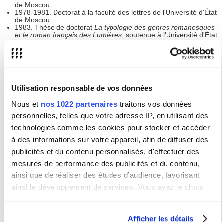
de Moscou.
1978-1981. Doctorat à la faculté des lettres de l'Université d'État
de Moscou.
1983. Thèse de doctorat
La typologie des genres romanesques
et le roman français des Lumières
, soutenue à l'Université d'État
de Moscou.
1982-1989. Chargé de recherche, puis directeur de recherche à
la Bibliothèque d'État de littérature étrangère, Moscou.
1989-1999. Chargé de recherche, puis directeur de recherche à
l'Institut Gorki de littérature mondiale (Moscou), Académie des
Sciences de Russie.
1994-1996. Professeur invité à l'Université Paul Valéry,
Utilisation responsable de vos données
Montpellier.
1997. Professeur invité à l'École Normale Supérieure (Paris) et à
Nous et
nos 1022 partenaires
traitons vos données
l'Université de Genève. Directeur de recherche associé au
personnelles, telles que votre adresse IP, en utilisant des
C.N.R.S.
1998. Habilitation à diriger des recherches
Les relations
technologies comme les cookies pour stocker et accéder
culturelles franco-russes au XVIIIe siècle
, soutenue à l'Université
à des informations sur votre appareil, afin de diffuser des
de Paris-Sorbonne - Paris IV
.
1999. Thèse de doctorat d'État
Les intermédiaires culturels dans
publicités et du contenu personnalisés, d'effectuer des
le système des relations littéraires européennes des Lumières
,
soutenue à l'Institut Gorki de littérature mondiale, Moscou.
mesures de performance des publicités et du contenu,
1999-2001. Maître de conférences en littérature comparée à
ainsi que de réaliser des études d’audience, favorisant
l'Université Marc Bloch (Strasbourg).
2001-2006. Professeur de littérature française du XVIIIe siècle à
ainsi le développement de services. Vous avez le choix
l'Université de Bretagne Occidentale (Brest).
quant à l'utilisation de vos données et à leurs finalités.
2006-à ce jour. Professeur de littérature comparée à l'Université
Sorbonne Nouvelle Paris 3.
Vous pouvez modifier ou retirer votre consentement à tout
2008-2011 Directeur de l'UFR de Littérature générale et
Afficher les détails
comparée à l'Université Sorbonne Nouvelle Paris 3.