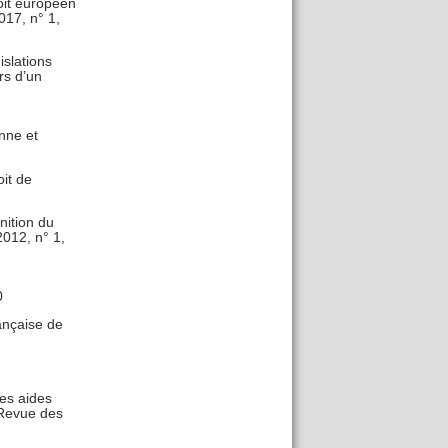
oit européen
017, n° 1,
islations
rs d’un
nne et
it de
nition du
2012, n° 1,
0
rançaise de
des aides
 Revue des