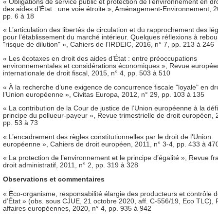
« Obligations de service public et protection de l’environnement en dr
des aides d’État : une voie étroite », Aménagement-Environnement, 2
pp. 6 à 18
« L’articulation des libertés de circulation et du rapprochement des lég
pour l’établissement du marché intérieur. Quelques réflexions à rebou
"risque de dilution" », Cahiers de l’IRDEIC, 2016, n° 7, pp. 213 à 246
« Les écotaxes en droit des aides d’État : entre préoccupations
environnementales et considérations économiques », Revue europée
internationale de droit fiscal, 2015, n° 4, pp. 503 à 510
« À la recherche d’une exigence de concurrence fiscale "loyale" en dro
l’Union européenne », Civitas Europa, 2012, n° 29, pp. 103 à 135
« La contribution de la Cour de justice de l’Union européenne à la défi
principe du pollueur-payeur », Revue trimestrielle de droit européen, 
pp. 53 à 73
« L’encadrement des règles constitutionnelles par le droit de l’Union
européenne », Cahiers de droit européen, 2011, n° 3-4, pp. 433 à 47
« La protection de l’environnement et le principe d’égalité », Revue f
droit administratif, 2011, n° 2, pp. 319 à 328
Observations et commentaires
« Éco-organisme, responsabilité élargie des producteurs et contrôle 
d’État » (obs. sous CJUE, 21 octobre 2020, aff. C-556/19, Eco TLC),
affaires européennes, 2020, n° 4, pp. 935 à 942