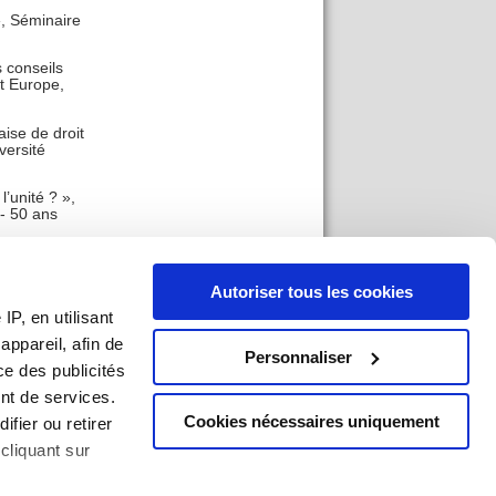
», Séminaire
 conseils
et Europe,
aise de droit
versité
l’unité ? »,
- 50 ans
es sociétés
t de l’UE par
Autoriser tous les cookies
P, en utilisant
ns l’UE à la
ppareil, afin de
érence Enjeux
Personnaliser
février 2012
ce des publicités
nt de services.
itutionnel
Cookies nécessaires uniquement
ifier ou retirer
 Nancy, 16
cliquant sur