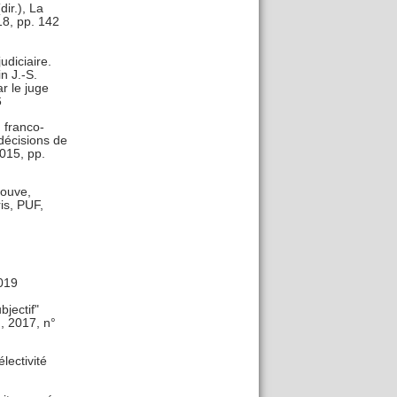
dir.), La
18, pp. 142
udiciaire.
n J.-S.
r le juge
6
 franco-
 décisions de
2015, pp.
Jouve,
ris, PUF,
2019
jectif"
n, 2017, n°
lectivité