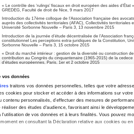
« Le contrôle des ‘rulings’ fiscaux en droit européen des aides d’État 
GREDEG, Faculté de droit de Nice, 9 mars 2017
Introduction du 17ème colloque de l’Association française des avocats
auprès des collectivités territoriales (AFAC), Collectivités territoriales 
Université Sorbonne Nouvelle – Paris 3, 13 novembre 2015
Introduction de la journée d’étude décentralisée de l’Association franç
constitutionnel Les perceptions extra-juridiques de la Constitution, Uni
Sorbonne Nouvelle – Paris 3, 15 octobre 2015
« Droit du marché intérieur : gestion de la diversité ou construction de 
contribution au Congrès du cinquantenaire (1965-2015) de la cedece 
d’études européennes, Paris, 1er et 2 octobre 2015
« La récupération des aides d’État illégales et incompatibles auprès d
en liquidation judiciaire », contribution au colloque La pratique du droi
de vos données
le juge judiciaire, Université Jean Moulin – Lyon 3, 11 et 12 juin 2015
ires
traitons vos données personnelles, telles que votre adresse I
« Les enjeux de la lutte contre la concurrence fiscale dommageable da
 cookies pour stocker et accéder à des informations sur votre a
lumière de l’affaire Government of Gibraltar », contribution à la conf
actuels de la construction européenne, Faculté de droit de Nancy, 15 
 du contenu personnalisés, d'effectuer des mesures de performan
« L’encadrement des règles constitutionnelles par le droit de l’Union
e réaliser des études d’audience, favorisant ainsi le développeme
européenne », contribution au VIIIème Congrès français de droit const
l'utilisation de vos données et à leurs finalités. Vous pouvez mod
de l’Association française de droit constitutionnel, Faculté de droit de
au 18 juin 2011
moment en consultant la Déclaration relative aux cookies ou en 