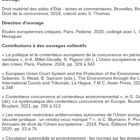
Droit matériel des aides d'État - textes et commentaires, Bruxelles, Bru
Droit de la concurrence, 2019, coécrit avec S. Thomas
Direction d'ouvrage
Études européennes critiques, Paris, Pedone, 2020, codirigé avec L. 
Mezaguer
Contributions à des ouvrages collectifs
« La politique et le contentieux européens de la concurrence en pério
sanitaire », in A. Millet-Devalle, N. Pigeon (dir.), L'Union européenne e
des crises, Paris, Pedone, 2024, pp. 329 à 343
« European Union Court System and the Protection of the Environment
Sobenes, S. Mead, B. Samson (eds.), The Environment through the L
International Courts and Tribunals, La Hague, T.M.C. Asser Press, 20
à 248
« Contentieux concurrence et contentieux environnemental », in G. 
(dir), La systématique des contentieux concurrence en Europe, Bruxel
Bruylant, 2021, pp. 295 à 313
« Les mesures restrictives antiterroristes autonomes de l'Union europ
sécurité juridique : un rendez-vous manqué ? », in C. Blumann, F. Picod
Annuaire de droit de l'Union européenne - 2018, Paris, Éditions Pant
2020, pp. 53 à 76
« Circulation automobile et environnement : les normes sur les émiss