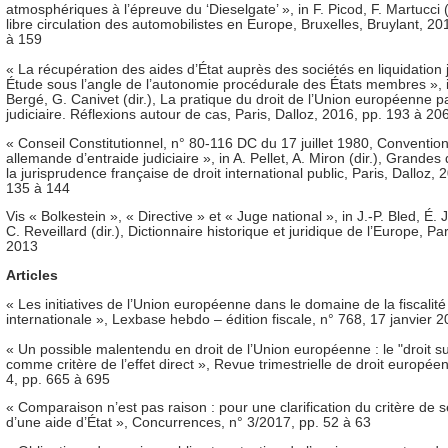
atmosphériques à l’épreuve du ‘Dieselgate’ », in F. Picod, F. Martucci (
libre circulation des automobilistes en Europe, Bruxelles, Bruylant, 20
à 159
« La récupération des aides d’État auprès des sociétés en liquidation j
Étude sous l’angle de l’autonomie procédurale des États membres », i
Bergé, G. Canivet (dir.), La pratique du droit de l’Union européenne pa
judiciaire. Réflexions autour de cas, Paris, Dalloz, 2016, pp. 193 à 20
« Conseil Constitutionnel, n° 80-116 DC du 17 juillet 1980, Convention
allemande d’entraide judiciaire », in A. Pellet, A. Miron (dir.), Grandes
la jurisprudence française de droit international public, Paris, Dalloz, 
135 à 144
Vis « Bolkestein », « Directive » et « Juge national », in J.-P. Bled, É. 
C. Reveillard (dir.), Dictionnaire historique et juridique de l’Europe, Pa
2013
Articles
« Les initiatives de l’Union européenne dans le domaine de la fiscalité
internationale », Lexbase hebdo – édition fiscale, n° 768, 17 janvier 
« Un possible malentendu en droit de l’Union européenne : le "droit sub
comme critère de l’effet direct », Revue trimestrielle de droit europée
4, pp. 665 à 695
« Comparaison n’est pas raison : pour une clarification du critère de sé
d’une aide d’État », Concurrences, n° 3/2017, pp. 52 à 63