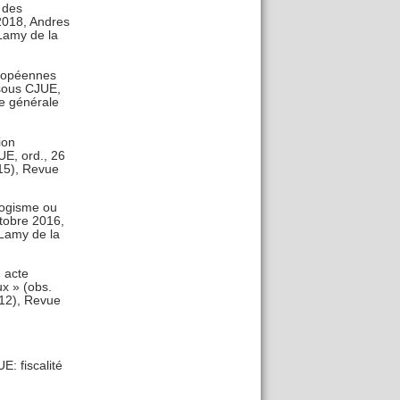
: des
 2018, Andres
 Lamy de la
uropéennes
 sous CJUE,
ue générale
ion
UE, ord., 26
15), Revue
llogisme ou
tobre 2016,
 Lamy de la
 acte
ux » (obs.
/12), Revue
: fiscalité