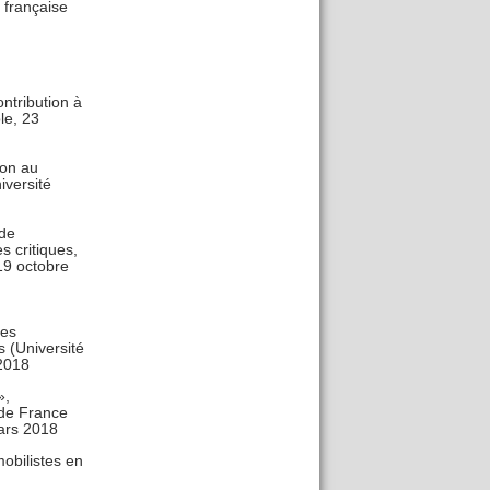
 française
ntribution à
le, 23
ion au
iversité
 de
 critiques,
 19 octobre
les
s (Université
 2018
»,
 de France
mars 2018
obilistes en