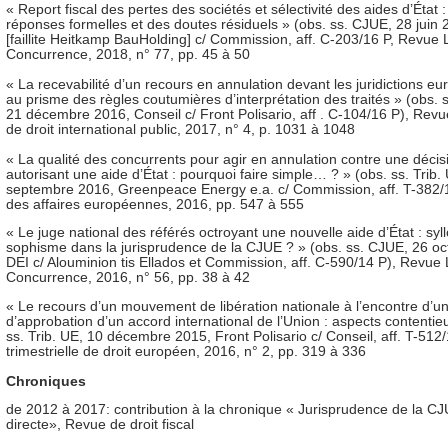
« Report fiscal des pertes des sociétés et sélectivité des aides d’État 
réponses formelles et des doutes résiduels » (obs. ss. CJUE, 28 juin
[faillite Heitkamp BauHolding] c/ Commission, aff. C-203/16 P, Revue
Concurrence, 2018, n° 77, pp. 45 à 50
« La recevabilité d’un recours en annulation devant les juridictions e
au prisme des règles coutumières d’interprétation des traités » (obs.
21 décembre 2016, Conseil c/ Front Polisario, aff . C-104/16 P), Rev
de droit international public, 2017, n° 4, p. 1031 à 1048
« La qualité des concurrents pour agir en annulation contre une décis
autorisant une aide d’État : pourquoi faire simple… ? » (obs. ss. Trib. 
septembre 2016, Greenpeace Energy e.a. c/ Commission, aff. T-382/
des affaires européennes, 2016, pp. 547 à 555
« Le juge national des référés octroyant une nouvelle aide d’État : sy
sophisme dans la jurisprudence de la CJUE ? » (obs. ss. CJUE, 26 oc
DEI c/ Alouminion tis Ellados et Commission, aff. C-590/14 P), Revue
Concurrence, 2016, n° 56, pp. 38 à 42
« Le recours d’un mouvement de libération nationale à l’encontre d’un
d’approbation d’un accord international de l’Union : aspects contentie
ss. Trib. UE, 10 décembre 2015, Front Polisario c/ Conseil, aff. T-512
trimestrielle de droit européen, 2016, n° 2, pp. 319 à 336
Chroniques
de 2012 à 2017: contribution à la chronique « Jurisprudence de la CJUE
directe», Revue de droit fiscal