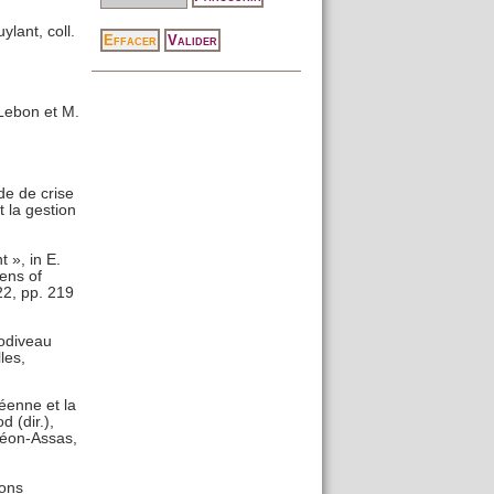
ylant, coll.
Lebon et M.
de de crise
t la gestion
 », in E.
ens of
22, pp. 219
Godiveau
les,
éenne et la
 (dir.),
héon-Assas,
ions