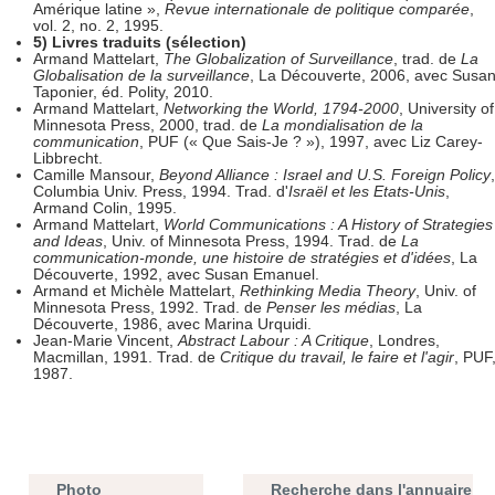
Amérique latine »,
Revue internationale de politique comparée
,
vol. 2, no. 2, 1995.
5) Livres traduits (sélection)
Armand Mattelart,
The Globalization of Surveillance
, trad. de
La
Globalisation de la surveillance
, La Découverte, 2006, avec Susa
Taponier, éd. Polity, 2010.
Armand Mattelart,
Networking the World, 1794-2000
, University of
Minnesota Press, 2000, trad. de
La mondialisation de la
communication
, PUF (« Que Sais-Je ? »), 1997, avec Liz Carey-
Libbrecht.
Camille Mansour,
Beyond Alliance : Israel and U.S. Foreign Policy
,
Columbia Univ. Press, 1994. Trad. d'
Israël et les Etats-Unis
,
Armand Colin, 1995.
Armand Mattelart,
World Communications : A History of Strategies
and Ideas
, Univ. of Minnesota Press, 1994. Trad. de
La
communication-monde, une histoire de stratégies et d'idées
, La
Découverte, 1992, avec Susan Emanuel.
Armand et Michèle Mattelart,
Rethinking Media Theory
, Univ. of
Minnesota Press, 1992. Trad. de
Penser les médias
, La
Découverte, 1986, avec Marina Urquidi.
Jean-Marie Vincent,
Abstract Labour : A Critique
, Londres,
Macmillan, 1991. Trad. de
Critique du travail, le faire et l'agir
, PUF
1987.
Photo
Recherche dans l'annuaire