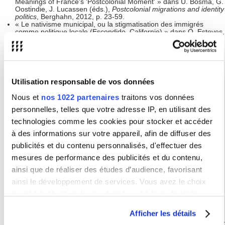
Meanings of France's 'Postcolonial Moment' » dans U. Bosma, G.
Oostindie, J. Lucassen (éds.),
Postcolonial migrations and identity
politics
, Berghahn, 2012, p. 23-59.
« Le nativisme municipal, ou la stigmatisation des immigrés
comme politique locale (Escondido, Californie) » dans O. Esteves,
D. Lacorne et E. Le Texier (éds.),
Les politiques de la diversité.
Expériences anglaise et américaine
, Presses de Sciences Po,
2010, p. 73-91.
« De la mélancolie postcoloniale à la multiculture : l'antiracisme
selon Paul Gilroy », dans C. Agudelo, C. Boidin et L. Sansone
(éds.),
Autour de l'Atlantique noir. Une polyphonie de
Utilisation responsable de vos données
perspectives
, éd. IHEAL, 2009, p. 191-202.
« Citoyenneté, inégalités et diversité' aux Etats-Unis : pour une
Nous et
nos 1022 partenaires
traitons vos données
lecture socio-historique d'un modèle' antinomique », J. Cohen et
M. Spensky (éds.),
Citoyenneté et diversité
, Clermont-Ferrand,
personnelles, telles que votre adresse IP, en utilisant des
Presses Univ. Blaise Pascal, 2009, p. 171-196.
technologies comme les cookies pour stocker et accéder
"Transnational migrant networks, citizenship rights and the future
of the nation-state : the case of Latin American migration to the
à des informations sur votre appareil, afin de diffuser des
U.S.", dans M. Bertho (éd.),
Globalization Comes Home: How
Globalization is Transforming the West
, vol. 1, Univ. of California-
publicités et du contenu personnalisés, d'effectuer des
Berkeley, Institute of European Studies, Praeger, 2009, p. 25-44.
mesures de performance des publicités et du contenu,
« Socio-Political Logics and Contradictory Interpretations of the
Latinization of the U.S. », dans R. Grosfoguel, N. Maldonado-
ainsi que de réaliser des études d’audience, favorisant
Torres, J. D. Saldívar (éds.),
Latin@s in the World System
,
ainsi le développement de services. Vous avez le choix
Paradigm, 2005, p. 165-182.
« De la dominación directa a la colonia moderna' : un siglo de
quant à l'utilisation de vos données et à leurs finalités.
influencia norteamericana en Puerto Rico », dans M. Esteban de
Vega, F. de Luis Martín y A. Morales (éds.),
Jirones de
Vous pouvez modifier ou retirer votre consentement à tout
Hispanidad. España, Puerto Rico y Filipinas en la Perspectiva de
Afficher les détails
moment en consultant la Déclaration relative aux cookies
Dos Cambios de Siglo
, éd. Univ. de Salamanca, 2004, p. 341-357