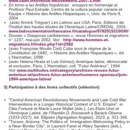
www.cairn.info/revue-mouvements-2007-3.htm
En torno a las Antillas hispánicas : ensayos en homenaje al
Profesor Paul Estrade
, Centro de la cultura popular canaria et
Equipe « Histoire des Antilles Hispaniques », Univ. de Paris 8,
2004.
(avec Annick Tréguer)
Les Latinos aux USA
, Paris, Editions de
l'Institut des hautes études de l'Amérique Latine/CREDAL, 2004 :
www.ladocumentationfrancaise.fr/catalogue/9782915310030/
Dossier « Diasporas caribéennes », revue
Hommes et migrations
n° 1237, mai-juin 2002. Voir :
http://www.hommes-et-
migrations.fr/index.php?id=2582
(avec Françoise Moulin Civil)
Cuba sous le régime de la
Constitution de 1940
, « Histoire des Antilles Hispaniques », éd.
L'Harmattan, 1998.
(avec Helena Hirata et Luis Gómez)
Amérique latine, démocratie
et exclusion
, Paris, L'Harmattan, coll. "Futur Antérieur", 1994.
Voir
www.multitudes.net/category/archives-revues-futur-
anterieur-et/archives-futur-anterieur/numeros-speciaux/juin-
1994-amerique-latine/
3) Participation à des livres collectifs (sélection)
"Central American Revolutionary Movements and Late Cold War
Interventions in a Longer Historical Context of U.S. Empire", in
Cléa Fortuné et Marie-Laure Mallet (éds.),
Les Etats-Unis et
l'Amérique Latine, de FRanklin D. Roosevelt à Barack Obama
(1933-2017)
, éd. Ellipses (Agrégation Anglais), 2023, p. 321-346.
"Tucson, Arizona: The Politics of Immigration-Welcoming Policy in
a Near-Border City", in Laurent Faret et Hilary Sanders (éds.),