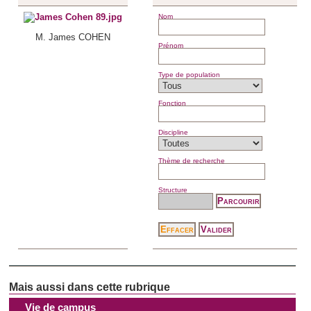
Nom
M. James COHEN
Prénom
Type de population
Fonction
Discipline
Thème de recherche
Structure
Vie de campus