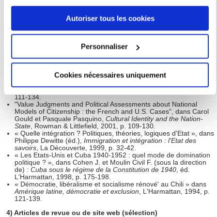
« Les Latinos, nouveau « péril » pour les États-Unis ? Critique du
ou en cliquant sur l'icône de confidentialité.
déterminisme culturel de choc de Samuel Huntington » dans
J. Cohen et A. Tréguer (éds.),
Les Latinos aux USA
, éd. IHEAL-
Autoriser tous les cookies
CREDAL, p. 16-27.
Si vous le permettez, nous aimerions également :
« Les Etats-Unis deviennent-ils latins' ? ... et d'ailleurs, qu'entend-
on par là ? »,
La Latinité en Question
, Union Latine, 2004, p. 190-
Collecter des informations sur votre localisation
Personnaliser
197.
géographique qui peuvent être précises à plusieurs
"Bilingual Education",
Encyclopedia Latina : History, Culture,
Society
, Danbury (Connecticut), éd. Ilán Stavans, Grolier, 2004, p.
mètres près
194-196.
Cookies nécessaires uniquement
"The Latinization of the United States: Social Inequalities and
Identifier votre appareil en l'analysant activement
Cultural Obsessions" dans
Diversity in the City
, éds. Brigitte
pour en relever les caractéristiques spécifiques
Picquard et Marco Martiniello, HumanitarianNet, Deusto, 2002, p
111-134.
(empreintes digitales).
"Value Judgments and Political Assessments about National
Models of Citizenship : the French and U.S. Cases", dans Carol
Pour en savoir plus sur le traitement de vos données
Gould et Pasquale Pasquino,
Cultural Identity and the Nation-
personnelles et définir vos préférences, reportez-vous à la
State
, Rowman & Littlefield, 2001, p. 109-130.
« Quelle intégration ? Politiques, théories, logiques d'Etat », dans
section « Détails »
. Vous pouvez modifier ou retirer votre
Philippe Dewitte (éd.),
Immigration et intégration : l'Etat des
consentement à tout moment à partir de la déclaration sur
savoirs
, La Découverte, 1999, p. 32-42.
« Les Etats-Unis et Cuba 1940-1952 : quel mode de domination
les cookies.
politique ? », dans Cohen J. et Moulin Civil F. (sous la direction
de) :
Cuba sous le régime de la Constitution de 1940
, éd.
L'Harmattan, 1998, p. 175-198.
Les cookies nous permettent de personnaliser le contenu
« Démocratie, libéralisme et socialisme rénové' au Chili » dans
Amérique latine, démocratie et exclusion
, L'Harmattan, 1994, p.
et les annonces, d'offrir des fonctionnalités relatives aux
121-139.
médias sociaux et d'analyser notre trafic. Nous
4) Articles de revue ou de site web (sélection)