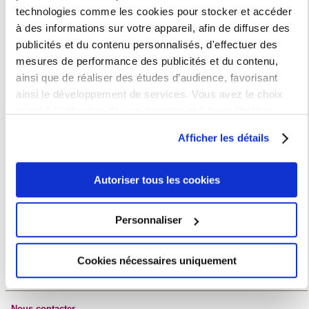
technologies comme les cookies pour stocker et accéder
Archives
à des informations sur votre appareil, afin de diffuser des
Un Clic, un Titre #8 : Écrire la muséologie.
publicités et du contenu personnalisés, d'effectuer des
L'enseignement à distance a reçu la mission de l'université de
Reykjavik
mesures de performance des publicités et du contenu,
MOOC interculturalité
ainsi que de réaliser des études d’audience, favorisant
ainsi le développement de services. Vous avez le choix
Tout savoir sur iCampus
quant à l'utilisation de vos données et à leurs finalités.
Vous pouvez modifier ou retirer votre consentement à tout
Afficher les détails
iCampus
moment en consultant la Déclaration relative aux cookies
ou en cliquant sur l'icône de confidentialité.
Autoriser tous les cookies
Si vous le permettez, nous aimerions également :
Glossaire
Collecter des informations sur votre localisation
Personnaliser
géographique qui peuvent être précises à plusieurs
mètres près
Toutes les définitions dans notre glossaire
Cookies nécessaires uniquement
Identifier votre appareil en l'analysant activement
pour en relever les caractéristiques spécifiques
(empreintes digitales).
Nous contacter