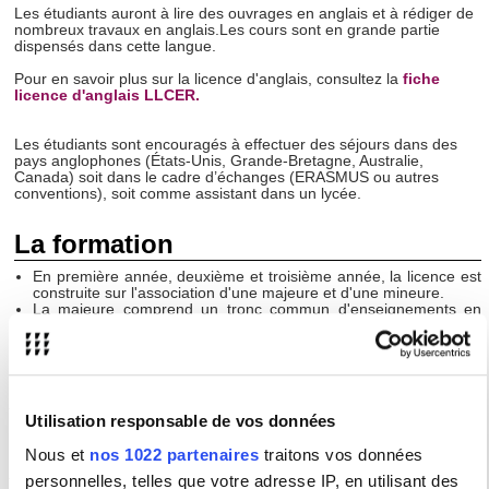
Les étudiants auront à lire des ouvrages en anglais et à rédiger de
nombreux travaux en anglais.Les cours sont en grande partie
dispensés dans cette langue.
Pour en savoir plus sur la licence d'anglais, consultez la
fiche
licence d'anglais LLCER.
Les étudiants sont encouragés à effectuer des séjours dans des
pays anglophones (États-Unis, Grande-Bretagne, Australie,
Canada) soit dans le cadre d’échanges (ERASMUS ou autres
conventions), soit comme assistant dans un lycée.
La formation
En première année, deuxième et troisième année, la licence est
construite sur l'association d'une majeure et d'une mineure.
La majeure comprend un tronc commun d'enseignements en
anglais (langue écrite et orale, littérature, civilisation).
À cette majeure est associée la mineure.
Actualités
Utilisation responsable de vos données
Réunions de rentrée 2024/25
Ouverture du Centre de Ressources en Langues à la Sorbonne
Nous et
nos 1022 partenaires
traitons vos données
Nouvelle
personnelles, telles que votre adresse IP, en utilisant des