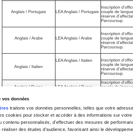
Inscription d’offi
Anglais / Portugais
LEA Anglais / Portugais
couple de langu
réserve d'affecta
Parcoursup.
Inscription d’offi
Anglais / Arabe
LEA Anglais / Arabe
couple de langu
réserve d'affecta
Parcoursup.
Inscription d’offi
LEA Anglais / Italien
couple de langu
Anglais / Italien
réserve d'affecta
Parcoursup.
Inscription d’offi
Anglais / Russe
LEA Anglais / Russe
couple de langu
réserve d'affecta
Parcoursup.
de vos données
Inscription d’offi
Espagnol / Portugais
LEA Espagnol
ires
traitons vos données personnelles, telles que votre adresse I
couple de langu
/Portugais
réserve d'affecta
 cookies pour stocker et accéder à des informations sur votre a
Parcoursup.
 du contenu personnalisés, d'effectuer des mesures de performan
e réaliser des études d’audience, favorisant ainsi le développeme