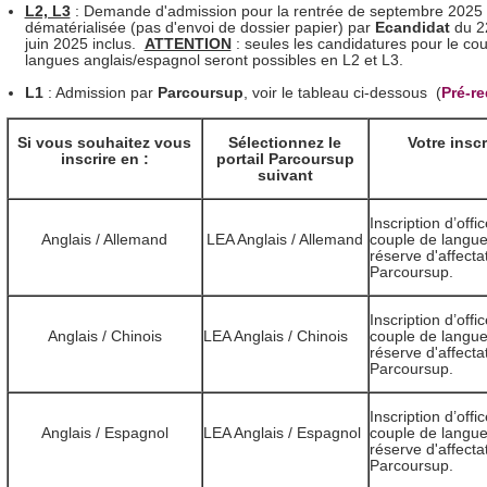
L2, L3
: Demande d'admission pour la rentrée de septembre 2025 
dématérialisée (pas d'envoi de dossier papier) par
Ecandidat
du 2
juin 2025 inclus.
ATTENTION
: seules les candidatures pour le co
langues anglais/espagnol seront possibles en L2 et L3.
L1
: Admission par
Parcoursup
, voir le tableau ci-dessous
(
Pré-r
Si vous souhaitez vous
Sélectionnez le
Votre insc
inscrire en :
portail Parcoursup
suivant
Inscription d’offi
Anglais / Allemand
LEA Anglais / Allemand
couple de langu
réserve d'affecta
Parcoursup.
Inscription d’offi
Anglais / Chinois
LEA Anglais / Chinois
couple de langu
réserve d'affecta
Parcoursup.
Inscription d’offi
Anglais / Espagnol
LEA Anglais / Espagnol
couple de langu
réserve d'affecta
Parcoursup.