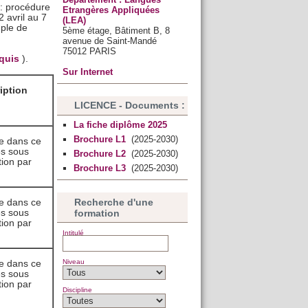
: procédure
Etrangères Appliquées
2 avril au 7
(LEA)
uple de
5ème étage, Bâtiment B, 8
avenue de Saint-Mandé
75012 PARIS
equis
).
Sur Internet
ription
LICENCE - Documents :
La fiche diplôme 2025
Brochure L1
(2025-2030)
ce dans ce
es sous
Brochure L2
(2025-2030)
tion par
Brochure L3
(2025-2030)
Recherche d'une
ce dans ce
formation
es sous
tion par
Intitulé
Niveau
ce dans ce
es sous
tion par
Discipline