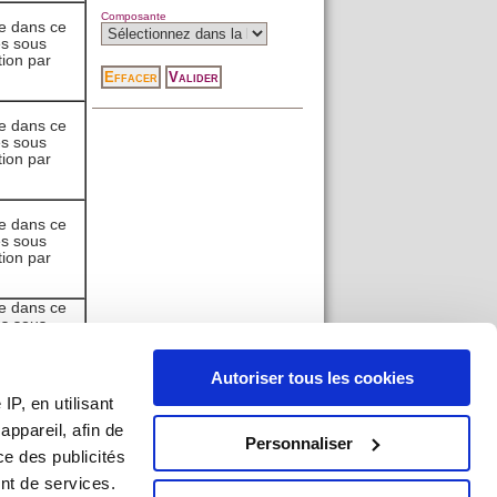
Composante
ce dans ce
es sous
tion par
ce dans ce
es sous
tion par
ce dans ce
es sous
tion par
ce dans ce
es sous
tion par
Autoriser tous les cookies
ce dans ce
P, en utilisant
es sous
tion par
ppareil, afin de
Personnaliser
ce des publicités
nt de services.