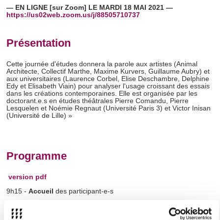
— EN LIGNE [sur Zoom] LE MARDI 18 MAI 2021 —
https://us02web.zoom.us/j/
88505710737
Présentation
Cette journée d'études donnera la parole aux artistes (Animal
Architecte, Collectif Marthe, Maxime Kurvers, Guillaume Aubry) et
aux universitaires (Laurence Corbel, Elise Deschambre, Delphine
Edy et Elisabeth Viain) pour analyser l'usage croissant des essais
dans les créations contemporaines. Elle est organisée par les
doctorant.e.s en études théâtrales Pierre Comandu, Pierre
Lesquelen et Noémie Regnaut (Université Paris 3) et Victor Inisan
(Université de Lille) »
Programme
version pdf
9h15 -
Accueil
des participant-e-s
9h30 -
Introduction générale
par les organisateur-rice.s
10h15 -
Elisabeth Viain
(post-doctorante à Sorbonne