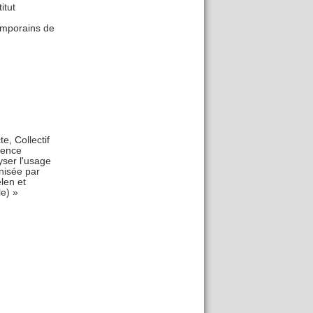
itut
emporains de
e, Collectif
rence
yser l'usage
nisée par
len et
le) »