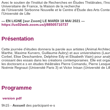
Avec le soutien de l’Institut de Recherches en Études Théâtrales, l’Inst
Universitaire de France, la Maison de la recherche
de l’Université Sorbonne Nouvelle et le Centre d’Étude des Arts Cont
l’Université de Lille
— EN LIGNE [sur Zoom] LE MARDI 18 MAI 2021 —
https://us02web.zoom.us/j/
88505710737
Présentation
Cette journée d'études donnera la parole aux artistes (Animal Architect
Marthe, Maxime Kurvers, Guillaume Aubry) et aux universitaires (Lau
Corbel, Elise Deschambre, Delphine Edy et Elisabeth Viain) pour anal
croissant des essais dans les créations contemporaines. Elle est orga
les doctorant.e.s en études théâtrales Pierre Comandu, Pierre Lesque
Noémie Regnaut (Université Paris 3) et Victor Inisan (Université de Lil
Programme
version pdf
9h15 -
Accueil
des participant-e-s