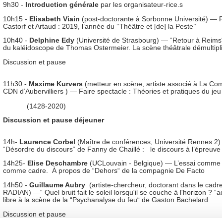
9h30 -
Introduction générale
par les organisateur-rice.s
10h15 -
Elisabeth Viain
(post-doctorante à Sorbonne Université) — 
Castorf et Artaud : 2019, l’année du ‘‘Théâtre et [de] la Peste’’
10h40 -
Delphine Edy
(Université de Strasbourg) — “Retour à Reims
du kaléidoscope de Thomas Ostermeier. La scène théâtrale démultipli
Discussion et pause
11h30 -
Maxime Kurvers
(metteur en scène, artiste associé à La C
CDN d’Aubervilliers ) — Faire spectacle : Théories et pratiques du 
(1428-2020)
Discussion et pause déjeuner
14h-
Laurence Corbel
(Maître de conférences, Université Rennes 2
“Désordre du discours“ de Fanny de Chaillé : le discours à l’épreuve
14h25-
Elise Deschambre
(UCLouvain - Belgique) — L’essai comme 
comme cadre. À propos de “Dehors“ de la compagnie De Facto
14h50 -
Guillaume Aubry
(artiste-chercheur, doctorant dans le cadr
RADIAN) —“ Quel bruit fait le soleil lorsqu'il se couche à l'horizon ? “
libre à la scène de la “Psychanalyse du feu“ de Gaston Bachelard
Discussion et pause