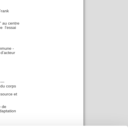
Frank
“ au centre
e l’essai
ommune -
jeu d’acteur
) —
 du corps
source et
e de
adaptation