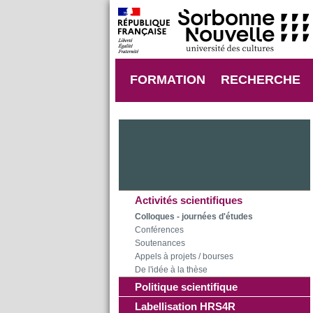
FORMATION
RECHERCHE
Activités scientifiques
Colloques - journées d'études
Conférences
Soutenances
Appels à projets / bourses
De l'idée à la thèse
Politique scientifique
Labellisation HRS4R