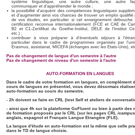
système linguistique, une autre culture, une autre f
communiquer et d'appréhender le monde ;
la possibilité d'acquérir des compétences linguistiques supplém
et d'augmenter ainsi vos chances de trouver un emploi qualifié à
de vos études, en particulier si cet enseignement débouche
certification reconnue internationalement (FCE et CAE de Ca
B2 et C1-Zertifikat du Goethe-Institut, DELE de l'Institut Ce
etc.) ;
contribuer à vous préparer à d'éventuels séjours à l'étra
particulier dans le cadre de programmes organisés par l'univ
Erasmus, assistanat, MICEFA (échanges avec les Etats-Unis), et
Pas de changement de langue d'un semestre à l'autre
Pas de changement de niveau d'un semestre à l'autre
AUTO-FORMATION EN LANGUES
Dans le cadre de votre formation en langues, en complément 
cours de langues en présentiel, vous devez désormais réaliser
auto-formation au cours du semestre
.
- 2h doivent se faire en CRL (test Self et ateliers de conversati
- ainsi que 4h sur la plateforme GoFluent ou bien à partir des
de formation proposés par le CRL (sur les pages CRL
i
campus
anglais, espagnol et Français Langue Etrangère (FLE).
La langue d'étude en auto-formation est la même que celle pr
dans le TD de langue choisie.