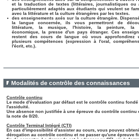
et la traduction de textes (littéraires, journalistiques ou 
particulièrement adaptés aux étudiants qui veulent se fami
avec la littérature et la culture étrangères par les textes.
des enseignements axés sur la culture étrangère. Dispens
la langue concernée, ils vous permettront de décou
littérature, la musique, l'histoire, la peinture, la 
économique, la presse d'un pays étranger. Ces enseig
restent des cours de langue où vous approfondirez
plusieurs compétences (expression à l'oral, compréhen
l'écrit, etc.).
Modalités de contrôle des connaissances
Contrôle continu
Le mode d'évaluation par défaut est le contrôle continu fondé
l'assiduité.
Une absence non justifiée à une épreuve du contrôle continu 
la note de 0/20.
Contrôle Terminal Intégré (CTI)
En cas d'impossibilité d'assister au cours, vous pouvez obten
dérogation au contrôle continu et ne passer qu'une épreuve fi