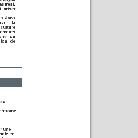
autres),
liariser
és dans
vrir la
culture
nements
 une ou
sion de
 sur
entraîne
ir une
nale en