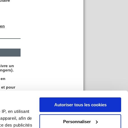
ulaire
 en
uivre un
angers).
 en
t et pour
a
Autoriser tous les cookies
eau 3 ou
P, en utilisant
les
ppareil, afin de
Personnaliser
ançais
ce des publicités