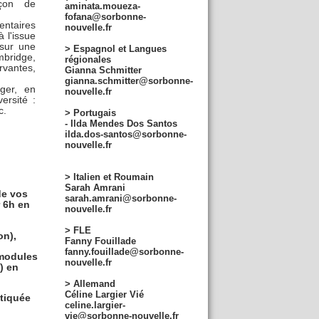
açon de
aminata.moueza-
fofana@sorbonne-
entaires
nouvelle.fr
 l'issue
 sur une
> Espagnol et Langues
mbridge,
régionales
rvantes,
Gianna Schmitter
gianna.schmitter@sorbonne-
nger, en
nouvelle.fr
ersité :
c.
> Portugais
- Ilda Mendes Dos Santos
ilda.dos-santos@sorbonne-
nouvelle.fr
> Italien et Roumain
Sarah Amrani
de vos
sarah.amrani@sorbonne-
 6h en
nouvelle.fr
> FLE
on),
Fanny Fouillade
fanny.fouillade@sorbonne-
 modules
nouvelle.fr
) en
> Allemand
Céline Largier Vié
atiquée
celine.largier-
vie@sorbonne-nouvelle.fr