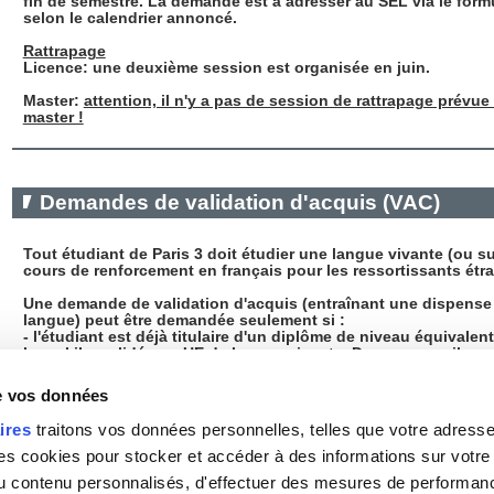
fin de semestre. La demande est à adresser au SEL via le form
selon le calendrier annoncé.
Rattrapage
Licence
: une deuxième session est organisée en juin.
Master:
attention, il n'y a pas de session de rattrapage prévue
master !
Demandes de validation d'acquis (VAC)
Tout étudiant de Paris 3 doit étudier une langue vivante (ou s
cours de renforcement en français pour les ressortissants étr
Une demande de validation d'acquis (entraînant une dispense
langue) peut être demandée seulement si :
- l'étudiant est déjà titulaire d'un diplôme de niveau équivalen
lequel il a validé son UE de langue vivante. Dans ce cas, il ser
dispensé d'enseignement de langue.
de vos données
Les étudiants bilingues
sont priés d'intégrer les cours de niv
d'étudier une autre langue vivante.
ires
traitons vos données personnelles, telles que votre adresse I
Les étudiants étrangers
non-francophones
ne pratiquant pas 
 cookies pour stocker et accéder à des informations sur votre a
langues proposées par le SEL doivent intégrer un cours de fr
 du contenu personnalisés, d'effectuer des mesures de performan
langue étrangère.