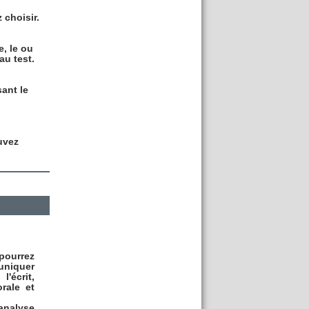
 choisir.
e, le ou
au test.
ant le
uvez
 pourrez
uniquer
écrit,
rale et
analyse