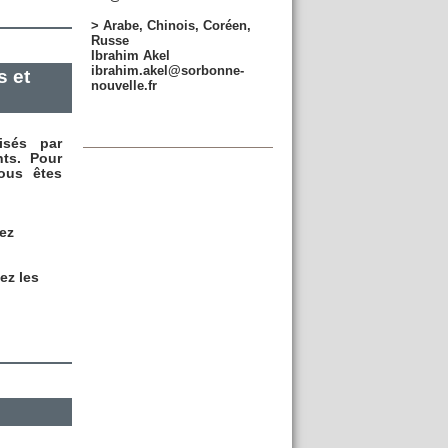
> Arabe, Chinois, Coréen,
Russe
Ibrahim Akel
ibrahim.akel@sorbonne-
 et
nouvelle.fr
isés par
ts. Pour
vous êtes
ez
ez les