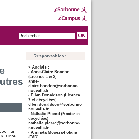
Responsables
:
> Anglais
:
e
- Anne-Claire Bondon
(Licence 1 & 2)
utres
anne-
claire.bondon@sorbonne-
nouvelle.fr
- Ellen Donaldson (Licence
3 et décyclées)
ellen.donaldson@sorbonne-
nouvelle.fr
- Nathalie Picard (Master et
decyclées)
nathalie.picard@sorbonne-
nouvelle.fr
cée, un
- Aminata Mouëza-Fofana
un autre
(FAD)