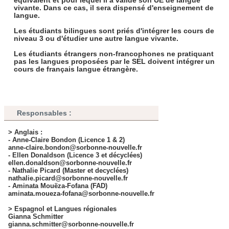
équivalent et pour lequel il a validé son UE de langue
vivante. Dans ce cas, il sera dispensé d'enseignement de
ont collectées lors de votre utilisation de leurs services.
langue.
Les étudiants bilingues
sont priés d'intégrer les cours de
niveau 3 ou d'étudier une autre langue vivante.
Les étudiants étrangers
non-francophones
ne pratiquant
pas les langues proposées par le SEL doivent intégrer un
cours de français langue étrangère.
Responsables
:
> Anglais
:
- Anne-Claire Bondon (Licence 1 & 2)
anne-claire.bondon@sorbonne-nouvelle.fr
- Ellen Donaldson (Licence 3 et décyclées)
ellen.donaldson@sorbonne-nouvelle.fr
- Nathalie Picard (Master et decyclées)
nathalie.picard@sorbonne-nouvelle.fr
- Aminata Mouëza-Fofana (FAD)
aminata.moueza-fofana@sorbonne-nouvelle.fr
> Espagnol et Langues régionales
Gianna Schmitter
gianna.schmitter@sorbonne-nouvelle.fr