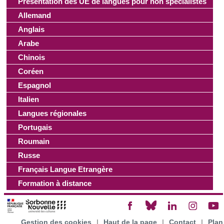
Présentation des UE de langues pour non spécialistes
Allemand
Anglais
Arabe
Chinois
Coréen
Espagnol
Italien
Langues régionales
Portugais
Roumain
Russe
Français Langue Etrangère
Formation à distance
Gestion des cookies
|
Haut de la page
|
Contact
|
Plan