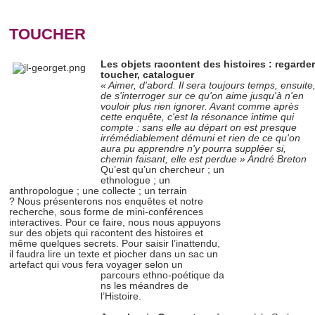
TOUCHER
Les objets racontent des histoires : regarder
toucher, cataloguer
« Aimer, d'abord. Il sera toujours temps, ensuite
de s'interroger sur ce qu'on aime jusqu'à n'en
vouloir plus rien ignorer. Avant comme après
cette enquête, c'est la résonance intime qui
compte : sans elle au départ on est presque
irrémédiablement démuni et rien de ce qu'on
aura pu apprendre n'y pourra suppléer si,
chemin faisant, elle est perdue » André Breton
Qu’
est qu’un chercheur ; un
ethnologue ; un
anthropologue ; une collecte ; un terrain
? Nous présenterons nos enquêtes et notre
recherche, sous forme de mini-conférences
interactives. Pour ce faire, nous nous appuyons
sur des objets qui racontent des histoires et
même quelques secrets. Pour saisir l’inattendu,
il faudra lire un texte et piocher dans un sac un
artefact qui vous fera voyager selon un
parcours ethno-poétique da
n
s les méa
n
dres de
l’Histoire.