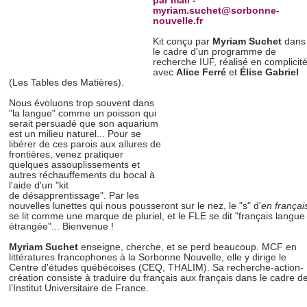
par mail -
myriam.suchet@sorbonne-
nouvelle.fr
Kit conçu par
Myriam Suchet
dans
le cadre d'un programme de
recherche IUF, réalisé en complicit
avec
Alice Ferré
et
Élise Gabriel
(Les Tables des Matières).
Nous évoluons trop souvent dans
"la langue" comme un poisson qui
serait persuadé que son aquarium
est un milieu naturel... Pour se
libérer de ces parois aux allures de
frontières, venez pratiquer
quelques assouplissements et
autres réchauffements du bocal à
l'aide d'un "kit
de désapprentissage". Par les
nouvelles lunettes qui nous pousseront sur le nez, le "s" d'
en françai
se lit comme une marque de pluriel, et le FLE se dit "français langue
étrangée"... Bienvenue !
Myriam Suchet
enseigne, cherche, et se perd beaucoup. MCF en
littératures francophones à la Sorbonne Nouvelle, elle y dirige le
Centre d'études québécoises (CEQ, THALIM). Sa recherche-action-
création consiste à traduire du français aux français dans le cadre d
l’Institut Universitaire de France.