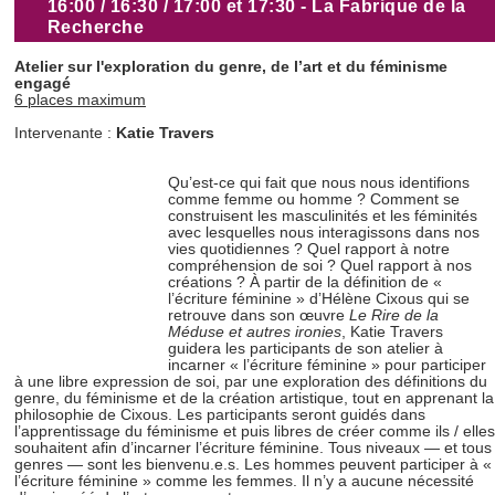
16:00 / 16:30 / 17:00 et 17:30 - La Fabrique de la
Recherche
Atelier sur l'exploration du genre, de l’art et du féminisme
engagé
6 places maximum
Intervenante :
Katie Travers
Qu’est-ce qui fait que nous nous identifions
comme femme ou homme ? Comment se
construisent les masculinités et les féminités
avec lesquelles nous interagissons dans nos
vies quotidiennes ? Quel rapport à notre
compréhension de soi ? Quel rapport à nos
créations ? À partir de la définition de «
l’écriture féminine » d’Hélène Cixous qui se
retrouve dans son œuvre
Le Rire de la
Méduse et autres ironies
, Katie Travers
guidera les participants de son atelier à
incarner « l’écriture féminine » pour participer
à une libre expression de soi, par une exploration des définitions du
genre, du féminisme et de la création artistique, tout en apprenant la
philosophie de Cixous. Les participants seront guidés dans
l’apprentissage du féminisme et puis libres de créer comme ils / elles
souhaitent afin d’incarner l’écriture féminine. Tous niveaux — et tous
genres — sont les bienvenu.e.s. Les hommes peuvent participer à «
l’écriture féminine » comme les femmes. Il n’y a aucune nécessité