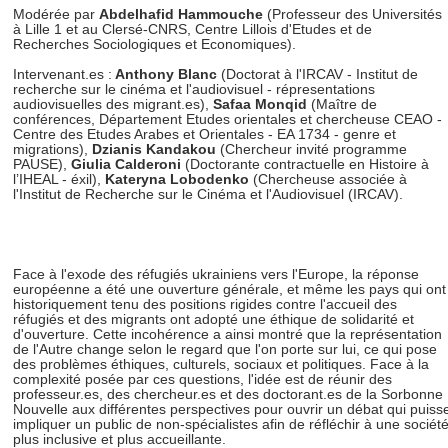
Modérée par
Abdelhafid Hammouche
(Professeur des Universités
à Lille 1 et au Clersé-CNRS, Centre Lillois d'Etudes et de
Recherches Sociologiques et Economiques).
Intervenant.es :
Anthony Blanc
(Doctorat à l'IRCAV - Institut de
recherche sur le cinéma et l'audiovisuel - répresentations
audiovisuelles des migrant.es),
Safaa Monqid
(Maître de
conférences, Département Etudes orientales et chercheuse CEAO -
Centre des Etudes Arabes et Orientales - EA 1734 - genre et
migrations),
Dzianis Kandakou
(Chercheur invité programme
PAUSE),
Giulia Calderoni
(Doctorante contractuelle en Histoire à
l’IHEAL - éxil),
Kateryna Lobodenko
(Chercheuse associée à
l'Institut de Recherche sur le Cinéma et l'Audiovisuel (IRCAV).
Face à l'exode des réfugiés ukrainiens vers l'Europe, la réponse
européenne a été une ouverture générale, et même les pays qui ont
historiquement tenu des positions rigides contre l'accueil des
réfugiés et des migrants ont adopté une éthique de solidarité et
d'ouverture. Cette incohérence a ainsi montré que la représentation
de l'Autre change selon le regard que l'on porte sur lui, ce qui pose
des problèmes éthiques, culturels, sociaux et politiques. Face à la
complexité posée par ces questions, l'idée est de réunir des
professeur.es, des chercheur.es et des doctorant.es de la Sorbonne
Nouvelle aux différentes perspectives pour ouvrir un débat qui puiss
impliquer un public de non-spécialistes afin de réfléchir à une sociét
plus inclusive et plus accueillante.