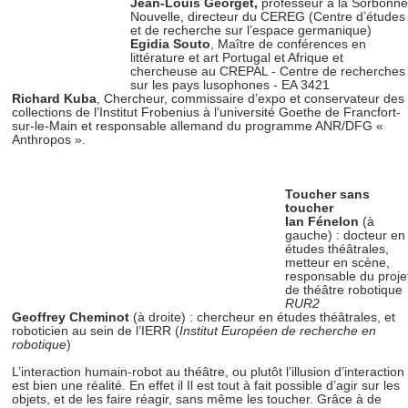
Jean-Louis Georget,
professeur à la Sorbonne
Nouvelle, directeur du CEREG (Centre d’études
et de recherche sur l’espace germanique)
Egidia Souto
, Maître de conférences en
littérature et art Portugal et Afrique et
chercheuse au CREPAL - Centre de recherches
sur les pays lusophones - EA 3421
Richard Kuba
, Chercheur, commissaire d’expo et conservateur des
collections de l’Institut Frobenius à l’université Goethe de Francfort-
sur-le-Main et responsable allemand du programme ANR/DFG «
Anthropos ».
Toucher sans
toucher
Ian Fénelon
(à
gauche) : docteur en
études théâtrales,
metteur en scène,
responsable du proje
de théâtre robotique
RUR2
Geoffrey Cheminot
(à droite) : chercheur en études théâtrales, et
roboticien au sein de l’IERR (
Institut Européen de recherche en
robotique
)
L’interaction humain-robot au théâtre, ou plutôt l’illusion d’interaction
est bien une réalité. En effet il Il est tout à fait possible d’agir sur les
objets, et de les faire réagir, sans même les toucher. Grâce à de