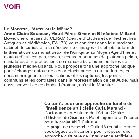
VOIR
Le Monstre, l'Autre ou le Même?
Anne-Claire Soussan, Maud Pérez-Simon et Bénédicte Milland-
Bove
, chercheuses du CERAM (Centre d'Etudes et de Recherches
Antiques et Médiévales, EA 173) vous convient dans leur modeste
cabinet de curiosité, à la découverte d'images et d'objets autour de
la thématique du monstrueux, de l'Antiquité au Moyen Age d'hier et
d'aujourd'hui: coupes, vases, sceaux, maquettes de plafonds peints,
miniatures et reproductions de manuscrits, albums ou livres de
jeunesse médiévalisants. Nous proposerons une approche ludique
pour échanger autour de ces artefacts anciens ou modernes, en
nous interrogeant sur les filiations et les ruptures, les points
communs et les contrastes dans la représentation de cet Autre, mais
aussi souvent de ce double héroïque, qu'est le Monstre
CulturIA, pour une approche culturelle de
l’intelligence artificielle
Carla Marand -
Doctorante en Histoire de l’Art au Centre
d’Histoire de Sciences Po et ingénieure d’étude
pour le projet ANR CulturIA.
Le projet de recherche CulturIA réunit littéraires,
sociologues et historiens pour proposer une
approche culturelle de l’intelligence artificielle