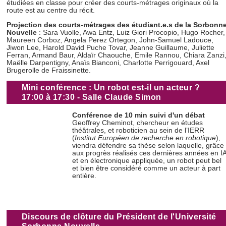
étudiées en classe pour créer des courts-métrages originaux où la
route est au centre du récit.
Projection des courts-métrages des étudiant.e.s de la Sorbonn
Nouvelle
: Sara Vuolle, Awa Entz, Luiz Giori Procopio, Hugo Rocher,
Maureen Corboz, Angela Perez Ortegon, John-Samuel Ladouce,
Jiwon Lee, Harold David Puche Tovar, Jeanne Guillaume, Juliette
Ferran, Armand Baur, Aldaïr Chaouche, Emile Rannou, Chiara Zanzi
Maëlle Darpentigny, Anaïs Bianconi, Charlotte Perrigouard, Axel
Brugerolle de Fraissinette.
Mini conférence : Un robot est-il un acteur ?
17:00 à 17:30 - Salle Claude Simon
Conférence de 10 min suivi d'un débat
Geoffrey Cheminot, chercheur en études
théâtrales, et roboticien au sein de l’IERR
(
Institut Européen de recherche en robotique
),
viendra défendre sa thèse selon laquelle, grâce
aux progrès réalisés ces dernières années en I
et en électronique appliquée, un robot peut bel
et bien être considéré comme un acteur à part
entière.
Discours de clôture du Président de l'Université