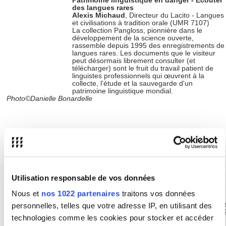
Patrimoine linguistique en danger
- Ecouter
des langues rares
Alexis Michaud
, Directeur du Lacito - Langues
et civilisations à tradition orale (UMR 7107)
La collection Pangloss, pionnière dans le
développement de la science ouverte,
rassemble depuis 1995 des enregistrements de
langues rares. Les documents que le visiteur
peut désormais librement consulter (et
télécharger) sont le fruit du travail patient de
linguistes professionnels qui œuvrent à la
collecte, l’étude et la sauvegarde d'un
patrimoine linguistique mondial.
Photo©Danielle Bonardelle
Voix, visions, perceptions augmentées
Guido Furci,
Maitre de conférences et chercheur au CERC - Centre
d'Études et de Recherches Comparatistes - EA 172,
My-Linh Dang
(doctorante en LGC, CERC / ED120) et
Maeva Boris
(doctorante en
LGC, CERC / ED 120).
Utilisation responsable de vos données
Que signifie voir au moyen d'une voix? De quelle manière les
Nous et
nos 1022 partenaires
traitons vos données
"humanités médicales" peuvent apporter des réponses à cette
question et à d'autres questions analogues? Comment les humanité
personnelles, telles que votre adresse IP, en utilisant des
médicales peuvent-elles s'inscrire dans une démarche comparatiste
technologies comme les cookies pour stocker et accéder
En quoi ce champ disciplinaire nous aide-t-il à mieux comprendre