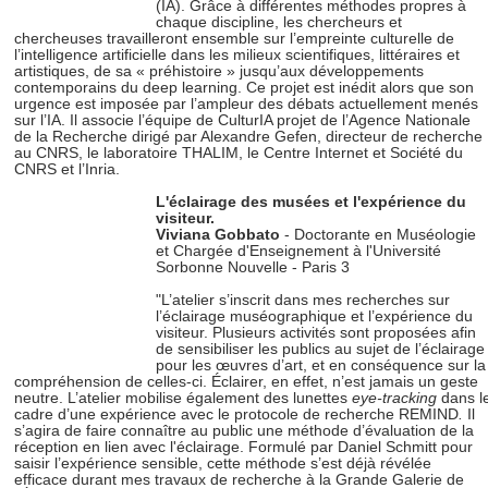
(IA). Grâce à différentes méthodes propres à
chaque discipline, les chercheurs et
chercheuses travailleront ensemble sur l’empreinte culturelle de
l’intelligence artificielle dans les milieux scientifiques, littéraires et
artistiques, de sa « préhistoire » jusqu’aux développements
contemporains du deep learning. Ce projet est inédit alors que son
urgence est imposée par l’ampleur des débats actuellement menés
sur l’IA. Il associe l’équipe de CulturIA projet de l’Agence Nationale
de la Recherche dirigé par Alexandre Gefen, directeur de recherche
au CNRS, le laboratoire THALIM, le Centre Internet et Société du
CNRS et l’Inria.
L'éclairage des musées et l'expérience du
visiteur.
Viviana Gobbato
- Doctorante en Muséologie
et Chargée d'Enseignement à l'Université
Sorbonne Nouvelle - Paris 3
"L’atelier s’inscrit dans mes recherches sur
l’éclairage muséographique et l’expérience du
visiteur. Plusieurs activités sont proposées afin
de sensibiliser les publics au sujet de l’éclairage
pour les œuvres d’art, et en conséquence sur la
compréhension de celles-ci. Éclairer, en effet, n’est jamais un geste
neutre. L’atelier mobilise également des lunettes
eye-tracking
dans l
cadre d’une expérience avec le protocole de recherche REMIND
.
Il
s’agira
de faire connaître au public une méthode d’évaluation de la
réception en lien avec l'éclairage. Formulé par Daniel Schmitt pour
saisir l’expérience sensible, cette méthode s’est déjà révélée
efficace durant mes travaux de recherche à la Grande Galerie de