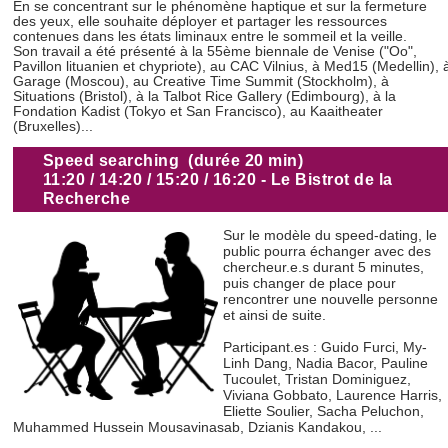
En se concentrant sur le phénomène haptique et sur la fermeture
des yeux, elle souhaite déployer et partager les ressources
contenues dans les états liminaux entre le sommeil et la veille.
Son travail a été présenté à la 55ème biennale de Venise ("Oo",
Pavillon lituanien et chypriote), au CAC Vilnius, à Med15 (Medellin), 
Garage (Moscou), au Creative Time Summit (Stockholm), à
Situations (Bristol), à la Talbot Rice Gallery (Edimbourg), à la
Fondation Kadist (Tokyo et San Francisco), au Kaaitheater
(Bruxelles)...
Speed searching (durée 20 min)
11:20 / 14:20 / 15:20 / 16:20 - Le Bistrot de la
Recherche
Sur le modèle du speed-dating, le
public pourra échanger avec des
chercheur.e.s durant 5 minutes,
puis changer de place pour
rencontrer une nouvelle personne
et ainsi de suite.
Participant.es : Guido Furci, My-
Linh Dang, Nadia Bacor,
Pauline
Tucoulet
, Tristan Dominiguez,
Viviana Gobbato, Laurence Harris,
Eliette Soulier, Sacha Peluchon,
Muhammed Hussein Mousavinasab, Dzianis Kandakou, ...