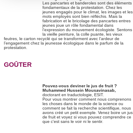
Les pancartes et banderoles sont des éléments
section « Détails »
. Vous pouvez modifier ou retirer votre
fondamentaux de la protestation. Chez les
jeunes engagés pour le climat, les images et les
consentement à tout moment à partir de la déclaration sur
mots employés sont bien réfléchis. Mais la
les cookies.
fabrication et le bricolage des pancartes entres
jeunes joue un rôle fondamental dans
l’expression du mouvement écologiste. Sentons
la vieille peinture, la colle puante, les vieux
Les cookies nous permettent de personnaliser le contenu
feutres, le carton recyclé qui se transforment avec l’ardeur de
et les annonces, d'offrir des fonctionnalités relatives aux
l’engagement chez la jeunesse écologique dans le parfum de la
protestation.
médias sociaux et d'analyser notre trafic. Nous
partageons également des informations sur l'utilisation de
GOÛTER
notre site avec nos partenaires de médias sociaux, de
publicité et d'analyse, qui peuvent combiner celles-ci avec
d'autres informations que vous leur avez fournies ou qu'ils
ont collectées lors de votre utilisation de leurs services.
Pouvez-vous deviner le jus de fruit ?
Muhammed Hussein Mousavinasab,
doctorant en traductologie, ESIT.
Pour vous montrer comment nous comprenons
les choses dans le monde de la science ou
comment se fait la recherche scientifique, nous
avons créé un petit exemple. Venez boire un jus
de fruit et voyez si vous pouvez comprendre ce
que c'est sans le voir ni le sentir.