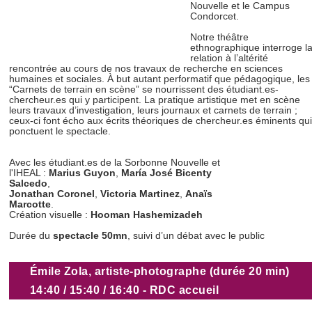
Nouvelle et le Campus
Condorcet.
Notre théâtre
ethnographique interroge l
relation à l’altérité
rencontrée au cours de nos travaux de recherche en sciences
humaines et sociales. À but autant performatif que pédagogique, les
“Carnets de terrain en scène” se nourrissent des étudiant.es-
chercheur.es qui y participent. La pratique artistique met en scène
leurs travaux d’investigation, leurs journaux et carnets de terrain ;
ceux-ci font écho aux écrits théoriques de chercheur.es éminents qui
ponctuent le spectacle.
Avec les étudiant.es de la Sorbonne Nouvelle et
l'IHEAL :
Marius Guyon
,
María José Bicenty
Salcedo
,
Jonathan Coronel
,
Victoria Martinez
,
Anaïs
Marcotte
.
Création visuelle :
Hooman Hashemizadeh
Durée du
spectacle 50mn
, suivi d’un débat avec le public
Émile Zola, artiste-photographe (durée 20 min)
14:40 / 15:40 / 16:40 - RDC accueil