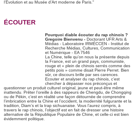
l’Évolution et au Musée d’Art moderne de Paris."
ÉCOUTER
Pourquoi diable écouter du rap chinois ?
Gregoire Bienvenu -
Doctorant UFR Arts &
Médias - Laboratoire IRMÉCCEN - Institut de
Recherche Médias, Cultures, Communication
et Numérique - EA 7546
La Chine, telle qu’on nous la présente depuis
la France, est un grand pays, communiste,
rouge et « plein de chinois serrés comme des
petits pois » comme disait Pierre Perret. Bien
sûr, ce discours brille par ses carences.
Ecouter et analyser du rap chinois, c’est
chercher à dépasser nos préconçus et
questionner un produit culturel original, jeune et peut-être même
inattendu. Prêter l’oreille à des rappeurs de Chengdu, de Chongqing
ou de Pékin, c’est en réalité une façon détournée de comprendre
l’imbrication entre la Chine et l’occident, la modernité fulgurante et la
tradition, Diam’s et la trap sichuanaise. Vous l’aurez compris, à
travers le rap chinois, l’objectif est en fait de dresser une histoire
alternative de la République Populaire de Chine, et celle-ci est bien
évidemment politique.