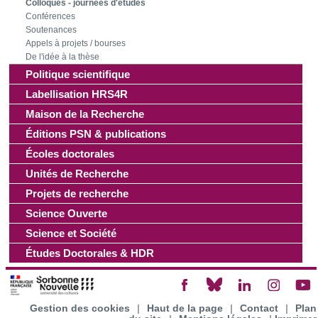
Colloques - journées d'études
les cookies.
Conférences
Soutenances
Les cookies nous permettent de personnaliser le contenu
Appels à projets / bourses
et les annonces, d'offrir des fonctionnalités relatives aux
De l'idée à la thèse
Politique scientifique
médias sociaux et d'analyser notre trafic. Nous
partageons également des informations sur l'utilisation de
Labellisation HRS4R
notre site avec nos partenaires de médias sociaux, de
Maison de la Recherche
publicité et d'analyse, qui peuvent combiner celles-ci avec
Éditions PSN & publications
d'autres informations que vous leur avez fournies ou qu'ils
Écoles doctorales
ont collectées lors de votre utilisation de leurs services.
Unités de Recherche
Projets de recherche
Science Ouverte
Science et Société
Études Doctorales & HDR
Gestion des cookies
|
Haut de la page
|
Contact
|
Plan