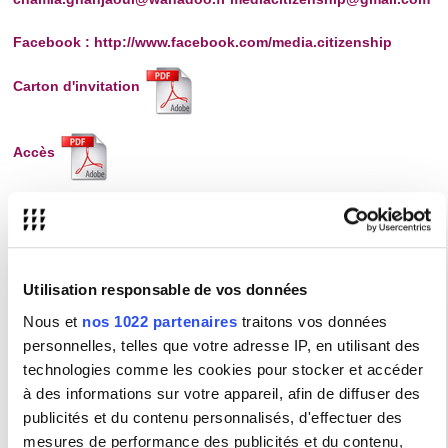
Facebook :
http://www.facebook.com/media.citizenship
Carton d'invitation
Accès
Présentation :
Dans le cadre de la recherche, financée par le 7ème Programme
de la Commission européenne, « Médias & Citoyenneté : Les
cultures télévisuelles transnationales restructurent les références
citoyennes (political identities) dans l'Union Européenne », nous
Utilisation responsable de vos données
invitons le public à participer à un débat qui commencera par la
présentation de l'étude, initiée par le Pr Christina Slade, Université
Nous et
nos 1022 partenaires
traitons vos données
d'Utrecht (Hollande) et de City University (Londres) ainsi que des
partenaires associés.
personnelles, telles que votre adresse IP, en utilisant des
Puis, nous présenterons les différentes étapes et les résultats
technologies comme les cookies pour stocker et accéder
obtenus. Ensuite, nous débattrons sur les thèmes suivants :
­ Quelle est la perception et l'utilisation des différents médias
à des informations sur votre appareil, afin de diffuser des
(télévision, internet, radio et journaux) ?
­ Dans quelle mesure les médias contribuent-ils aux débats de la
publicités et du contenu personnalisés, d'effectuer des
sphère publique et sociale ? Jouent-ils un rôle dans la formation
mesures de performance des publicités et du contenu,
de l'opinion publique ?