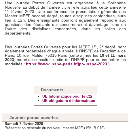
Une journée Portes Ouvertes est organisée à la Sorbonne
notre site avec nos partenaires de médias sociaux, de
Nouvelle au début de l'année civile, elle aura lieu cette année le
publicité et d'analyse, qui peuvent combiner celles-ci avec
11 février 2023. Une conférence de présentation générale des
Master MEEF second degré, toutes disciplines confondues, aura
d'autres informations que vous leur avez fournies ou qu'ils
lieu à 12h. Des enseignants pourront également répondre aux
ont collectées lors de votre utilisation de leurs services.
questions des étudiants qui concerneraient davantage l’une ou
l’autre des disciplines concernées, dans les salles des
départements.
er
e
Des journées Portes Ouvertes pour les MEEF 1
, 2
degré, sont
également organisées chaque année à l'INSPÉ de l'académie de
Paris, 10 rue Molitor 75016 Paris (cette année les
10 et 11 mars
2023
, merci de consulter le site de l'INSPÉ pour en connaître les
modalités :
https://www.inspe-paris.fr/jpo-inspe-2023
)
Documents
UE Informatique pour le C2i
UE obligatoire d'informatique
Journée portes ouvertes
Samedi 7 février 2026
Présentation générale du nouveau master M2E (15h, B.015)