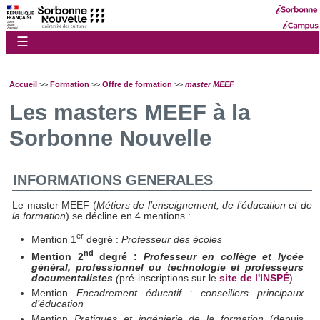
☰
Accueil
>>
Formation
>>
Offre de formation
>>
master MEEF
Les masters MEEF à la
Sorbonne Nouvelle
INFORMATIONS GENERALES
Le master MEEF (
Métiers de l’enseignement, de l’éducation et de
la formation
) se décline en 4 mentions :
er
Mention 1
degré :
Professeur des écoles
nd
Mention 2
degré :
Professeur en collège et lycée
général, professionnel ou technologie et professeurs
documentalistes
(
pré-inscriptions sur le
site de l'INSPÉ
)
Mention
Encadrement éducatif : conseillers principaux
d’éducation
Mention
Pratiques et ingénierie de la formation
(depuis