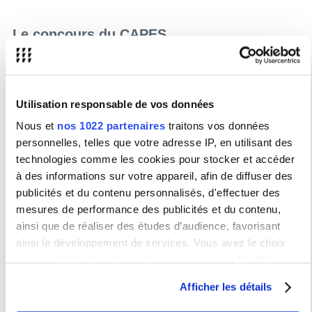
Le concours du CAPES
Les épreuves du concours se répartissent en deux blocs :
- les deux épreuves écrites d’admissibilité se déroulent fin mars /
début avril (coefficient 1/3) ;
- les deux épreuves orales d’admission se déroulent en juin
(coefficient 2/3).
Utilisation responsable de vos données
L’inscription au CAPES doit être faite par l'étudiant lui-même via
Nous et
nos 1022 partenaires
traitons vos données
Internet :
personnelles, telles que votre adresse IP, en utilisant des
Inscription au CAPES
technologies comme les cookies pour stocker et accéder
NB. : Le site ministériel n'autorise aucune inscription après
à des informations sur votre appareil, afin de diffuser des
la date limite.
publicités et du contenu personnalisés, d'effectuer des
Informations sur les masters MEEF par
mesures de performance des publicités et du contenu,
disciplines
ainsi que de réaliser des études d’audience, favorisant
ainsi le développement de services. Vous avez le choix
Allemand
quant à l'utilisation de vos données et à leurs finalités.
Anglais
Vous pouvez modifier ou retirer votre consentement à tout
Arabe
Afficher les détails
moment en consultant la Déclaration relative aux cookies
Espagnol
ou en cliquant sur l'icône de confidentialité.
Italien