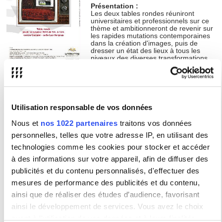
Présentation :
Les deux tables rondes réuniront
universitaires et professionnels sur ce
thème et ambitionneront de revenir sur
les rapides mutations contemporaines
dans la création d'images, puis de
dresser un état des lieux à tous les
niveaux des diverses transformations
liées à l'accélération de la numérisation
et de la multiplication des différents supports de captation et de
diffusion, publics comme domestiques.
Intervenant.e.s :
- Florence Bonvoisin, rédactrice en chef du quotidien d'
Écran Total
Utilisation responsable de vos données
- Laurent Buffi, producteur
- Julie Demarigny, Executive Director chez Warner Bros
Nous et
nos 1022 partenaires
traitons vos données
- Benoît Labourdette, réalisateur, producteur (Quidam.fr), directeur
artistique (festival Pocket films)
personnelles, telles que votre adresse IP, en utilisant des
- Rémy Le Champion, maître de conférences, Institut français de
technologies comme les cookies pour stocker et accéder
presse, Université Paris 2
- Jean-Claude Taki, cinéaste
à des informations sur votre appareil, afin de diffuser des
publicités et du contenu personnalisés, d'effectuer des
Type :
40 ans, Colloque / Journée d'étude
mesures de performance des publicités et du contenu,
ainsi que de réaliser des études d’audience, favorisant
Contact :
Forest Claude
ainsi le développement de services. Vous avez le choix
claude.forest@univ-paris3.fr
quant à l'utilisation de vos données et à leurs finalités.