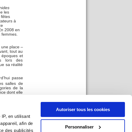
nides
e les
fêtes
tateurs à
ze
En 2008 en
es femmes.
 une place –
vant, tout au
es époques et
es lors des
e sa réalité
rd’hui passe
des salles de
gories de la
nce dont elle
e mettent en
’il engendre,
 « honnêtes
Autoriser tous les cookies
ans le même
 stratégies
P, en utilisant
 production
ppareil, afin de
 personnages
Personnaliser
ce des publicités