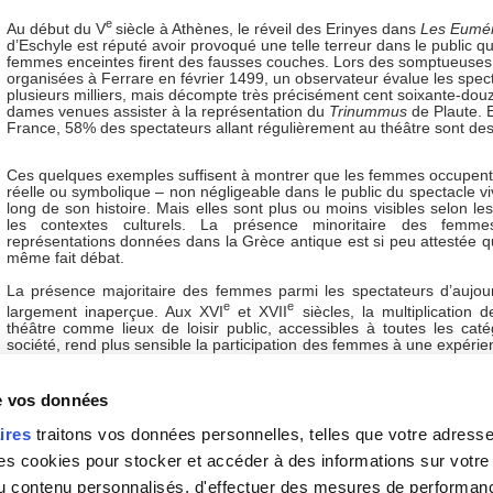
e
Au début du V
siècle à Athènes, le réveil des Erinyes dans
Les Eumé
d’Eschyle est réputé avoir provoqué une telle terreur dans le public qu
femmes enceintes firent des fausses couches. Lors des somptueuses 
organisées à Ferrare en février 1499, un observateur évalue les spec
plusieurs milliers, mais décompte très précisément cent soixante-dou
dames venues assister à la représentation du
Trinummus
de Plaute. 
France, 58% des spectateurs allant régulièrement au théâtre sont d
Ces quelques exemples suffisent à montrer que les femmes occupent
réelle ou symbolique – non négligeable dans le public du spectacle vi
long de son histoire. Mais elles sont plus ou moins visibles selon l
les contextes culturels. La présence minoritaire des femm
représentations données dans la Grèce antique est si peu attestée qu
même fait débat.
La présence majoritaire des femmes parmi les spectateurs d’aujou
e
e
largement inaperçue. Aux XVI
et XVII
siècles, la multiplication 
théâtre comme lieux de loisir public, accessibles à toutes les caté
société, rend plus sensible la participation des femmes à une expérie
révèle les enjeux politiques et sociaux. Les adversaires du théâtr
garde contre les rencontres qu’il favorise et les désirs illicites qu
tandis que ses défenseurs soulignent sa fréquentation par les
de vos données
femmes » comme une garantie de son utilité et de sa décence. D
temps, la réception féminine joue un rôle croissant dans les
ires
traitons vos données personnelles, telles que votre adresse I
commerciales des auteurs, acteurs et éditeurs et influence la
 cookies pour stocker et accéder à des informations sur votre a
artistique, qui accorde un rôle majeur au motif amoureux et aux
féminins.
 du contenu personnalisés, d'effectuer des mesures de performan