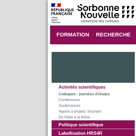
FORMATION
RECHERCHE
Activités scientifiques
Colloques - journées d'études
Conférences
Soutenances
Appels à projets / bourses
De l'idée à la thèse
Politique scientifique
Labellisation HRS4R