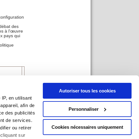
configuration
e
 débat des
es à l'œuvre
ux pays qui
olitique
Autoriser tous les cookies
P, en utilisant
an du site
|
Mentions légales
|
Imprimer
ppareil, afin de
Personnaliser
ce des publicités
nt de services.
Cookies nécessaires uniquement
ifier ou retirer
cliquant sur