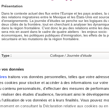
Présentation
Dans le contexte actuel des flux entre l'Europe et les pays arabes, la 
des relations migratoires entre le Mexique et les États-Unis est sourc
d'enseignements. La journée d'études se penche sur les logiques du
deux côtés de la frontière, tout en cherchant à analyser les dynamiqu
dans la région frontalière. C'est donc le jeu des relations entre les de
sera mis en avant dans le cadre de quatre ateliers : les enjeux socio-
économiques, les politiques publiques d'immigration, les effets de la p
sécuritaire et les mutations de la région frontalière.
Type :
Colloque / Journée d'étude
de vos données
ires
traitons vos données personnelles, telles que votre adresse I
Gestion des cookies
|
Haut de la page
|
Contact
|
Pl
 cookies pour stocker et accéder à des informations sur votre a
 du contenu personnalisés, d'effectuer des mesures de performan
e réaliser des études d’audience, favorisant ainsi le développeme
l'utilisation de vos données et à leurs finalités. Vous pouvez mod
moment en consultant la Déclaration relative aux cookies ou en 