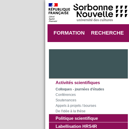
FORMATION
RECHERCHE
Activités scientifiques
Colloques - journées d'études
Conférences
Soutenances
Appels à projets / bourses
De l'idée à la thèse
Politique scientifique
Labellisation HRS4R