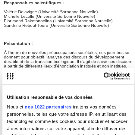
Responsables scientifiques :
Valérie Delavigne (Université Sorbonne Nouvelle)
Michelle Lecolle (Université Sorbonne Nouvelle)
Florimond Rakotonoelina (Université Sorbonne Nouvelle)
Sandrine Reboul-Touré (Université Sorbonne Nouvelle)
Présentation :
À l’heure de nouvelles préoccupations sociétales, ces journées se
donnent pour objectif l’analyse des discours du développement
durable et de la transition écologique. Il s’agit de saisir ces discours
à partir de différents lieux d’énonciation institués et non institués.
Par exemple, du côté des lieux institués, les discours institutionnels
– et leurs éléments de langage –, les discours journalistiques, les
discours disponibles sur les sites écologistes ou associatifs, etc. ; et
du côté des lieux non institués, des séquences repérées dans des
discours non prioritairement orientés vers le développement
durable et la transition écologique, comme des séquences
Utilisation responsable de vos données
présentes sur des sites d’entreprises, d’universités, dans des
podcasts, sur les réseaux sociaux, etc. Ces journées seront
Nous et
nos 1022 partenaires
traitons vos données
l’occasion de travailler autour de trois axes : – l’identification des
domaines et des discours vecteurs du développement durable et
personnelles, telles que votre adresse IP, en utilisant des
de la transition écologique ; – l’identification, la compréhension et
l’analyse des dénominations circulant dans ces discours ; –
technologies comme les cookies pour stocker et accéder
l’observation des configurations discursives et des stratégies
à des informations sur votre appareil, afin de diffuser des
communicationnelles qui participent, entre autres, à la transmission
des informations et/ ou des connaissance