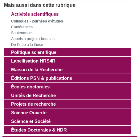
consentement à tout moment à partir de la déclaration sur
les cookies.
Activités scientifiques
Colloques - journées d'études
Conférences
Les cookies nous permettent de personnaliser le contenu
Soutenances
et les annonces, d'offrir des fonctionnalités relatives aux
Appels à projets / bourses
médias sociaux et d'analyser notre trafic. Nous
De l'idée à la thèse
partageons également des informations sur l'utilisation de
Politique scientifique
notre site avec nos partenaires de médias sociaux, de
Labellisation HRS4R
publicité et d'analyse, qui peuvent combiner celles-ci avec
Maison de la Recherche
d'autres informations que vous leur avez fournies ou qu'ils
Éditions PSN & publications
ont collectées lors de votre utilisation de leurs services.
Écoles doctorales
Unités de Recherche
Projets de recherche
Science Ouverte
Science et Société
Études Doctorales & HDR