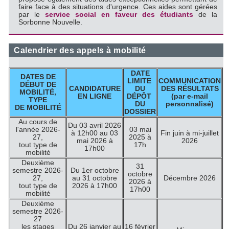
faire face à des situations d'urgence. Ces aides sont gérées
par le
service social en faveur des étudiants
de la
Sorbonne Nouvelle.
Calendrier des appels à mobilité
DATE
DATES DE
LIMITE
COMMUNICATION
DÉBUT DE
CANDIDATURE
DU
DES RÉSULTATS
MOBILITÉ,
EN LIGNE
DÉPÔT
(par e-mail
TYPE
DU
personnalisé)
DE MOBILITÉ
DOSSIER
Au cours de
Du 03 avril 2026
l'année 2026-
03 mai
à 12h00 au 03
Fin juin à mi-juillet
27,
2025 à
mai 2026 à
2026
tout type de
17h
17h00
mobilité
Deuxième
31
semestre 2026-
Du 1er octobre
octobre
27,
au 31 octobre
Décembre 2026
2026 à
tout type de
2026 à 17h00
17h00
mobilité
Deuxième
semestre 2026-
27
les stages
Du 26 janvier au
16 février