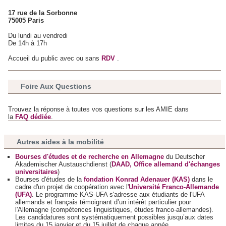
17 rue de la Sorbonne
75005 Paris
Du lundi au vendredi
De 14h à 17h
Accueil du public avec ou sans
RDV
.
Foire Aux Questions
Trouvez la réponse à toutes vos questions sur les AMIE dans
la
FAQ dédiée
.
Autres aides à la mobilité
Bourses d'études et de recherche en Allemagne
du
Deutscher
Akademischer Austauschdienst
(
DAAD, Office allemand d'échanges
universitaires
)
Bourses d'études de la
fondation Konrad Adenauer (KAS)
dans le
cadre d'un projet de coopération avec l'
Université Franco-Allemande
(UFA)
. Le programme KAS-UFA s'adresse aux étudiants de l'UFA
allemands et français témoignant d’un intérêt particulier pour
l'Allemagne (compétences linguistiques, études franco-allemandes).
Les candidatures sont systématiquement possibles jusqu’aux dates
limites du 15 janvier et du 15 juillet de chaque année.