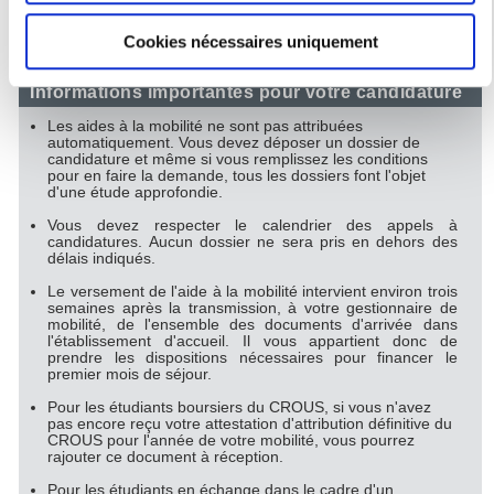
2. Si vous partez dans le cadre d'un projet doctoral ou
mètres près
d'un programme d'échange international, la candidature
s'effectue auprès de votre école doctorale :
cliquez ici
Cookies nécessaires uniquement
Identifier votre appareil en l'analysant activement
pour en relever les caractéristiques spécifiques
Informations importantes pour votre candidature
(empreintes digitales).
Les aides à la mobilité ne sont pas attribuées
Pour en savoir plus sur le traitement de vos données
automatiquement. Vous devez déposer un dossier de
personnelles et définir vos préférences, reportez-vous à la
candidature et même si vous remplissez les conditions
pour en faire la demande, tous les dossiers font l'objet
section « Détails »
. Vous pouvez modifier ou retirer votre
d'une étude approfondie.
consentement à tout moment à partir de la déclaration sur
Vous devez respecter le calendrier des appels à
les cookies.
candidatures. Aucun dossier ne sera pris en dehors des
délais indiqués.
Les cookies nous permettent de personnaliser le contenu
Le versement de l'aide à la mobilité intervient environ trois
semaines après la transmission, à votre gestionnaire de
et les annonces, d'offrir des fonctionnalités relatives aux
mobilité, de l'ensemble des documents d'arrivée dans
médias sociaux et d'analyser notre trafic. Nous
l'établissement d'accueil. Il vous appartient donc de
prendre les dispositions nécessaires pour financer le
partageons également des informations sur l'utilisation de
premier mois de séjour.
notre site avec nos partenaires de médias sociaux, de
Pour les étudiants boursiers du CROUS, si vous n'avez
publicité et d'analyse, qui peuvent combiner celles-ci avec
pas encore reçu votre attestation d'attribution définitive du
CROUS pour l'année de votre mobilité, vous pourrez
d'autres informations que vous leur avez fournies ou qu'ils
rajouter ce document à réception.
ont collectées lors de votre utilisation de leurs services.
Pour les étudiants en échange dans le cadre d'un