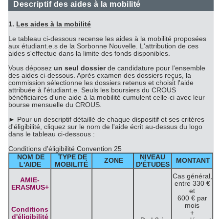
Descriptif des aides à la mobilité
1.
Les aides à la mobilité
Le tableau ci-dessous recense les aides à la mobilité proposées
aux étudiant.e.s de la Sorbonne Nouvelle. L'attribution de ces
aides s'effectue dans la limite des fonds disponibles.
Vous déposez
un seul dossier
de candidature pour l'ensemble
des aides ci-dessous. Après examen des dossiers reçus, la
commission sélectionne les dossiers retenus et choisit l'aide
attribuée à l'étudiant.e. Seuls les boursiers du CROUS
bénéficiaires d'une aide à la mobilité cumulent celle-ci avec leur
bourse mensuelle du CROUS.
►
Pour un descriptif détaillé de chaque dispositif et ses critères
d'éligibilité, cliquez sur le nom de l'aide écrit au-dessus du logo
dans le tableau ci-dessous :
Conditions d'éligibilité Convention 25
NOM DE
TYPE DE
NIVEAU
ZONE
MONTANT
L'AIDE
MOBILITÉ
D'
ÉTUDES
Cas général,
AMIE-
entre 330 €
ERASMUS+
et
600 € par
mois
Conditions
+
d'éligibilité