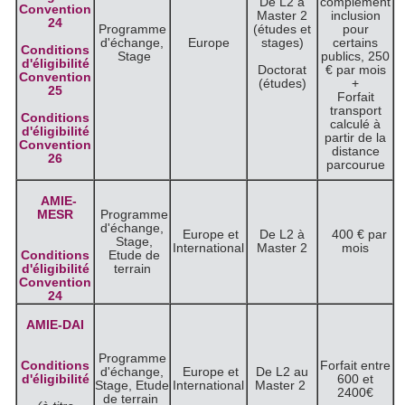
De L2 à
complément
Convention
Master 2
inclusion
24
Programme
(études et
pour
d'échange,
Europe
stages)
certains
Conditions
Stage
publics, 250
d'éligibilité
Doctorat
€ par mois
Convention
(études)
+
25
Forfait
transport
Conditions
calculé à
d'éligibilité
partir de la
Convention
distance
26
parcourue
AMIE-
MESR
Programme
d'échange,
Europe et
De L2 à
400 € par
Stage,
International
Master 2
mois
Conditions
Etude de
d'éligibilité
terrain
Convention
24
AMIE-DAI
Programme
Conditions
Forfait entre
d'échange,
Europe et
De L2 au
d'éligibilité
600 et
Stage, Etude
International
Master 2
2400€
de terrain