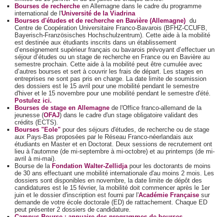
Bourses de recherche
en Allemagne dans le cadre du programme
international de l'
Université de la Viadrina
Bourses d'études et de recherche en Bavière (Allemagne)
du
Centre de Coopération Universitaire Franco-Bavarois (BFHZ-CCUFB,
Bayerisch-Französisches Hochschulzentrum). Cette aide à la mobilité
est destinée aux étudiants inscrits dans un établissement
d’enseignement supérieur français ou bavarois prévoyant d’effectuer un
séjour d’études ou un stage de recherche en France ou en Bavière au
semestre prochain. Cette aide à la mobilité peut être cumulée avec
d’autres bourses et sert à couvrir les frais de départ. Les stages en
entreprises ne sont pas pris en charge. La date limite de soumission
des dossiers est le 15 avril pour une mobilité pendant le semestre
d'hiver et le 15 novembre pour une mobilité pendant le semestre d'été.
Postulez ici.
Bourses de stage en Allemagne
de l'Office franco-allemand de la
jeunesse (
OFAJ
) dans le cadre d'un stage obligatoire validant des
crédits (ECTS).
Bourses "Eole"
pour des séjours d'études, de recherche ou de stage
aux Pays-Bas proposées par le Réseau Franco-néerlandais aux
étudiants en Master et en Doctorat. Deux sessions de recrutement ont
lieu à l'automne (de mi-septembre à mi-octobre) et au printemps (de mi-
avril à mi-mai).
Bourse de la
Fondation Walter-Zellidja
pour les doctorants de moins
de 30 ans effectuant une mobilité internationale d'au moins 2 mois. Les
dossiers sont disponibles en novembre, la date limite de dépôt des
candidatures est le 15 février, la mobilité doit commencer après le 1er
juin et le dossier d'inscription est fourni par l'
Académie Française
sur
demande de votre école doctorale (ED) de rattachement. Chaque ED
peut présenter 2 dossiers de candidature.
Campus Bourse : annuaire des programmes de bourses