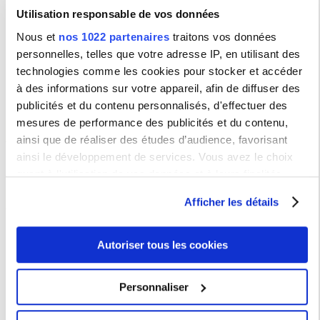
Campus Nation
8, avenue de Saint-Mandé
75012 Paris
Utilisation responsable de vos données
Le CIRCE a été fondé par Jean-Charles Vegliante en 1987.
Nous et
nos 1022 partenaires
traitons vos données
Pour visualiser la base de données du site d'origine, cliquez
ici
.
personnelles, telles que votre adresse IP, en utilisant des
technologies comme les cookies pour stocker et accéder
à des informations sur votre appareil, afin de diffuser des
publicités et du contenu personnalisés, d'effectuer des
mesures de performance des publicités et du contenu,
Identifiant ROR
ainsi que de réaliser des études d’audience, favorisant
ainsi le développement de services. Vous avez le choix
020z5t515
quant à l'utilisation de vos données et à leurs finalités.
Vous pouvez modifier ou retirer votre consentement à tout
Membres permanents
Afficher les détails
moment en consultant la Déclaration relative aux cookies
ou en cliquant sur l'icône de confidentialité.
AMRANI Sarah
Autoriser tous les cookies
BAGGIONI Laurent
Si vous le permettez, nous aimerions également :
BELVISO Francesca
Collecter des informations sur votre localisation
BIAGGINI Olivier
Personnaliser
géographique qui peuvent être précises à plusieurs
BOULÉ BASUYAU Anne
mètres près
BRAVO Paloma