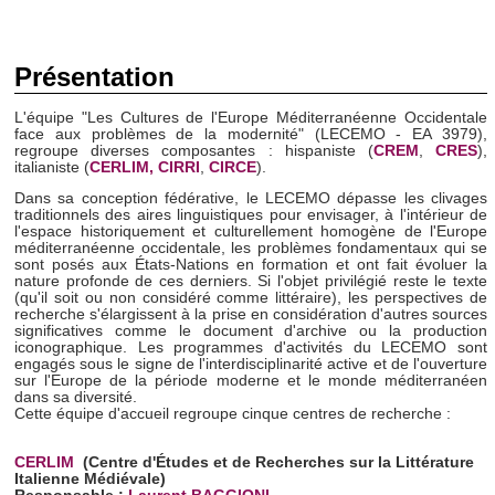
Présentation
L'équipe "Les Cultures de l'Europe Méditerranéenne Occidentale
face aux problèmes de la modernité" (LECEMO - EA 3979),
regroupe diverses composantes : hispaniste (
CREM
,
CRES
),
italianiste (
CERLIM,
CIRRI
,
CIRCE
).
Dans sa conception fédérative, le LECEMO dépasse les clivages
traditionnels des aires linguistiques pour envisager, à l'intérieur de
l'espace historiquement et culturellement homogène de l'Europe
méditerranéenne occidentale, les problèmes fondamentaux qui se
sont posés aux États-Nations en formation et ont fait évoluer la
nature profonde de ces derniers. Si l'objet privilégié reste le texte
(qu'il soit ou non considéré comme littéraire), les perspectives de
recherche s'élargissent à la prise en considération d'autres sources
significatives comme le document d'archive ou la production
iconographique. Les programmes d'activités du LECEMO sont
engagés sous le signe de l'interdisciplinarité active et de l'ouverture
sur l'Europe de la période moderne et le monde méditerranéen
dans sa diversité.
Cette équipe d'accueil regroupe cinque centres de recherche :
CERLIM
(Centre d'Études et de Recherches sur la Littérature
Italienne Médiévale
)