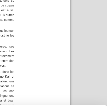
actuels se
n de corpus
 est aussi
e. D’autres
rpus, comme
ut lecteur,
ustifie les
tures, ses
ation. Les
 traitement
t entre des
les.
e, dans les
me Kail et
ablie, une
iations se
s les cas
tinguer une
ler et Juan
veloppement