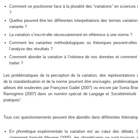
Comment se positionner face à la pluralité des “variations” en sciences
?
Quelles peuvent être les différentes interprétations des termes variation,
variante ?
La variation s’inscrit-elle nécessairement en référence à une norme ?
Comment les variantes méthodologiques ou théoriques peuvent-elles 
l’analyse des résultats ?
Comment aborder la variation à l’intérieur de nos données et comment 
traiter ?
Les problématiques de la perception de la variation, des représentations 
de la standardisation et de la norme pourront être envisagés, problématique
ailleurs été soulevées par Françoise Gadet (2007) ou encore par Sonia Bra
Ramognino (2007) dans un numéro spécial de
Langage et Société
intitul
pratiques”.
Tous ces questionnements peuvent être abordés dans différentes thématiq
En phonétique expérimentale la variation est au cœur des débats.
clairement formulé Meunier (2005), les phonéticiens se sont toujours 