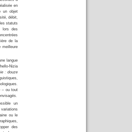
réalisée en
e un objet
ité, débit,
les statuts
e lors des
oncentrées
ière de la
e meilleure
’une langue
ello-Nizia
nie : douze
guistiques,
ologiques.
e – ou tout
 envisagés.
ssible un
ariations
aine ou le
aphiques,
lopper des