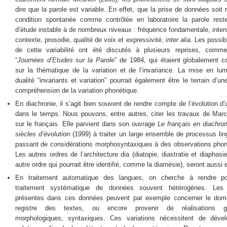
dire que la parole est variable. En effet, que la prise de données soit 
condition spontanée comme contrôlée en laboratoire la parole rest
d’étude instable à de nombreux niveaux : fréquence fondamentale, intens
contexte, prosodie, qualité de voix et expressivité,
inter alia
. Les possib
de cette variabilité ont été discutés à plusieurs reprises, comm
“
Journées d’Etudes sur la Parole
” de 1984, qui étaient globalement c
sur la thématique de la variation et de l’invariance. La mise en lum
dualité “invariants et variation” pourrait également être le terrain d’un
compréhension de la variation phonétique.
En diachronie, il s’agit bien souvent de rendre compte de l’évolution d
dans le temps. Nous pouvons, entre autres, citer les travaux de March
sur le français. Elle parvient dans son ouvrage
Le français en diachro
siècles d’évolution
(1999) à traiter un large ensemble de processus lin
passant de considérations morphosyntaxiques à des observations phon
Les autres ordres de l’architecture dia (diatopie, diastratie et diaphasi
autre ordre qui pourrait être identifié, comme la diamésie), seront aussi
En traitement automatique des langues, on cherche à rendre po
traitement systématique de données souvent hétérogènes. Les v
présentes dans ces données peuvent par exemple concerner le dom
registre des textes, ou encore provenir de réalisations gr
morphologiques, syntaxiques. Ces variations nécessitent de déve