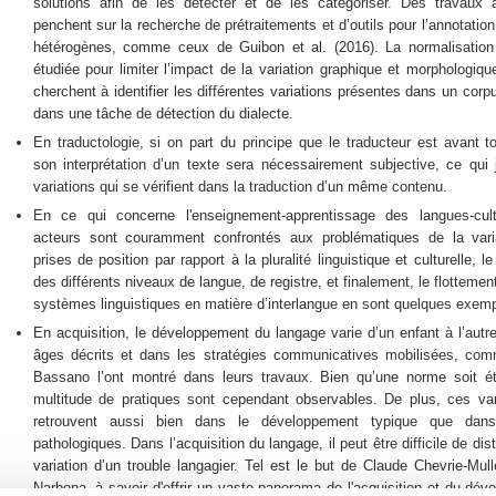
solutions afin de les détecter et de les catégoriser. Des travaux 
penchent sur la recherche de prétraitements et d’outils pour l’annotatio
hétérogènes, comme ceux de Guibon et al. (2016). La normalisation
étudiée pour limiter l’impact de la variation graphique et morphologiqu
cherchent à identifier les différentes variations présentes dans un co
dans une tâche de détection du dialecte.
En traductologie, si on part du principe que le traducteur est avant to
son interprétation d’un texte sera nécessairement subjective, ce qui j
variations qui se vérifient dans la traduction d’un même contenu.
En ce qui concerne l'enseignement-apprentissage des langues-cul
acteurs sont couramment confrontés aux problématiques de la vari
prises de position par rapport à la pluralité linguistique et culturelle, le
des différents niveaux de langue, de registre, et finalement, le flottemen
systèmes linguistiques en matière d’interlangue en sont quelques exemp
En acquisition, le développement du langage varie d’un enfant à l’autr
âges décrits et dans les stratégies communicatives mobilisées, com
Bassano l’ont montré dans leurs travaux. Bien qu’une norme soit ét
multitude de pratiques sont cependant observables. De plus, ces var
retrouvent aussi bien dans le développement typique que dan
pathologiques. Dans l’acquisition du langage, il peut être difficile de dis
variation d’un trouble langagier. Tel est le but de Claude Chevrie-Mul
Narbona, à savoir d'offrir un vaste panorama de l'acquisition et du dé