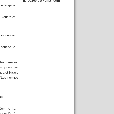
rjc.ed268.p3@gmail.com
 du langage
 variété et
influencer
peut-on la
des variétés,
s qui ont par
nca et Nicole
é “Les normes
ues :
 Comme l’a
accordés à