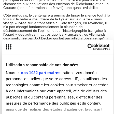
participation du Portugal à la Grande Guerre est pour ainsi dire
circonscrite aux populations des environs de Richebourg et de La
Couture (commémorations du 9 avril), une quasi invisibilité.
Côté portugais, le centenaire a permis de briser le silence tout à la
fois sur la bataille meurtrière de la Lys et sur la guerre « sans
visage » livrée sur le front africain. Côté français, en revanche, il
n’a pas changé fondamentalement la situation de
désintéressement de l’opinion et de l’historiographie française à
l’égard « des autres » [autres que les Français et les Allemands]
déjà soulignée par J.-J Becker qui fait par ailleurs observer qu’« il
serait cruel pour les historiens français d’établir la liste d’ouvrages
consacrés à la Grande Guerre où le Portugal n’est pas mentionné
». On en jugera à l’impasse des journaux télévisés sur les
cérémonies du 9 avril dernier, qui ont pu compter sur la présence
de Marcelo Rebelo de Sousa et Emmanuel Macron. La
comparaison, établie par le Président français – « La bataille de la
Utilisation responsable de vos données
Lys est pour les Portugais ce qu’est pour les Français la bataille de
Verdun », donnait pourtant la mesure de l’événement. Elle aura été
Nous et
nos 1022 partenaires
traitons vos données
entendue par les habitants de Richebourg et de La Couture.
personnelles, telles que votre adresse IP, en utilisant des
Dans le cadre de partenariats structurés associant les milieux
académique, politique, associatif et culturel, le CREPAL propose un
technologies comme les cookies pour stocker et accéder
ensemble d'actions comportant un colloque international donnant
à des informations sur votre appareil, afin de diffuser des
lieu à publication, des conférences et une exposition autour de
l'implication du Portugal dans la Grande Guerre. Une approche
publicités et du contenu personnalisés, d'effectuer des
transversale permettra d'éclairer le déroulement de cet aspect mal
mesures de performance des publicités et du contenu,
connu de l'histoire, la perception que les contemporains ont eue de
la participation du Corps Expéditionnaire Portugais aux
ainsi que de réaliser des études d’audience, favorisant
événements, et les changements profonds que le conflit a produits,