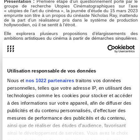
Présentation :
Première étape d’un questionnement porté par le
groupe de recherche Utopies Cinématographiques sur l’axe
« utopies de l’art du cinéma », la journée d’étude du 15 mars 2023
emprunte son titre à un propos du cinéaste Nicholas Ray, inattendu
de la part d’un réalisateur pris dans le système de production
hollywoodien, où il se sentit à l’étroit.
Elle explorera plusieurs propositions d’élargissements des
ambitions artistiques du cinéma à partir de démarches singulières.
Ainsi : Abel Gance, après son monumental
Napoléon vu par Abel
Gance
(1927), cherchant à repousser ses limites techniques en
déployant des inventions techniques commandées par les
ambitions artistiques, et non l’inverse. Jean-Daniel Pollet cherchant
à réconcilier l’art populaire et l’exigence avant-gardiste à une
époque où la possible évidence de leur coexistence au cinéma
Utilisation responsable de vos données
s’est perdue…
Comment de telles démarches, regardées comme des utopies,
Nous et
nos 1022 partenaires
traitons vos données
internes au cinéma examiné comme art, peuvent-elles s’unifier –
personnelles, telles que votre adresse IP, en utilisant des
ou pas – pour enrichir nos regards sur son histoire en même temps
qu’apercevoir des possibilités à défricher et élargir pour ses
technologies comme les cookies pour stocker et accéder
développements à venir ? À l’heure où les développements
à des informations sur votre appareil, afin de diffuser des
techniques numériques facilitent la production des films, selon
quelles ambitions renouvelées une nouvelle époque de l’art du
publicités et du contenu personnalisés, d'effectuer des
cinéma peut-elle s'ouvrir ?
mesures de performance des publicités et du contenu,
ainsi que de réaliser des études d’audience, favorisant
ainsi le développement de services. Vous avez le choix
Type :
Colloque / Journée d'étude