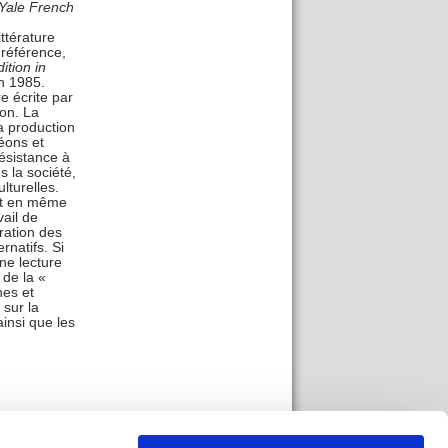
Yale French
ttérature
éférence,
ition in
en 1985.
e écrite par
on. La
a production
éons et
́sistance à
la société,
lturelles.
et en même
vail de
gration des
rnatifs. Si
une lecture
 de la «
nes et
 sur la
ainsi que les