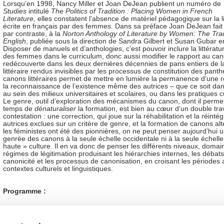
Lorsqu’en 1998, Nancy Miller et Joan DeJean publient un numéro de
Studies
intitulé
The Politics of Tradition : Placing Women in French
Literature,
elles constatent l’absence de matériel pédagogique sur la li
écrite en français par des femmes. Dans sa préface Joan DeJean fait r
par contraste, à la
Norton Anthology of Literature by Women: The Trad
English
, publiée sous la direction de Sandra Gilbert et Susan Gubar 
Disposer de manuels et d’anthologies, c’est pouvoir inclure la littératur
des femmes dans le curriculum, donc aussi modifier le rapport au can
redécouverte dans les deux dernières décennies de pans entiers de l
littéraire rendus invisibles par les processus de constitution des panth
canons littéraires permet de mettre en lumière la permanence d’une re
la reconnaissance de l’existence même des autrices – que ce soit dans 
au sein des milieux universitaires et scolaires, ou dans les pratiques cu
Le genre, outil d’exploration des mécanismes du canon, dont il perm
temps de
dénaturaliser
la formation, est bien au cœur d’un double tra
contestation : une correction, qui joue sur la réhabilitation et la réinté
autrices exclues sur un critère de genre, et la formation de canons alte
les féministes ont été des pionnières, on ne peut penser aujourd’hui 
genrée des canons à la seule échelle occidentale ni à la seule échelle
haute » culture. Il en va donc de penser les différents niveaux, domai
régimes de légitimation produisant les hiérarchies internes, les débats
canonicité et les processus de canonisation, en croisant les périodes 
contextes culturels et linguistiques.
Programme :