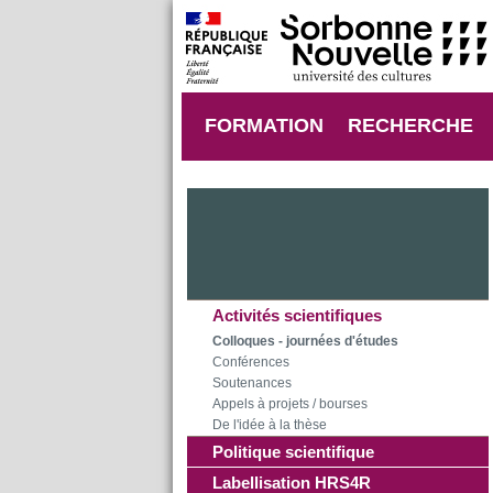
FORMATION
RECHERCHE
Activités scientifiques
Colloques - journées d'études
Conférences
Soutenances
Appels à projets / bourses
De l'idée à la thèse
Politique scientifique
Labellisation HRS4R