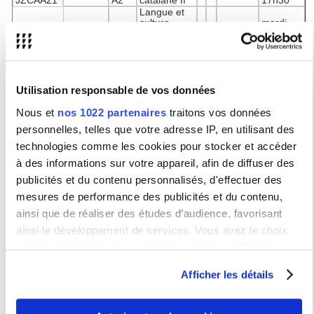
JZCAA21
A2
catalane II
17h30
Langue et
culture
mardi
JZCAB11
B1
catalane III
17h
Langue et
S1
culture
Vanesa
JZGAA11
Galicien
A1
galicienne I
Freire
lundi 11h
Langue et
culture
lundi
Utilisation responsable de vos données
JZGAA21
A2
galicienne II
15h30
Langue et
Nous et
nos 1022 partenaires
traitons vos données
culture
personnelles, telles que votre adresse IP, en utilisant des
galicienne
JZGAB11
B1
III
lundi 17h
technologies comme les cookies pour stocker et accéder
à des informations sur votre appareil, afin de diffuser des
Fiche descriptive Basque I S2
publicités et du contenu personnalisés, d'effectuer des
Fiche descriptive Basque II S2
Fiche descriptive Basque III S2
mesures de performance des publicités et du contenu,
Fiche descriptive Galicien I
S2
ainsi que de réaliser des études d’audience, favorisant
Fiche descriptive Galicien II S2
ainsi le développement de services. Vous avez le choix
F
iche descriptive Galicien III S2
quant à l'utilisation de vos données et à leurs finalités.
Fiche descriptive Catalan I S2
Vous pouvez modifier ou retirer votre consentement à tout
Fiche descriptive Catalan II S2
Afficher les détails
Fiche descriptive Catalan III S2
moment en consultant la Déclaration relative aux cookies
Contacts:Basque :
andrea.ibarra-ortega@
sorbonne-nouvelle.fr
Catalan : daniel.ortuno-centenero@sorbonne-nouvelle.fr
ou en cliquant sur l'icône de confidentialité.
Galicien : vanesa.freire-armada@sorbonne-nouvelle.fr