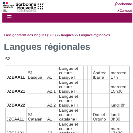
☰
Enseignement des langues (SEL)
>>
langues
>>
Langues régionales
Langues régionales
S2
Langue et
S1
culture
Andrea
mercredi
JZBAA11
Basque
A1
basque I
Ibarra
17h
Langue et
culture
mercredi
JZBAA21
A2.1
basque II
15h30
Langue et
culture
JZBAA22
A2.2
basque III
lundi 8h
Langue et
S1
culture
Daniel
lundi
JZCAA11
Catalan
A1
catalane I
Ortuño
9h30
Langue et
culture
mardi