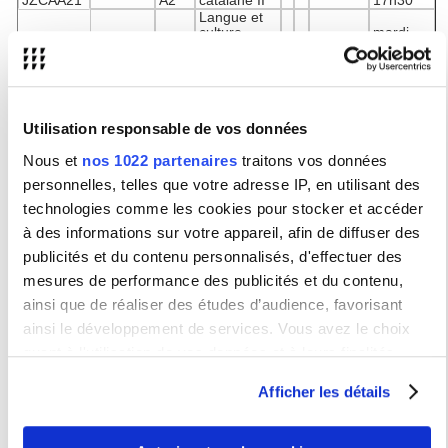
JZCAA21
A2
catalane II
17h30
Langue et
culture
mardi
JZCAB11
B1
catalane III
17h
Langue et
S1
culture
Vanesa
JZGAA11
Galicien
A1
galicienne I
Freire
lundi 11h
Langue et
culture
lundi
Utilisation responsable de vos données
JZGAA21
A2
galicienne II
15h30
Langue et
Nous et
nos 1022 partenaires
traitons vos données
culture
personnelles, telles que votre adresse IP, en utilisant des
galicienne
JZGAB11
B1
III
lundi 17h
technologies comme les cookies pour stocker et accéder
à des informations sur votre appareil, afin de diffuser des
Fiche descriptive Basque I S2
publicités et du contenu personnalisés, d'effectuer des
Fiche descriptive Basque II S2
Fiche descriptive Basque III S2
mesures de performance des publicités et du contenu,
Fiche descriptive Galicien I
S2
ainsi que de réaliser des études d’audience, favorisant
Fiche descriptive Galicien II S2
ainsi le développement de services. Vous avez le choix
F
iche descriptive Galicien III S2
quant à l'utilisation de vos données et à leurs finalités.
Fiche descriptive Catalan I S2
Vous pouvez modifier ou retirer votre consentement à tout
Fiche descriptive Catalan II S2
Afficher les détails
Fiche descriptive Catalan III S2
moment en consultant la Déclaration relative aux cookies
Contacts:Basque :
andrea.ibarra-ortega@
sorbonne-nouvelle.fr
Catalan : daniel.ortuno-centenero@sorbonne-nouvelle.fr
ou en cliquant sur l'icône de confidentialité.
Galicien : vanesa.freire-armada@sorbonne-nouvelle.fr