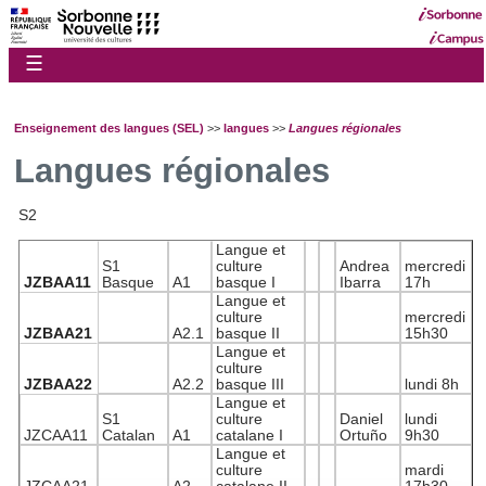
☰
Enseignement des langues (SEL)
>>
langues
>>
Langues régionales
Langues régionales
S2
Langue et
S1
culture
Andrea
mercredi
JZBAA11
Basque
A1
basque I
Ibarra
17h
Langue et
culture
mercredi
JZBAA21
A2.1
basque II
15h30
Langue et
culture
JZBAA22
A2.2
basque III
lundi 8h
Langue et
S1
culture
Daniel
lundi
JZCAA11
Catalan
A1
catalane I
Ortuño
9h30
Langue et
culture
mardi