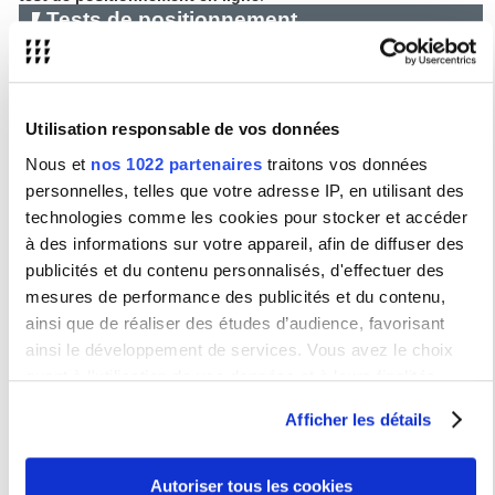
Tests de positionnement
Attention, ces tests n'ont qu'une valeur indicative
.
Des repositionnements seront effectués si nécessaire après la
première semaine de cours.
http://www.campus-electronique.tm.fr/TestFle/
Utilisation responsable de vos données
Nous et
nos 1022 partenaires
traitons vos données
Enseignement Licence
Semestres impairs
personnelles, telles que votre adresse IP, en utilisant des
JYFLB11 : FLE LANSAD B1
technologies comme les cookies pour stocker et accéder
JYFLB21 : FLE LANSAD B2
JYFLC11 : FLE LANSAD C1
à des informations sur votre appareil, afin de diffuser des
publicités et du contenu personnalisés, d'effectuer des
Semestres pairs
mesures de performance des publicités et du contenu,
JZFLB11 B1
JZFLB21 B2
ainsi que de réaliser des études d’audience, favorisant
JZFLC11 C1
ainsi le développement de services. Vous avez le choix
quant à l'utilisation de vos données et à leurs finalités.
Enseignements Master
Vous pouvez modifier ou retirer votre consentement à tout
Afficher les détails
JZFLB22 B2+
moment en consultant la Déclaration relative aux cookies
JZFLC12 C1+
ou en cliquant sur l'icône de confidentialité.
Autoriser tous les cookies