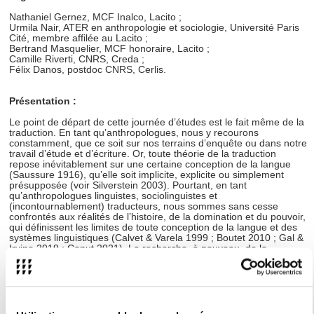
Nathaniel Gernez, MCF Inalco, Lacito ;
Urmila Nair, ATER en anthropologie et sociologie, Université Paris
Cité, membre affilée au Lacito ;
Bertrand Masquelier, MCF honoraire, Lacito ;
Camille Riverti, CNRS, Creda ;
Félix Danos, postdoc CNRS, Cerlis.
Présentation :
Le point de départ de cette journée d’études est le fait même de la
traduction. En tant qu’anthropologues, nous y recourons
constamment, que ce soit sur nos terrains d’enquête ou dans notre
travail d’étude et d’écriture. Or, toute théorie de la traduction
repose inévitablement sur une certaine conception de la langue
(Saussure 1916), qu’elle soit implicite, explicite ou simplement
présupposée (voir Silverstein 2003). Pourtant, en tant
qu’anthropologues linguistes, sociolinguistes et
(incontournablement) traducteurs, nous sommes sans cesse
confrontés aux réalités de l’histoire, de la domination et du pouvoir,
qui définissent les limites de toute conception de la langue et des
systèmes linguistiques (Calvet & Varela 1999 ; Boutet 2010 ; Gal &
Irvine 2019 ; Canut 2021). La recherche, à nouveau, de la
quadrature du cercle, telle est la problématique au coeur de cette
JE. S’inscrivant dans la continuité du séminaire mensuel de Lacito,
Jeux de Langage (2025-2026), la journée d’étude poursuivra
l’exploration de certaines généalogies de notre (mal)heur avec les
structuralismes, en s’appuyant sur les études ethnographiques.
La JE s’inscrit, bien entendu, dans la continuité du séminaire