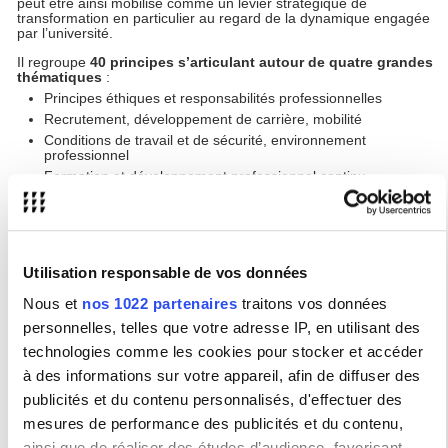
peut être ainsi mobilisé comme un levier stratégique de
transformation en particulier au regard de la dynamique engagée
par l’université.
Il regroupe
40 principes s’articulant autour de quatre grandes
thématiques
:
Principes éthiques et responsabilités professionnelles
Recrutement, développement de carrière, mobilité
Conditions de travail et de sécurité, environnement
professionnel
Formation
et développement professionnel continu
L’élaboration d’un dossier de labellisation implique de parvenir à
réaliser un diagnostic
de l’état actuel des pratiques concernant
les 4 thématiques de la Charte européenne et
élaborer un plan
d’actions en impliquant la communauté de l’Université
.
Utilisation responsable de vos données
Nous et
nos 1022 partenaires
traitons vos données
Présentation de la démarche
personnelles, telles que votre adresse IP, en utilisant des
technologies comme les cookies pour stocker et accéder
L’université s’est officiellement lancée dans la démarche de la
labellisation le 16/09, avec
le dépôt de la lettre d’engagement
,
à des informations sur votre appareil, afin de diffuser des
actant la volonté de s’engager dans une démarche de co-
construction d’un dossier ambitieux. A partir de cette date,
publicités et du contenu personnalisés, d'effectuer des
l’université dispose d’un an pour soumettre son dossier complet
mesures de performance des publicités et du contenu,
de candidature.
ainsi que de réaliser des études d’audience, favorisant