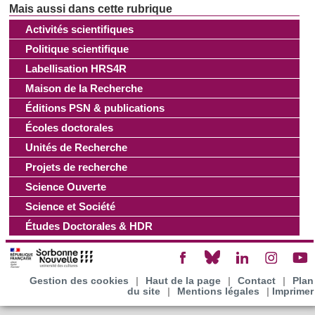
Les cookies nous permettent de personnaliser le contenu
Activités scientifiques
et les annonces, d'offrir des fonctionnalités relatives aux
Politique scientifique
médias sociaux et d'analyser notre trafic. Nous
Labellisation HRS4R
partageons également des informations sur l'utilisation de
Maison de la Recherche
notre site avec nos partenaires de médias sociaux, de
Éditions PSN & publications
publicité et d'analyse, qui peuvent combiner celles-ci avec
Écoles doctorales
d'autres informations que vous leur avez fournies ou qu'ils
ont collectées lors de votre utilisation de leurs services.
Unités de Recherche
Projets de recherche
Science Ouverte
Science et Société
Études Doctorales & HDR
Gestion des cookies
|
Haut de la page
|
Contact
|
Plan
du site
|
Mentions légales
|
Imprimer