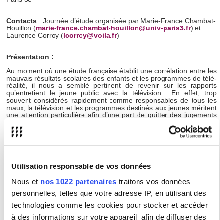
Contacts
: Journée d’étude organisée par Marie-France Chambat-
Houillon (
marie-france.chambat-houillon@univ-paris3.fr
) et
Laurence Corroy (
lcorroy@voila.fr
)
Présentation :
Au moment où une étude française établit une corrélation entre les
mauvais résultats scolaires des enfants et les programmes de télé-
réalité, il nous a semblé pertinent de revenir sur les rapports
qu’entretient le jeune public avec la télévision. En effet, trop
souvent considérés rapidement comme responsables de tous les
maux, la télévision et les programmes destinés aux jeunes méritent
une attention particulière afin d’une part de quitter des jugements
de valeur un peu trop hâtifs sur le rôle de ce média dans le
quotidien des enfants ; et d’autre part, de montrer la spécificité des
pratiques interprétatives et de réception de ce public qui fonctionne
bien différemment dans ses attentes que les adultes.
Cette journée d’étude propose donc de remettre en perspective la
Utilisation responsable de vos données
spécificité des regards et des attentions que porte le jeune public
envers à la fois des émissions qui lui sont destinées de façon
Nous et
nos 1022 partenaires
traitons vos données
privilégiée, mais aussi envers des programmes plus familiaux, dont
il ne constitue pas forcément le public cible.
personnelles, telles que votre adresse IP, en utilisant des
technologies comme les cookies pour stocker et accéder
Programme :
à des informations sur votre appareil, afin de diffuser des