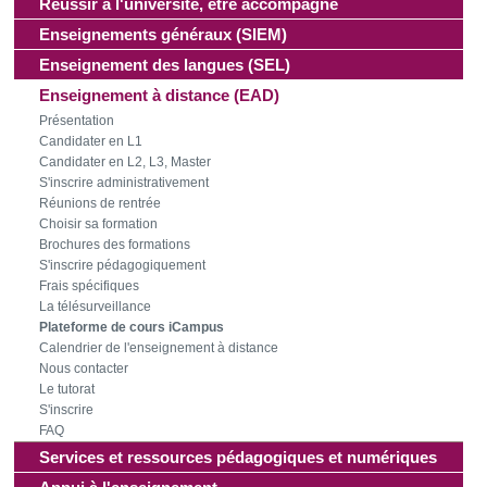
Réussir à l'université, être accompagné
notre site avec nos partenaires de médias sociaux, de
publicité et d'analyse, qui peuvent combiner celles-ci avec
Enseignements généraux (SIEM)
d'autres informations que vous leur avez fournies ou qu'ils
Enseignement des langues (SEL)
ont collectées lors de votre utilisation de leurs services.
Enseignement à distance (EAD)
Présentation
Candidater en L1
Candidater en L2, L3, Master
S'inscrire administrativement
Réunions de rentrée
Choisir sa formation
Brochures des formations
S'inscrire pédagogiquement
Frais spécifiques
La télésurveillance
Plateforme de cours iCampus
Calendrier de l'enseignement à distance
Nous contacter
Le tutorat
S'inscrire
FAQ
Services et ressources pédagogiques et numériques