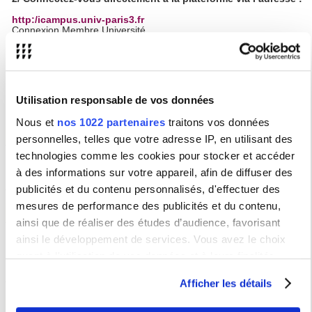
http:/icampus.univ-paris3.fr
Connexion Membre Université
Nom d'utilisateur : Tapez votre
numéro d'étudiant
Mot de passe :
celui de votre messagerie étudiante Sorbonne
Nouvelle
Guichet numérique étudiant, pour toutes questions
concernant iCampus, vous pouvez vous
connecter
puis
Utilisation responsable de vos données
saisir votre demande en ligne.
Nous et
nos 1022 partenaires
traitons vos données
Actualités
personnelles, telles que votre adresse IP, en utilisant des
Réunions de rentrée 2024/25
technologies comme les cookies pour stocker et accéder
Ouverture du Centre de Ressources en Langues à la Sorbonne
à des informations sur votre appareil, afin de diffuser des
Nouvelle
publicités et du contenu personnalisés, d'effectuer des
mesures de performance des publicités et du contenu,
Archives
ainsi que de réaliser des études d’audience, favorisant
Un Clic, un Titre #8 : Écrire la muséologie.
ainsi le développement de services. Vous avez le choix
L'enseignement à distance a reçu la mission de l'université de
quant à l'utilisation de vos données et à leurs finalités.
Reykjavik
MOOC interculturalité
Vous pouvez modifier ou retirer votre consentement à tout
Afficher les détails
moment en consultant la Déclaration relative aux cookies
Tout savoir sur iCampus
ou en cliquant sur l'icône de confidentialité.